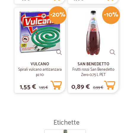
-20%
-10%
VULCANO
SAN BENEDETTO
Spirali vulcano antizanzara
Frutti rossi San Benedetto
pz.10
Zero 0,75 L PET
1,55 €
0,89 €
1,95 €
0,99 €
Etichette