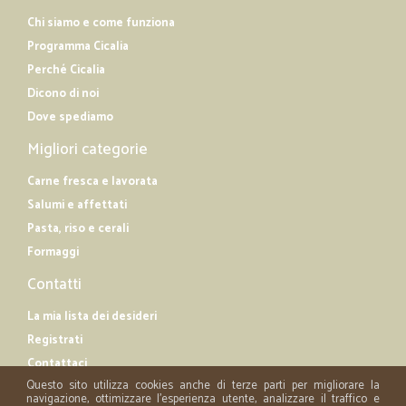
Chi siamo e come funziona
Programma Cicalia
Perché Cicalia
Dicono di noi
Dove spediamo
Migliori categorie
Carne fresca e lavorata
Salumi e affettati
Pasta, riso e cerali
Formaggi
Contatti
La mia lista dei desideri
Registrati
Contattaci
Questo sito utilizza cookies anche di terze parti per migliorare la
navigazione, ottimizzare l'esperienza utente, analizzare il traffico e