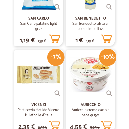
SAN CARLO
SAN BENEDETTO
San Carlo patatine light
San Benedetto bibita al
gr.75
pompelmo - lt.1,5
1,19 €
1 €
1,39 €
1,19 €
-7%
-10%
VICENZI
AURICCHIO
Pasticceria Matilde Vicenzi
Auricchio crema cacio e
Millefoglie d'Italia
pepe gr.150
Classiche 125 gr.
2,35 €
4,55 €
2,55 €
5,05 €