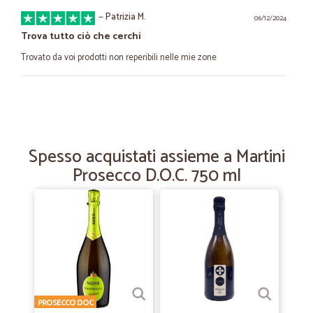
—
Patrizia M.
06/12/2024
Trova tutto ciò che cerchi
Trovato da voi prodotti non reperibili nelle mie zone
—
Giuseppe P.
12/08/2022
Servizio puntuale e corretto
Servizio puntuale e corretto. Prezzi accettabili considerando il tipo di
Spesso acquistati assieme a Martini
servizio offerto. Il costo del pagamento a mezzo PayPal mi sembra un
Prosecco D.O.C. 750 ml
po' alto.
—
Raniero M.
22/11/2021
Bella merce, consegnata puntualmente.
Prodotto consegnato puntualmente, fresco e di ottimo aspetto,
soprattutto di ottimo sapore. Grazie
PROSECCO DOC