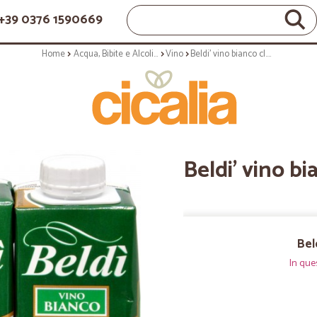
+39 0376 1590669
Home
Acqua, Bibite e Alcolici
Vino
Beldi' vino bianco cl.25x3
Beldi' vino bi
Bel
In que