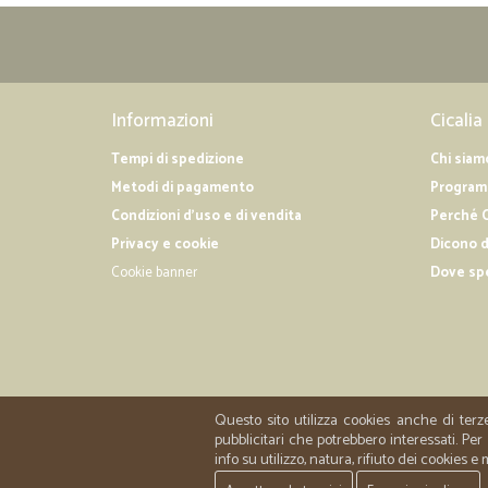
Informazioni
Cicalia
Tempi di spedizione
Chi siam
Metodi di pagamento
Programm
Condizioni d'uso e di vendita
Perché C
Privacy e cookie
Dicono d
Cookie banner
Dove sp
Questo sito utilizza cookies anche di terz
pubblicitari che potrebbero interessati. P
info su utilizzo, natura, rifiuto dei cookies e