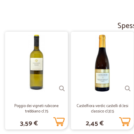
Spess
Poggio dei vigneti rubicone
Castelfiora verdic castelli di Jesi
trebbiano cl.75
classico cl.37,5
3,59 €
2,45 €