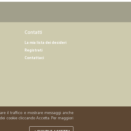
Contatti
La mia lista dei desideri
Registrati
Contattaci
zzare il traffico e mostrare messaggi anche
 dei cookie cliccando Accetta. Per maggiori