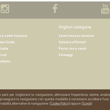
Migliori categorie
o e come funziona
Carne fresca e lavorata
a Cicalia
Salumi e affettati
icalia
Pasta, riso e cerali
i noi
Formaggi
ediamo
e parti per migliorare la navigazione, ottimizzare l'esperienza utente, anali
er proseguire la navigazione con questa modalità è necessario accettare l'uso
 modalità alternative di navigazione: [
Cookie Policy
] oppure [
Scegli
]