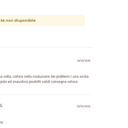
e non disponibile
23/03/2026
olta, cortesi nella risoluzione dei problemi ( una svista
ido ed esaustivo, prodotti validi consegna veloce
G.
03/05/2025
ta