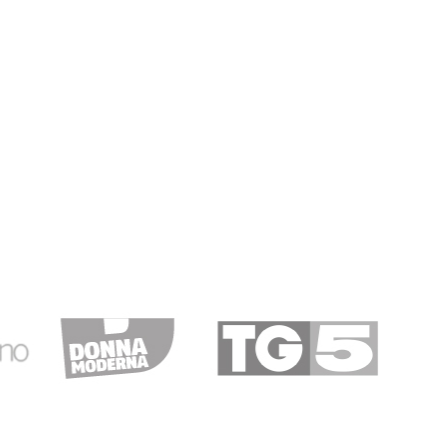
10/04/2019
tto
prezzo e la dinamica della consegna, complimenti