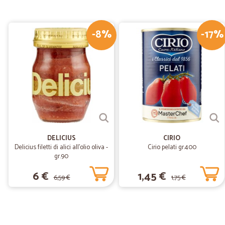
-8%
-17%
DELICIUS
CIRIO
Delicius filetti di alici all'olio oliva -
Cirio pelati gr.400
gr.90
6 €
1,45 €
6,59 €
1,75 €