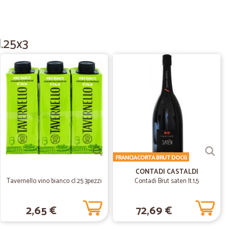
19/10/2020
l.25x3
 consegna in perfette condizioni
03/07/2020
ottimi
.
27/06/2020
FRANCIACORTA BRUT DOCG
na puntuale…
CONTADI CASTALDI
ale prodotti ottimi
Tavernello vino bianco cl.25 3pezzi
Contadi Brut saten lt.1,5
2,65 €
72,69 €
07/03/2020