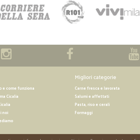
Migliori categorie
o e come funziona
Carne fresca e lavorata
a Cicalia
Salumi e affettati
icalia
Pasta, riso e cerali
i noi
Formaggi
ediamo