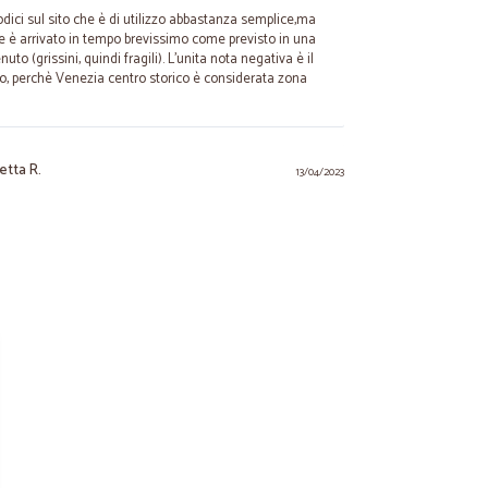
odici sul sito che è di utilizzo abbastanza semplice,ma
ne è arrivato in tempo brevissimo come previsto in una
to (grissini, quindi fragili). L'unita nota negativa è il
uro, perchè Venezia centro storico è considerata zona
etta R.
13/04/2023
07/11/2020
menti!
a D.
07/06/2020
izio