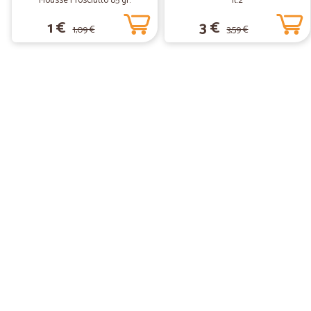
Mousse Prosciutto 85 gr.
lt.2
1 €
3 €
1,09 €
3,59 €