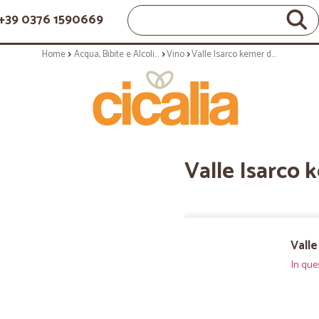
+39 0376 1590669
Home
Acqua, Bibite e Alcolici
Vino
Valle Isarco kerner doc cl.75
Valle Isarco k
Valle
In que