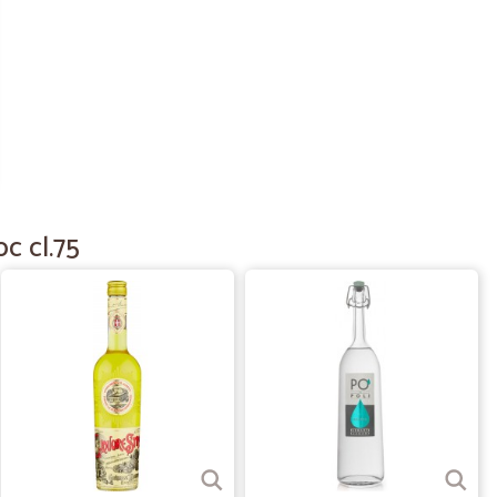
13/06/2020
06/03/2020
c cl.75
ndizioni perfette. Servizio clienti disponibilissimo. Tutto
19/02/2020