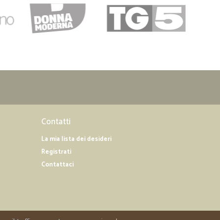
Contatti
La mia lista dei desideri
Registrati
Contattaci