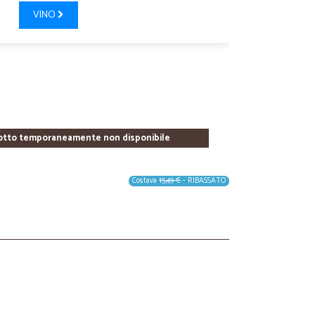
VINO
otto temporaneamente non disponibile
Costava
15,49 €
- RIBASSATO