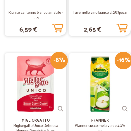
Riunite canterino bianco amabile -
Tavernello vino bianco cl.25 3pezzi
lt.1,5
6,59 €
2,65 €
-8%
-16%
MIGLIORGATTO
PFANNER
Migliorgatto Unico Deliziosa
Pfanner succo mela verde 40%