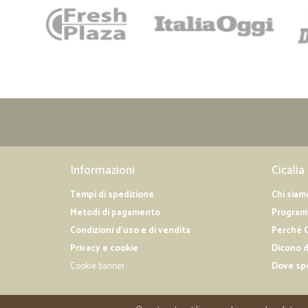
Informazioni
Cicalia
Tempi di spedizione
Chi siam
Metodi di pagamento
Programm
Condizioni d'uso e di vendita
Perché C
Privacy e cookie
Dicono d
Cookie banner
Dove sp