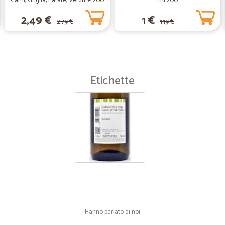
Carni, Griglia, Patate, Verdure 200
ml.200
gr.
2,49 €
1 €
2,79 €
1,19 €
Etichette
Hanno parlato di noi