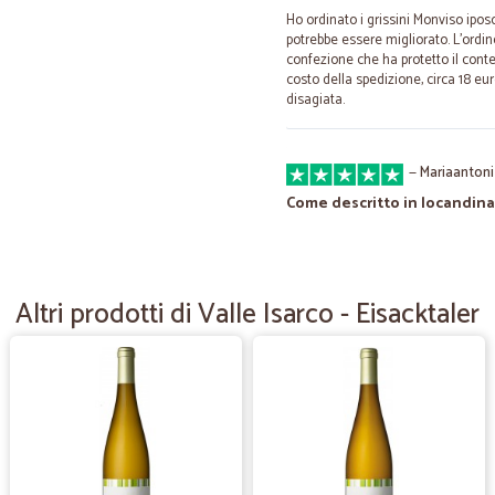
Ho ordinato i grissini Monviso ipos
potrebbe essere migliorato. L'ordi
confezione che ha protetto il contenu
costo della spedizione, circa 18 e
disagiata.
—
Mariaantoni
Come descritto in locandina
Come descritto in locandina
Altri prodotti di Valle Isarco - Eisacktaler
—
Gianluca C.
Ottimo servizio e logistica
Ottimo servizio e logistica. Compli
—
Maria caten
Ottimi prodotti e ottimi serv