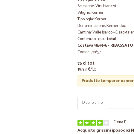
Selezione: Vini bianchi
Vitigno: Kerner
Tipologia: Kerner
Denominazione: Kerner doc
Cantina: Valle Isarco - Eisacktaler
Contenuto:
75 cl totali
Costava
15,49 €
- RIBASSATO
Codice: 70657
75 cl tot
19,93 €/Lt
Prodotto temporaneament
Dicono di noi
—
Elena F.
Acquisto grissini iposodici 