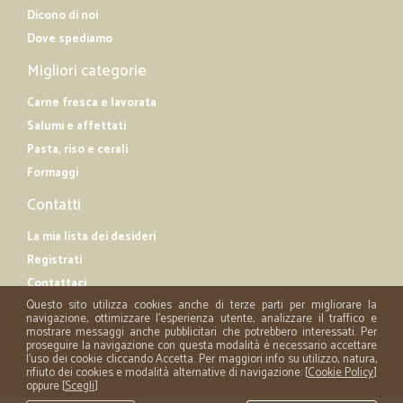
Dicono di noi
Dove spediamo
Migliori categorie
Carne fresca e lavorata
Salumi e affettati
Pasta, riso e cerali
Formaggi
Contatti
La mia lista dei desideri
Registrati
Contattaci
Questo sito utilizza cookies anche di terze parti per migliorare la
navigazione, ottimizzare l'esperienza utente, analizzare il traffico e
mostrare messaggi anche pubblicitari che potrebbero interessati. Per
proseguire la navigazione con questa modalità è necessario accettare
l'uso dei cookie cliccando Accetta. Per maggiori info su utilizzo, natura,
rifiuto dei cookies e modalità alternative di navigazione: [
Cookie Policy
]
oppure [
Scegli
]