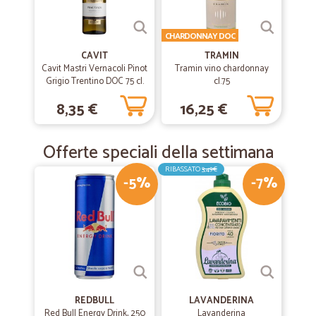
Spedizione rapida ottimo imballaggio
CHARDONNAY DOC
—
Davide R.
11/12/2018
CAVIT
TRAMIN
Ottimo sito
Cavit Mastri Vernacoli Pinot
Tramin vino chardonnay
Grigio Trentino DOC 75 cl.
cl.75
Ottimo sito. Siamo un'azienda e una volta al mese ordiniamo tutto
ciò di cui necessitiamo in ufficio. Rapidi, precisi e convenienti
8,35 €
16,25 €
Offerte speciali della settimana
RIBASSATO
3,49€
-5%
-7%
REDBULL
LAVANDERINA
Red Bull Energy Drink, 250
Lavanderina