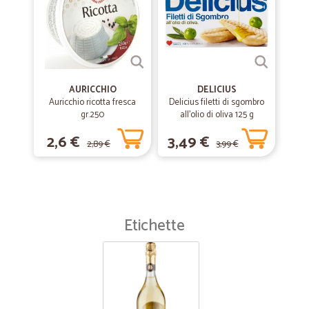
AURICCHIO
DELICIUS
Auricchio ricotta fresca
Delicius filetti di sgombro
gr.250
all'olio di oliva 125 g
2,6 €
3,49 €
2,89 €
3,99 €
Etichette