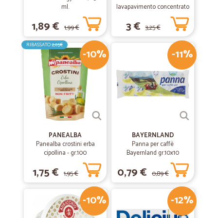
ml.
lavapavimento concentrato
fiorito bio lt.1
1,89 €
3 €
1,99 €
3,25 €
RIBASSATO
2,05€
-10%
-11%
PANEALBA
BAYERNLAND
Panealba crostini erba
Panna per caffè
cipollina - gr.100
Bayernland gr.10x10
1,75 €
0,79 €
1,95 €
0,89 €
-10%
-12%