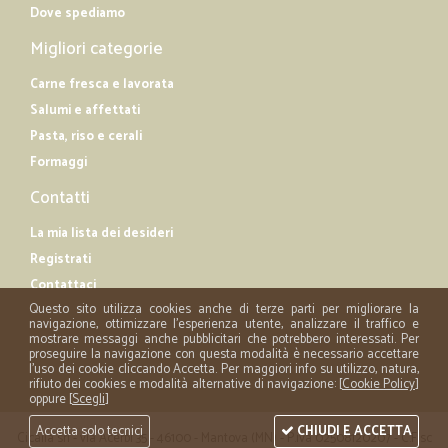
Dove spediamo
Migliori categorie
Carne fresca e lavorata
Salumi e affettati
Pasta, riso e cerali
Formaggi
Contatti
La mia lista dei desideri
Registrati
Contattaci
Questo sito utilizza cookies anche di terze parti per migliorare la
navigazione, ottimizzare l'esperienza utente, analizzare il traffico e
mostrare messaggi anche pubblicitari che potrebbero interessati. Per
proseguire la navigazione con questa modalità è necessario accettare
l'uso dei cookie cliccando Accetta. Per maggiori info su utilizzo, natura,
rifiuto dei cookies e modalità alternative di navigazione: [
Cookie Policy
]
oppure [
Scegli
]
Accetta solo tecnici
CHIUDI E ACCETTA
Cicalia srl - via Acerbi 35 - 46100 - Mantova (MN) - P.iva 02508120207 - C.Fisc