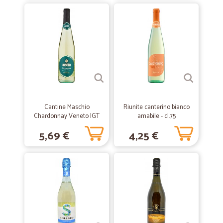
—
Giovanni D.
29/01/2021
Servizio eccellente prezzi buoni…
Servizio eccellente prezzi buoni spedizione veloce
—
Rosita S.
12/06/2020
SONO MOLTO SODDISFATTA DEL VS SERVIZIO…
SONO MOLTO SODDISFATTA DEL VS SERVIZIO puntuali nelle
Cantine Maschio
Riunite canterino bianco
consegne anche nel periodo di TUTTI IN CASA .
Chardonnay Veneto IGT
amabile - cl.75
Vino Frizzante 75 cl.
5,69 €
4,25 €
—
Antonio luigi M.
31/05/2020
Miglior prezzo
Ho scelto di acquistare i prodotti che mi servivano su Cicalia per il
prezzo migliore di quello che facevano altri siti, penso che mi servirò
ancora di questo servizio