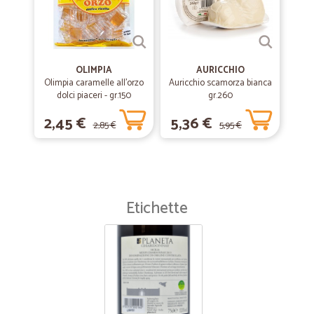
OLIMPIA
AURICCHIO
Olimpia caramelle all'orzo
Auricchio scamorza bianca
dolci piaceri - gr.150
gr.260
2,45 €
5,36 €
2,85 €
5,95 €
Etichette