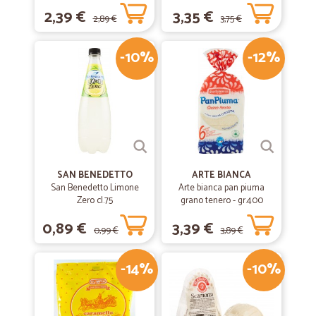
2,39 €
3,35 €
2,89 €
3,75 €
-10%
-12%
SAN BENEDETTO
ARTE BIANCA
San Benedetto Limone
Arte bianca pan piuma
Zero cl.75
grano tenero - gr.400
0,89 €
3,39 €
0,99 €
3,89 €
-14%
-10%