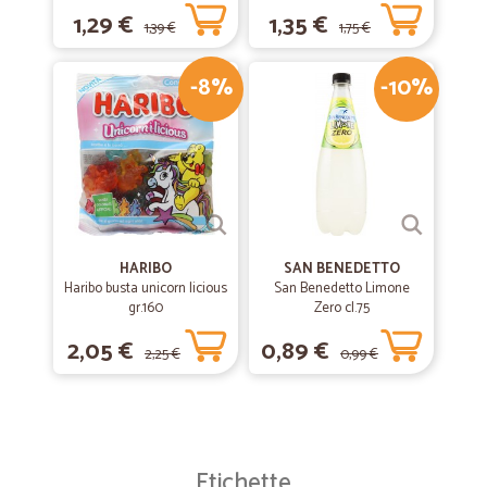
130 g
1,29 €
1,35 €
1,39 €
1,75 €
-8%
-10%
HARIBO
SAN BENEDETTO
Haribo busta unicorn licious
San Benedetto Limone
gr.160
Zero cl.75
2,05 €
0,89 €
2,25 €
0,99 €
Etichette