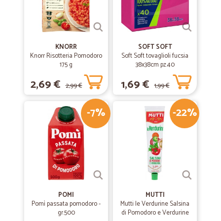
KNORR
SOFT SOFT
Knorr Risotteria Pomodoro
Soft Soft tovaglioli fucsia
175 g
38x38cm pz.40
2,69 €
1,69 €
2,99 €
1,99 €
-7%
-22%
POMI
MUTTI
Pomì passata pomodoro -
Mutti le Verdurine Salsina
gr.500
di Pomodoro e Verdurine