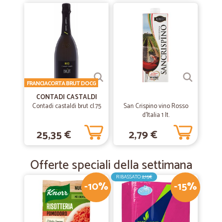
FRANCIACORTA BRUT DOCG
CONTADI CASTALDI
Contadi castaldi brut cl.75
San Crispino vino Rosso
d'Italia 1 lt.
25,35 €
2,79 €
Offerte speciali della settimana
RIBASSATO
2,15€
-10%
-15%