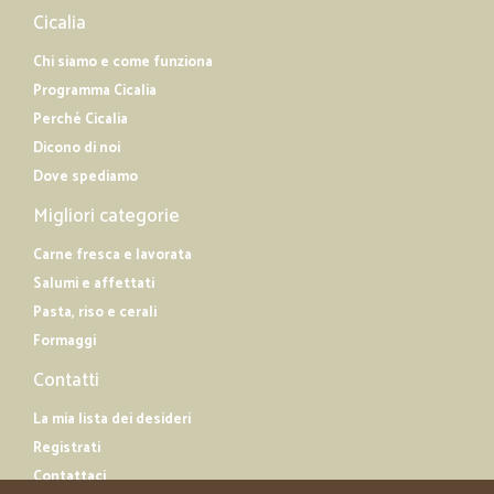
Cicalia
Chi siamo e come funziona
Programma Cicalia
Perché Cicalia
Dicono di noi
Dove spediamo
Migliori categorie
Carne fresca e lavorata
Salumi e affettati
Pasta, riso e cerali
Formaggi
Contatti
La mia lista dei desideri
Registrati
Contattaci