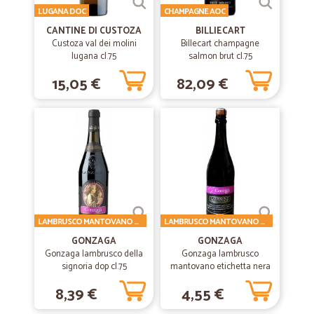
Tutto Perfetto!
LUGANA DOC
CHAMPAGNE AOC
CANTINE DI CUSTOZA
BILLIECART
Buoni prodotti, prezzi nella norma, spedizioni veloci, tutto perfetto!
Custoza val dei molini
Billecart champagne
lugana cl.75
salmon brut cl.75
—
Linda S.
15,05 €
82,09 €
29/04/2019
Puntualità e qualità
Prodotti arrivati integri e data e ora di consegna precise.
—
Claudio M.
06/04/2019
Ottima aziende precisa e veloce nella…
Ottima aziende precisa e veloce nella consegna, da consigliare per
acquisti online.
LAMBRUSCO MANTOVANO DOP
LAMBRUSCO MANTOVANO DOP
GONZAGA
GONZAGA
Gonzaga lambrusco della
Gonzaga lambrusco
—
Eugenia daniela T.
signoria dop cl.75
mantovano etichetta nera
12/12/2018
cl.75
Molto efficiente.Grazie!
8,39 €
4,55 €
Molto efficiente.Grazie!