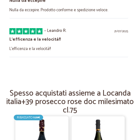
Nulla da eccepire
Nulla da eccepire. Prodotto conforme e spedizione veloce.
—
Leandro R.
21/07/2025
L’efficenza e la velocità!!
L’efficenza e la velocità!!
—
Giuseppe V.
26/05/2022
La spesa secondo me va consegnata sulla…
La spesa secondo me va consegnata sulla porta di casa e non in
Spesso acquistati assieme a Locanda
portineria! Avevo chiesto la consegna fra le 13 e le 15.30 e non alle
italia+39 prosecco rose doc milesimato
10,00! Per cui tutto bene tranne la consegna
cl.75
RIBASSATO
7,29€
—
Piero A.
02/10/2020
Prima esperienza con Cicalia
Prima esperienza con Cicalia: sono veramente soddisfatto. Ottimo