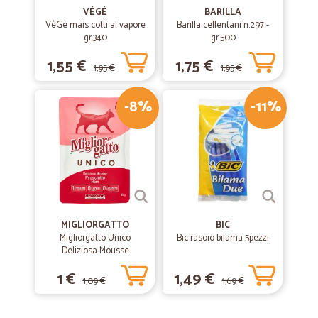
VÉGÉ
BARILLA
VèGè mais cotti al vapore
Barilla cellentani n.297 -
gr.340
gr.500
1,55 €
1,75 €
1,95 €
1,95 €
-8%
-11%
MIGLIORGATTO
BIC
Migliorgatto Unico
Bic rasoio bilama 5pezzi
Deliziosa Mousse
Prosciutto 85 gr.
1 €
1,49 €
1,09 €
1,69 €