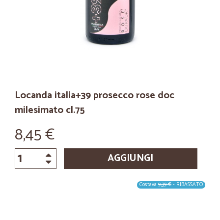
Locanda italia+39 prosecco rose doc
milesimato cl.75
8,45 €
AGGIUNGI
Costava
9,39 €
- RIBASSATO