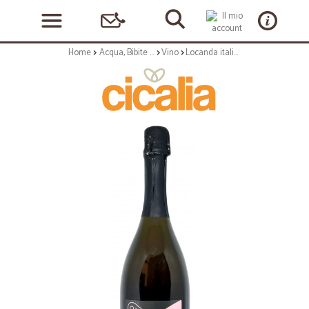
Home
Acqua, Bibite e Alcolici
Vino
Locanda italia+39 prosecco rose doc milesimato cl.75