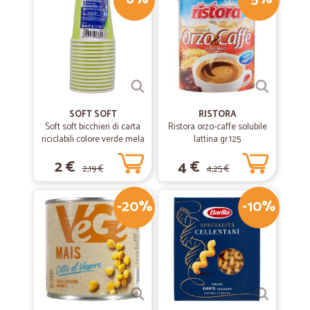
Velicissima a livello amministrativo -invio conferma d'ordine e
fattura- veloce nella consegna
SOFT SOFT
RISTORA
Soft soft bicchieri di carta
Ristora orzo-caffe solubile
riciclabili colore verde mela
lattina gr.125
cl.20 pz.15
2 €
4 €
2,19 €
4,25 €
-20%
-10%