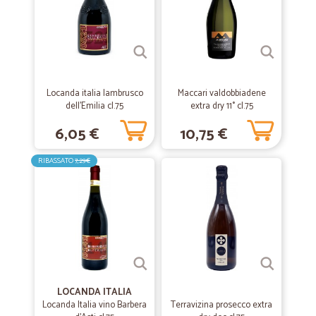
imballo e puntualità nella consegna. Lo consiglio.
—
G.marco B.
12/07/2020
Prodotti molto buoni.
Locanda italia lambrusco
Maccari valdobbiadene
Prodotti molto buoni con spedizione in tempi brevi e con mezzo
dell'Emilia cl.75
extra dry 11° cl.75
refrigerato.
6,05 €
10,75 €
—
Maria antonia B.
01/06/2020
RIBASSATO
7,29€
Utile!!!
Servizio utile, essenziale in questo periodo. Con due bambini piccoli
sempre al seguito mi è impossibile entrare e uscire dai negozi e fare
la spesa: Cicalia è un'ottima soluzione al problema. Prezzi in linea con
la media (ovviamente, scegliendo e cercando, come in ogni
supermercato). Rapidità nella consegna e anche estrema puntualità
(la consegna avviene nella fascia oraria che viene indicata al
momento del pagamento della spesa).
LOCANDA ITALIA
Locanda Italia vino Barbera
Terravizina prosecco extra