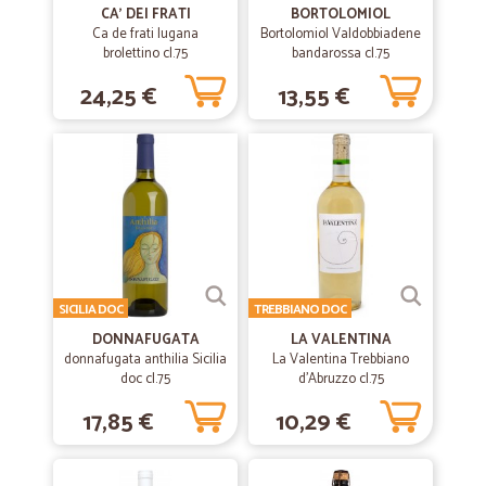
con cura veloci e sul dito trovi tante cose vasta scelta
CA' DEI FRATI
BORTOLOMIOL
Ca de frati lugana
Bortolomiol Valdobbiadene
brolettino cl.75
bandarossa cl.75
—
Parisi N.
29/01/2023
24,25 €
13,55 €
Tutto perfetto
Tutto perfetto
—
Roberto C.
03/06/2020
Merce corrispondente alle aspettative
Merce corrispondente alle aspettative, spedizione veloce ed accurata.
SICILIA DOC
TREBBIANO DOC
DONNAFUGATA
LA VALENTINA
—
Vincenzo L.
05/03/2020
donnafugata anthilia Sicilia
La Valentina Trebbiano
Ottimo venditore
doc cl.75
d'Abruzzo cl.75
Ottimo venditore
17,85 €
10,29 €
—
Rita S.