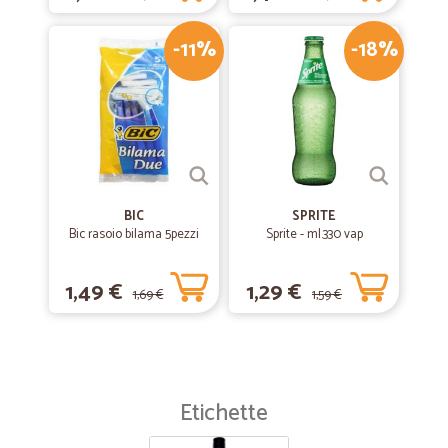
-11%
-18%
BIC
SPRITE
Bic rasoio bilama 5pezzi
Sprite - ml.330 vap
1,49 €
1,29 €
1,69 €
1,59 €
Etichette