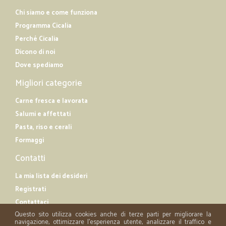
Chi siamo e come funziona
Programma Cicalia
Perché Cicalia
Dicono di noi
Dove spediamo
Migliori categorie
Carne fresca e lavorata
Salumi e affettati
Pasta, riso e cerali
Formaggi
Contatti
La mia lista dei desideri
Registrati
Contattaci
Questo sito utilizza cookies anche di terze parti per migliorare la
navigazione, ottimizzare l'esperienza utente, analizzare il traffico e