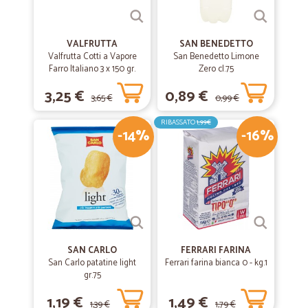
Velocissimi nella consegna
VALFRUTTA
SAN BENEDETTO
Valfrutta Cotti a Vapore
San Benedetto Limone
Farro Italiano 3 x 150 gr.
Zero cl.75
3,25 €
0,89 €
3,65 €
0,99 €
RIBASSATO
1,99€
-14%
-16%
SAN CARLO
FERRARI FARINA
San Carlo patatine light
Ferrari farina bianca 0 - kg.1
gr.75
1,19 €
1,49 €
1,39 €
1,79 €