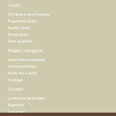
Cicalia
Chi siamo e come funziona
Programma Cicalia
Perché Cicalia
Dicono di noi
Dove spediamo
Migliori categorie
Carne fresca e lavorata
Salumi e affettati
Pasta, riso e cerali
Formaggi
Contatti
La mia lista dei desideri
Registrati
Contattaci