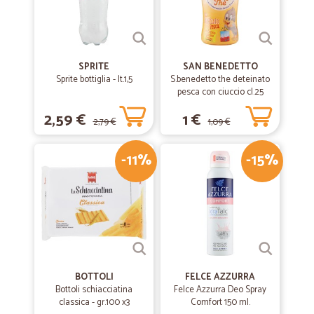
SPRITE
SAN BENEDETTO
Sprite bottiglia - lt.1,5
S.benedetto the deteinato
pesca con ciuccio cl.25
2,59 €
1 €
2,79 €
1,09 €
-11%
-15%
BOTTOLI
FELCE AZZURRA
Bottoli schiacciatina
Felce Azzurra Deo Spray
classica - gr.100 x3
Comfort 150 ml.