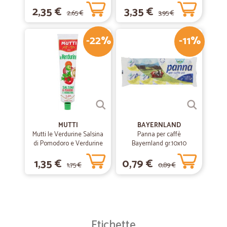
2,35 €
3,35 €
2,65 €
3,95 €
-22%
-11%
MUTTI
BAYERNLAND
Mutti le Verdurine Salsina
Panna per caffè
di Pomodoro e Verdurine
Bayernland gr.10x10
130 g
1,35 €
0,79 €
1,75 €
0,89 €
Etichette