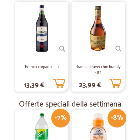
Branca carpano - lt.1
Branca stravecchio brandy
- lt.1
13,39 €
23,99 €
Offerte speciali della settimana
-7%
-8%