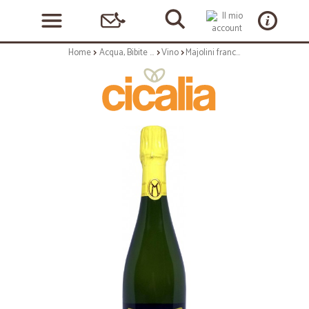
Home
Acqua, Bibite e Alcolici
Vino
Majolini franciacorta brut docg cl.75