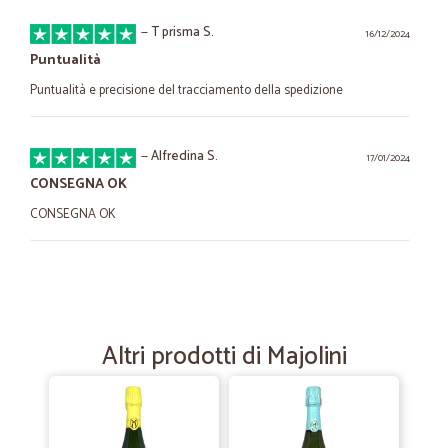
—
T prisma S.
16/12/2024
Puntualità
Puntualità e precisione del tracciamento della spedizione
—
Alfredina S.
17/01/2024
CONSEGNA OK
CONSEGNA OK
—
Sabrina G.
06/09/2022
Tutto ok…
Prodotti da descrizione e scadenza lontana .tempi di spedizione
Altri prodotti di Majolini
veloce
—
Marco L.
31/08/2022