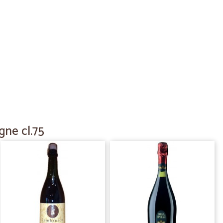
23/05/2020
14/11/2019
ità dei…
rodotti sono i punti di forza.
gne cl.75
01/10/2019
02/07/2019