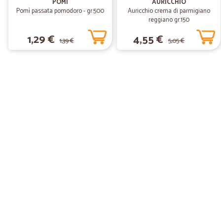
POMI
AURICCHIO
Pomì passata pomodoro - gr.500
Auricchio crema di parmigiano
reggiano gr.150
1,29 €
4,55 €
1,39 €
5,05 €