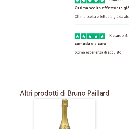
—
Robert L.
Ottima scelta effettuata già
Ottima scelta effettuata già da alc
—
Riccardo B.
comoda e sicura
ottima esperienza di acquisto
—
Gennaro G.
Tanti prodotti e velocissim
Tanti prodotti e velocissimi ad evad
Altri prodotti di Bruno Paillard
—
Renato Z.
Ottimo fornitore
Ottimo fornitore. Gentili e professi