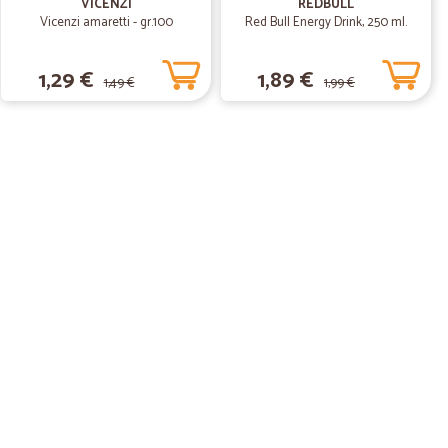
VICENZI
REDBULL
Vicenzi amaretti - gr.100
Red Bull Energy Drink, 250 ml.
1,29 €
1,89 €
1,49 €
1,99 €