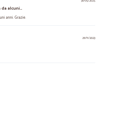
30/05/2025
 da alcuni…
uni anni. Grazie.
29/11/2023
09/10/2020
i ad evadere…
ere l'ordine.
17/06/2020
onalità