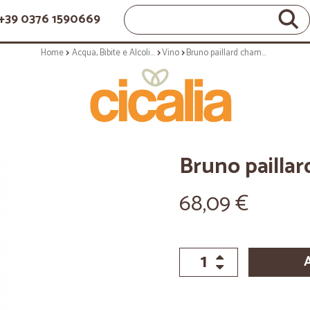
+39 0376 1590669
Home
Acqua, Bibite e Alcolici
Vino
Bruno paillard champagne cl.75
Bruno pailla
68,09 €