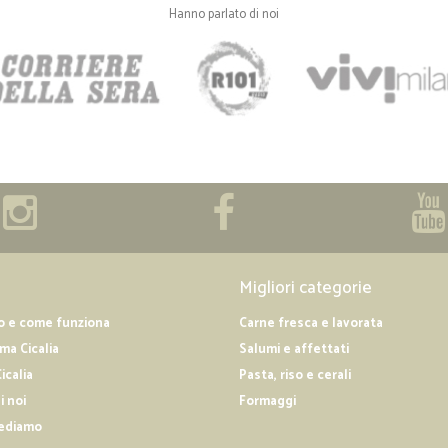
Hanno parlato di noi
Migliori categorie
o e come funziona
Carne fresca e lavorata
a Cicalia
Salumi e affettati
icalia
Pasta, riso e cerali
i noi
Formaggi
ediamo