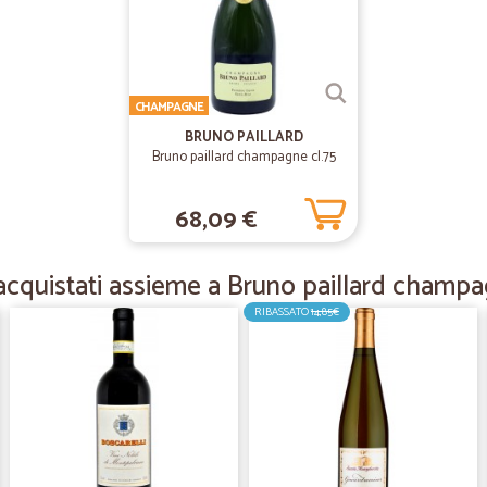
—
Lucia G.
Tutto perfetto
CHAMPAGNE
Tutto perfetto
BRUNO PAILLARD
Bruno paillard champagne cl.75
—
Antonio P.
68,09 €
Velocita di consegna e qual
Velocita di consegna e qualità dei p
cquistati assieme a Bruno paillard champa
RIBASSATO
14,85€
—
Patrizio S.
puntuali e precisi
puntuali e precisi
—
Marco F.