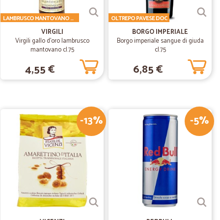
LAMBRUSCO MANTOVANO DOC
OLTREPO PAVESE DOC
VIRGILI
BORGO IMPERIALE
Virgili gallo d'oro lambrusco
Borgo imperiale sangue di giuda
31/05/2019
mantovano cl.75
cl.75
buone…
4,55 €
6,85 €
izioni!!! Consigliato!!!!
02/04/2019
-13%
-5%
o imballo
llo. Sicuramente acquisterò ancora. Grazie.