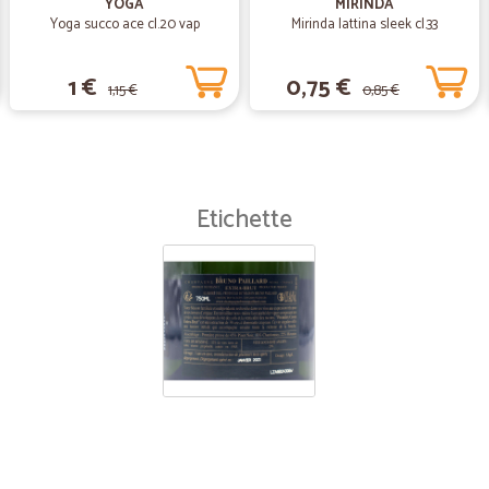
YOGA
MIRINDA
Yoga succo ace cl.20 vap
Mirinda lattina sleek cl.33
1 €
0,75 €
1,15 €
0,85 €
Etichette