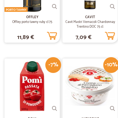
PORTO TAWNY
OFFLEY
CAVIT
Offley porto tawny ruby cl.75
Cavit Mastri Vernacoli Chardonnay
Trentino DOC 75 cl.
11,89 €
7,09 €
-7%
-10%