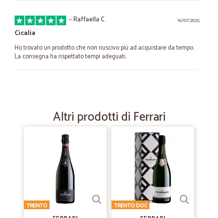
—
Raffaella C.
16/07/2025
Cicalia
Ho trovato un prodotto che non riuscivo più ad acquistare da tempo.
La consegna ha rispettato tempi adeguati.
—
Francesco C.
03/06/2025
Vasta scelta prodotti
Altri prodotti di Ferrari
Vasta scelta prodotti , spedizione rapidissima. Comunicazione
eccellente
—
Bettina P.
10/11/2024
Prodotti esattamente come descritti e…
Prodotti esattamente come descritti e servizio clienti molto
competente e sollecito
TRENTO
TRENTO DOC