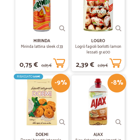
MIRINDA
LOGRO
Mirinda lattina sleek cl.33
Logrò fagioli borlotti lamon
lessati gr.400
0,75 €
2,39 €
0,85 €
2,89 €
RIBASSATO
3,59€
-9%
-8%
DOEMI
AJAX