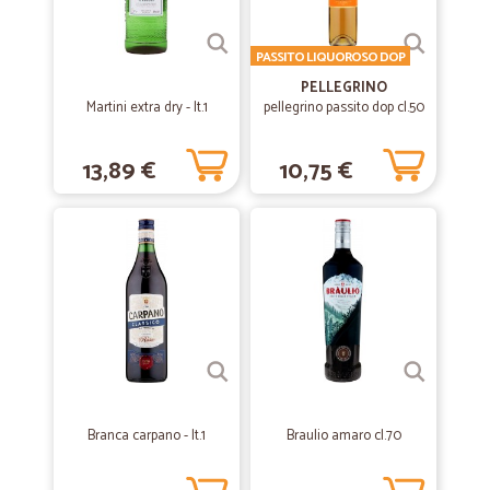
PASSITO LIQUOROSO DOP
PELLEGRINO
Martini extra dry - lt.1
pellegrino passito dop cl.50
13,89 €
10,75 €
Branca carpano - lt.1
Braulio amaro cl.70