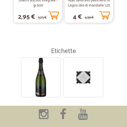
Doemi biscotti integrale -
Ajax detersivo pavimenti in
gr.500
Legno olio di mandorle 1,25
L
2,95 €
4 €
3,25 €
4,39 €
Etichette