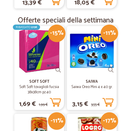
13,39 €
18,05 €
Offerte speciali della settimana
RIBASSATO
2,15€
-15%
-11%
SOFT SOFT
SAIWA
Soft Soft tovaglioli fucsia
Saiwa Oreo Mini 4 x 40 gr.
38x38cm pz.40
1,69 €
3,15 €
1,99 €
3,55 €
-11%
-17%