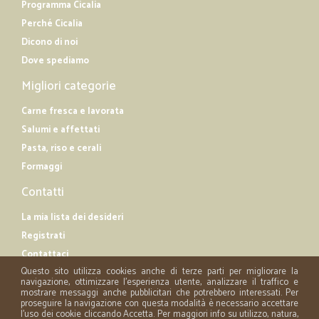
Programma Cicalia
Perché Cicalia
Dicono di noi
Dove spediamo
Migliori categorie
Carne fresca e lavorata
Salumi e affettati
Pasta, riso e cerali
Formaggi
Contatti
La mia lista dei desideri
Registrati
Contattaci
Questo sito utilizza cookies anche di terze parti per migliorare la
navigazione, ottimizzare l'esperienza utente, analizzare il traffico e
mostrare messaggi anche pubblicitari che potrebbero interessati. Per
proseguire la navigazione con questa modalità è necessario accettare
l'uso dei cookie cliccando Accetta. Per maggiori info su utilizzo, natura,