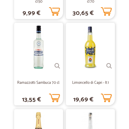
cl.50
cl.70
9,99 €
30,65 €
Ramazzotti Sambuca 70 cl.
Limoncello di Capri - lt.1
13,55 €
19,69 €