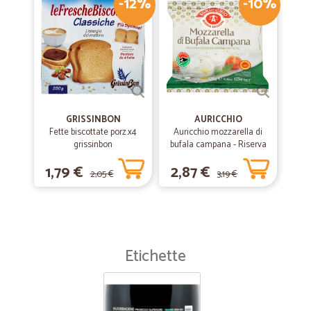
-12%
-10%
GRISSINBON
AURICCHIO
Fette biscottate porz.x4
Auricchio mozzarella di
grissinbon
bufala campana - Riserva
esclusiva gr.125
1,79 €
2,87 €
2,05 €
3,19 €
Etichette