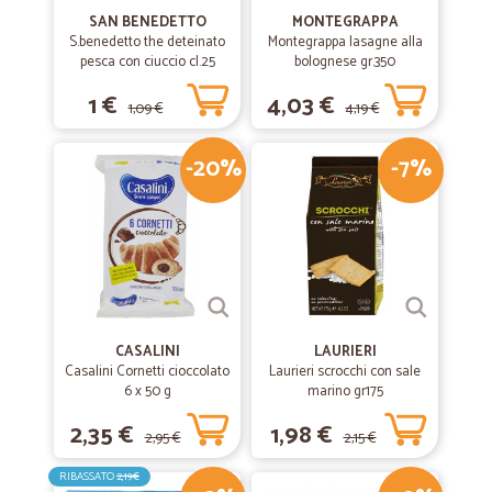
SAN BENEDETTO
MONTEGRAPPA
S.benedetto the deteinato
Montegrappa lasagne alla
pesca con ciuccio cl.25
bolognese gr.350
1 €
4,03 €
1,09 €
4,19 €
-20%
-7%
CASALINI
LAURIERI
Casalini Cornetti cioccolato
Laurieri scrocchi con sale
6 x 50 g
marino gr175
2,35 €
1,98 €
2,95 €
2,15 €
RIBASSATO
2,19€