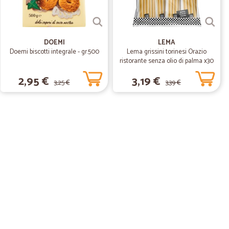
DOEMI
LEMA
Doemi biscotti integrale - gr.500
Lema grissini torinesi Orazio
ristorante senza olio di palma x30
gr.450
2,95 €
3,19 €
3,25 €
3,39 €