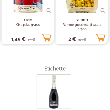
CIRIO
RUMMO
Cirio pelati gr.400
Rummo gnocchetti di patate
gr.500
1,45 €
2 €
1,75 €
2,19 €
Etichette