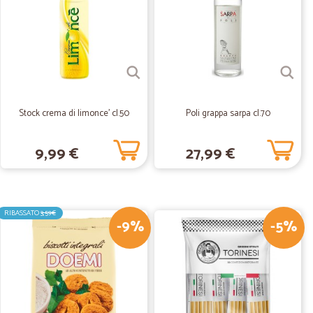
 in trasporto refrigerato imballati perfettamente.Acquisterò
19/06/2020
Stock crema di limonce' cl.50
Poli grappa sarpa cl.70
9,99 €
27,99 €
08/03/2020
onata e…
 consegna rapidissima !! Consiglio
RIBASSATO
3,59€
-9%
-5%
 C.
16/06/2019
 veloce.