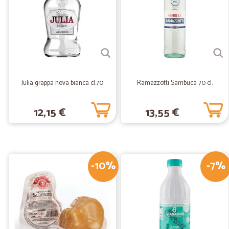
Julia grappa nova bianca cl.70
Ramazzotti Sambuca 70 cl.
12,15 €
13,55 €
-10%
-7%