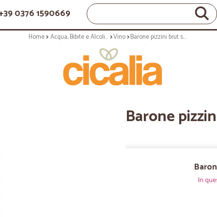
+39 0376 1590669
Home
Acqua, Bibite e Alcolici
Vino
Barone pizzini brut saten cl.75
Barone pizzini
Barone
In que