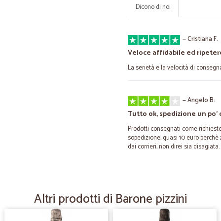
Dicono di noi
—
Cristiana F.
Veloce affidabile ed ripeter
La serietà e la velocità di consegn
—
Angelo B.
Tutto ok, spedizione un po' 
Prodotti consegnati come richiesto,
sopedizione, quasi 10 euro perchè z
dai corrieri, non direi sia disagiata.
—
Paolo M.
Buona ma non ottima
Altri prodotti di Barone pizzini
Consegna rapida, costo contenuto. 
malo modo con tutto il prodotto