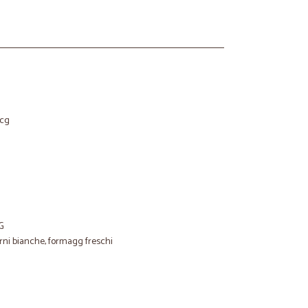
ocg
G
arni bianche, formagg freschi