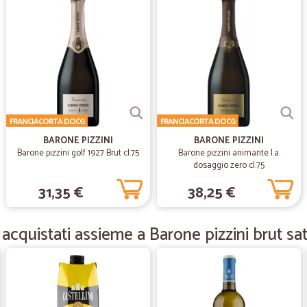
—
Sergio D.
Veloci e puntuali
Veloci e puntuali servizio ottimo
FRANCIACORTA DOCG
FRANCIACORTA DOCG
—
Mario T.
BARONE PIZZINI
BARONE PIZZINI
La puntualità e la qualità d
Barone pizzini golf 1927 Brut cl.75
Barone pizzini animante l.a.
La puntualità e la qualità della mer
dosaggio zero cl.75
31,35 €
38,25 €
—
Annamaria 
acquistati assieme a Barone pizzini brut sat
arrivato in anticipo buon pr
arrivato in anticipo buon prodotto
—
Laura maria