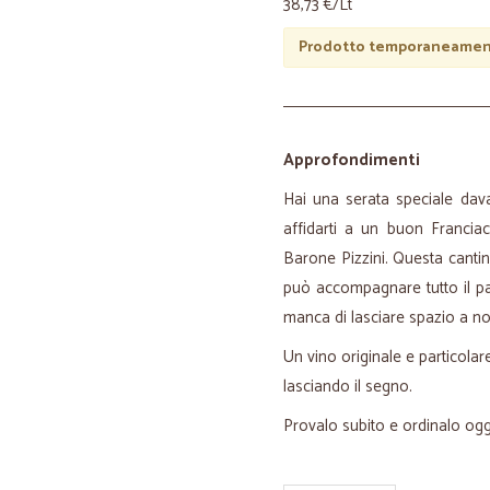
38,73 €/Lt
Prodotto temporaneament
Approfondimenti
Hai una serata speciale dava
affidarti a un buon Franciac
Barone Pizzini. Questa canti
può accompagnare tutto il p
manca di lasciare spazio a no
Un vino originale e particolar
lasciando il segno.
Provalo subito e ordinalo ogg