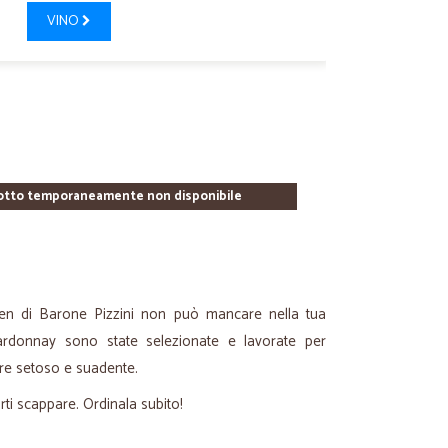
VINO
otto temporaneamente non disponibile
aten di Barone Pizzini non può mancare nella tua
hardonnay sono state selezionate e lavorate per
ore setoso e suadente.
rti scappare. Ordinala subito!