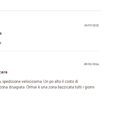
26/07/2025
e
a
28/05/2024
cara
 spedizione velocissima. Un po alto il costo di
ona disagiata. Ormai è una zona bazzicata tutti i giorni
03/03/2024
Un solo appunto: ogni volta un sacco arriva aperto in