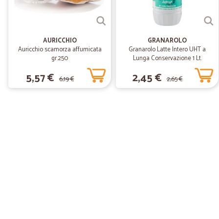
AURICCHIO
GRANAROLO
Auricchio scamorza affumicata
Granarolo Latte Intero UHT a
gr.250
Lunga Conservazione 1 Lt.
5,57 €
2,45 €
6,19 €
2,65 €