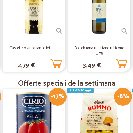
Prodotti ottimi
Prodotti ottimi,arrivati velocissimi
ancora, molto soddisfatta!
—
Franco C.
Servizio buono
Castellino vino bianco brik - lt.1
Bottebuona trebbiano rubicone
cl.75
Servizio buono
2,79 €
3,49 €
—
Ferruccio S.
Offerte speciali della settimana
Merce ordinata ben confezi
Merce ordinata ben confezionata e
RIBASSATO
2,75€
-17%
-8%
—
Carlo emilio
molto buono il venditore.
molto buono il venditore. consegna