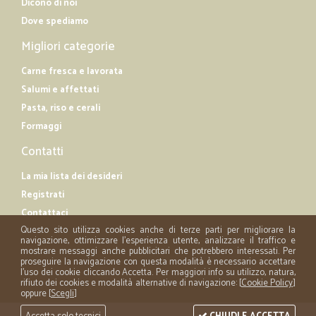
Dicono di noi
Dove spediamo
Migliori categorie
Carne fresca e lavorata
Salumi e affettati
Pasta, riso e cerali
Formaggi
Contatti
La mia lista dei desideri
Registrati
Contattaci
Questo sito utilizza cookies anche di terze parti per migliorare la
navigazione, ottimizzare l'esperienza utente, analizzare il traffico e
mostrare messaggi anche pubblicitari che potrebbero interessati. Per
proseguire la navigazione con questa modalità è necessario accettare
l'uso dei cookie cliccando Accetta. Per maggiori info su utilizzo, natura,
rifiuto dei cookies e modalità alternative di navigazione: [
Cookie Policy
]
oppure [
Scegli
]