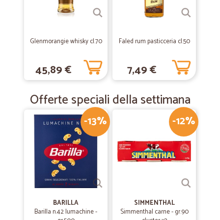
non ho trovato sul sito.
Glenmorangie whisky cl.70
Faled rum pasticceria cl.50
45,89 €
7,49 €
Offerte speciali della settimana
-13%
-12%
BARILLA
SIMMENTHAL
Barilla n.42 lumachine -
Simmenthal carne - gr.90