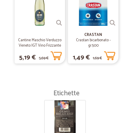
CRASTAN
Cantine Maschio Verduzzo
Crastan bicarbonato -
Veneto IGT Vino Frizzante
gr.500
75 cl.
5,19 €
1,49 €
5,69 €
1,69 €
Etichette