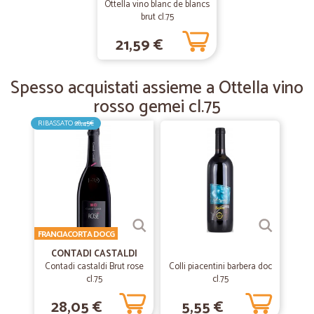
Ottella vino blanc de blancs
buona, carne benissimo
brut cl.75
21,59 €
—
Stephen E.
01/07/2020
Buona qualità
Spesso acquistati assieme a Ottella vino
Buona qualità, consegna puntuale. Forse potrebbero esserci opzioni
rosso gemei cl.75
per quantità minori, in particolare di frutta e verdura.
RIBASSATO
28,45€
—
Daniela G.
09/06/2020
Tutto perfetto grazie
Tutto perfetto grazie
FRANCIACORTA DOCG
—
Cristiana D.
24/07/2019
CONTADI CASTALDI
Spedizione veloce
Contadi castaldi Brut rose
Colli piacentini barbera doc
cl.75
cl.75
Spedizione veloce, merce imballata bene molto soddisfatta
28,05 €
5,55 €