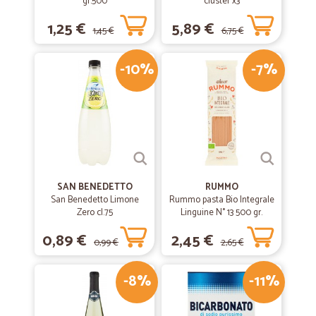
gr.500
cluster x3
1,25 €
5,89 €
1,45 €
6,75 €
-10%
-7%
SAN BENEDETTO
RUMMO
San Benedetto Limone
Rummo pasta Bio Integrale
Zero cl.75
Linguine N° 13 500 gr.
0,89 €
2,45 €
0,99 €
2,65 €
-8%
-11%