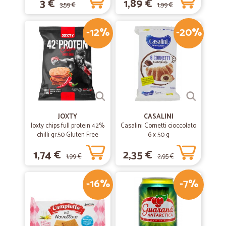
3 €
1,89 €
3,59 €
1,99 €
-12%
-20%
JOXTY
CASALINI
Joxty chips full protein 42%
Casalini Cornetti cioccolato
chilli gr.50 Gluten Free
6 x 50 g
1,74 €
2,35 €
1,99 €
2,95 €
-16%
-7%