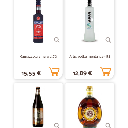
—
Francesca G.
29/06/2021
Servizio accurato
Servizio accurato, consegna puntuale, buona scelta di prodotti.
—
Ezio F.
20/03/2021
Do ⭐⭐⭐⭐⭐ per avere ricevuto il pacco…
Ramazzotti amaro cl.70
Artic vodka menta ice - lt.1
Do ⭐⭐⭐⭐⭐ per avere ricevuto il pacco perfetto e anche in breve
tempo. Sicuramente continuerò a fare acquisti con Cicalia.
15,55 €
12,89 €
—
Laura P.
27/12/2019
Affidabile
I prodotti richiestiwsono stati consegnati nei tempi previsti. Tutto ok
—
Francesco D.
09/02/2019