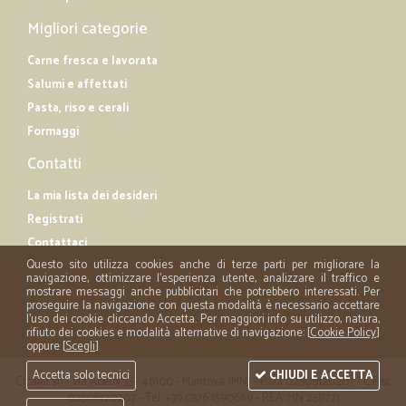
Migliori categorie
Carne fresca e lavorata
Salumi e affettati
Pasta, riso e cerali
Formaggi
Contatti
La mia lista dei desideri
Registrati
Contattaci
Questo sito utilizza cookies anche di terze parti per migliorare la
navigazione, ottimizzare l'esperienza utente, analizzare il traffico e
mostrare messaggi anche pubblicitari che potrebbero interessati. Per
proseguire la navigazione con questa modalità è necessario accettare
l'uso dei cookie cliccando Accetta. Per maggiori info su utilizzo, natura,
rifiuto dei cookies e modalità alternative di navigazione: [
Cookie Policy
]
oppure [
Scegli
]
Accetta solo tecnici
CHIUDI E ACCETTA
Cicalia srl - via Acerbi 35 - 46100 - Mantova (MN) - P.iva 02508120207 - C.Fisc
02508120207 - Tel. +39 0376 1590669 - REA: MN 258721