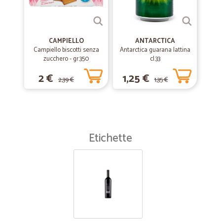
CAMPIELLO
ANTARCTICA
Campiello biscotti senza
Antarctica guarana lattina
zucchero - gr.350
cl.33
2 €
1,25 €
2,39 €
1,35 €
Etichette