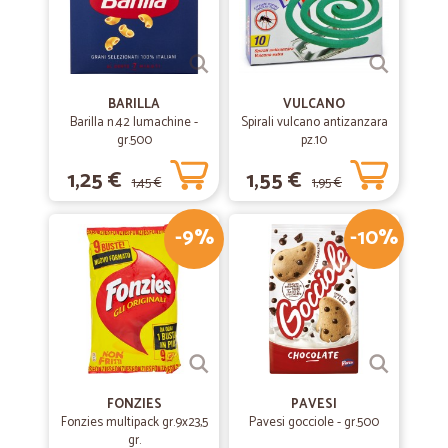
BARILLA
VULCANO
Barilla n.42 lumachine -
Spirali vulcano antizanzara
gr.500
pz.10
1,25 €
1,55 €
1,45 €
1,95 €
-9%
-10%
FONZIES
PAVESI
Fonzies multipack gr.9x23,5
Pavesi gocciole - gr.500
gr.