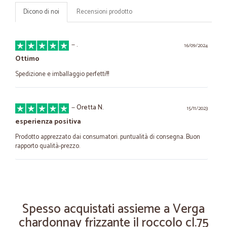
Dicono di noi
Recensioni prodotto
—
.
16/09/2024
Ottimo
Spedizione e imballaggio perfetti!!!
—
Oretta N.
15/11/2023
esperienza positiva
Prodotto apprezzato dai consumatori. puntualità di consegna. Buon
rapporto qualità-prezzo.
—
Loris S.
10/08/2022
sono contentissimo della vostra cicalia…
Spesso acquistati assieme a Verga
sono contentissimo della vostra cicalia e continuerà quanto possibile
chardonnay frizzante il roccolo cl.75
Sono un novantenne ancora in gamba, grazie moltissimo Loris e tTna