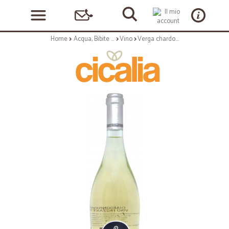
Home
Acqua, Bibite e Alcolici
Vino
Verga chardonnay frizzante il roccolo cl.75