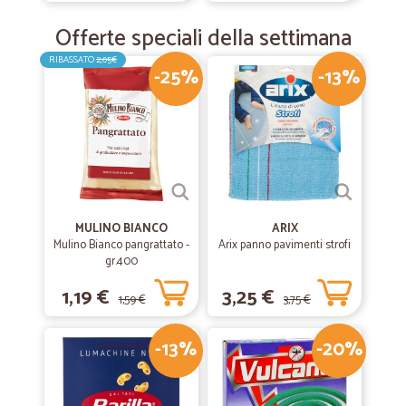
Offerte speciali della settimana
RIBASSATO
2,05€
-25%
-13%
MULINO BIANCO
ARIX
Mulino Bianco pangrattato -
Arix panno pavimenti strofi
gr.400
1,19 €
3,25 €
1,59 €
3,75 €
-13%
-20%