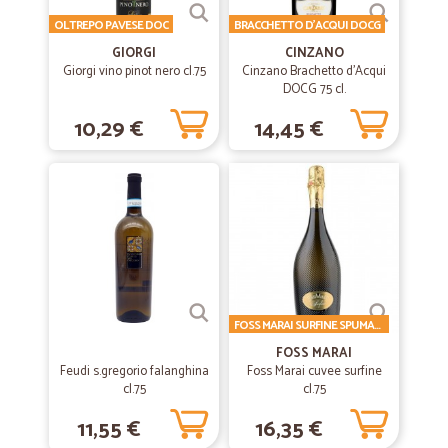
Ottimo
OLTREPO PAVESE DOC
BRACCHETTO D'ACQUI DOCG
Prodotto difficile da reperire da loro disponibile
GIORGI
CINZANO
Giorgi vino pinot nero cl.75
Cinzano Brachetto d'Acqui
DOCG 75 cl.
—
Marilina A.
12/09/2019
10,29 €
14,45 €
Prodotto arrivato nei tempi
Prodotto arrivato nei tempi , ben confezionato ed essendo un
alimentare in linea con la scadenza.
—
Donatella B.
31/08/2019
Mi sono trovata bene la merce è…
Mi sono trovata bene la merce è arrivata veloce e intatta
FOSS MARAI SURFINE SPUMANTE BRUT
FOSS MARAI
Feudi s.gregorio falanghina
Foss Marai cuvee surfine
—
Maria paola V.
07/12/2018
cl.75
cl.75
Ottimo sito lo consiglio
11,55 €
16,35 €
Ottimo sito lo consiglio