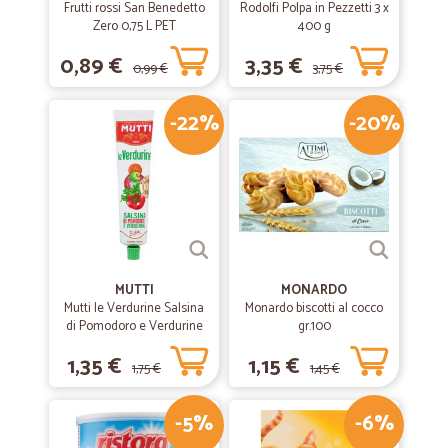
Frutti rossi San Benedetto
Rodolfi Polpa in Pezzetti 3 x
Zero 0,75 L PET
400 g
0,89 €
3,35 €
0,99 €
3,75 €
-22%
-20%
MUTTI
MONARDO
Mutti le Verdurine Salsina
Monardo biscotti al cocco
di Pomodoro e Verdurine
gr.100
130 g
1,35 €
1,15 €
1,75 €
1,45 €
-5%
-6%