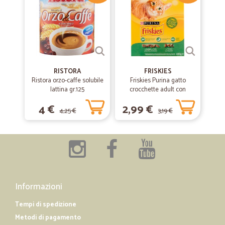
RISTORA
FRISKIES
Ristora orzo-caffe solubile
Friskies Purina gatto
lattina gr.125
crocchette adult con
coniglio, pollo e verdure
4 €
2,99 €
scatola gr.400
4,25 €
3,19 €
Informazioni
Tempi di spedizione
Metodi di pagamento