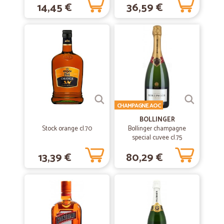
14,45 €
36,59 €
CHAMPAGNE AOC
BOLLINGER
Stock orange cl.70
Bollinger champagne
special cuvee cl.75
13,39 €
80,29 €