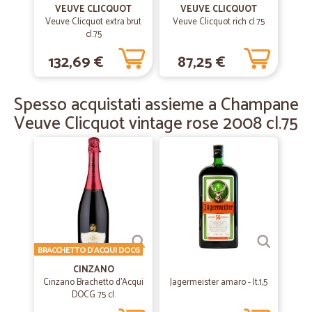
VEUVE CLICQUOT
VEUVE CLICQUOT
Prodotti consegnati in due giorni in perfetto stato.grazie
Veuve Clicquot extra brut
Veuve Clicquot rich cl.75
cl.75
132,69 €
87,25 €
—
Marina fiorella C.
23/03/2019
Merce inviata molto celermente.
Spesso acquistati assieme a Champane
Merce inviata molto celermente.
Veuve Clicquot vintage rose 2008 cl.75
BRACCHETTO D'ACQUI DOCG
CINZANO
Cinzano Brachetto d'Acqui
Jagermeister amaro - lt.1,5
DOCG 75 cl.