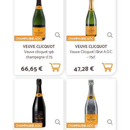
Servizio splendido e rapido
Servizio splendido e rapido. Mi hanno messo anche tanti campioni sia
di cibo che di detersivi. Molto graditi entrambi. Sicuro che riordino.
Bravi e complimenti
CHAMPAGNE AOC
CHAMPAGNE AOC
—
Nazzarena B.
26/01/2021
VEUVE CLICQUOT
VEUVE CLICQUOT
puntuali e precisi.
Veuve clicquot spb
Veuve Clicquot | Brut A.O.C.
champagne cl.75
- 75cl
puntuali e precisi.
66,65 €
47,28 €
—
Claudia R.
29/01/2021
Soddisfattissima
Soddisfattissima per la qualita' dei prodotti, la serieta' e la velocita' di
spedizione! Raccomando Cicalia vivamdnte!
—
Laura P.
30/01/2020
CHAMPAGNE AOC
CHAMPAGNE AOC
Prodotti consegnati in due giorni in…