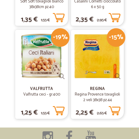
Soft Soft tovaglioli bianco
Casalini Cornetti cioccolato
38x38cm pz.40
6 x 50 g
1,35 €
2,35 €
1,55 €
2,95 €
-19%
-15%
VALFRUTTA
REGINA
Valfrutta ceci - gr.400
Regina Provence tovaglioli
2 veli 38x38 pz.44
1,25 €
2,25 €
1,55 €
2,65 €