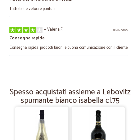
Tutto bene veloci e puntuali
—
Valeria F.
04/04/2022
Consegna rapida
Consegna rapida, prodotti buoni e buona comunicazione con il cliente
—
Trustpilot
02/03/2021
Prima esperienza con Cicalia
Prima esperienza con Cicalia: ottima! Spedizione a Venezia, centro
Spesso acquistati assieme a Lebovitz
storico, in un giorno. Anche la mia problematica, di due vasetti arrivati
spumante bianco isabella cl.75
non sottovuoto, è stata, prontamente, risolta. Consiglio vivamente!
—
Alberta V.
07/09/2020
Consegna rapida e precisa
Consegna rapida e precisa, tutto imballato con precisione, tutte le