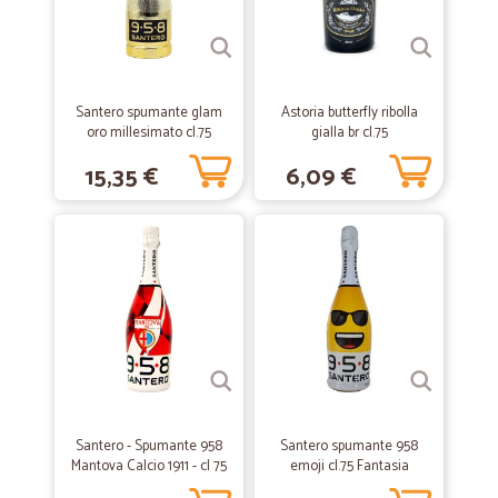
informazioni utili sul sito, numeri di telefono, corriere, ecc. Una nota la
vorrei fare, i prodotti sono più cari del supermercato, avrei preferito
pagare di più le spese di spedizione che controllare i prezzi dei
prodotti. Penso comunque che userò ancora questo sito per la spesa,
perché mi ritengo soddisfatta.
Santero spumante glam
Astoria butterfly ribolla
oro millesimato cl.75
gialla br cl.75
—
Maria giovanna Z.
04/08/2020
15,35 €
6,09 €
Curare i maggiormente il modo di…
Curare i maggiormente il modo di imballo (all'interno la mia merce
era alla rinfusa e schiacciata.
—
Giuseppe M.
09/06/2020
Azienda seria e puntuale di grande…
Azienda seria e puntuale di grande affidabilità.
Santero - Spumante 958
Santero spumante 958
—
Massimo P.
03/03/2020
Mantova Calcio 1911 - cl 75
emoji cl.75 Fantasia
Qualche disguido sul primo ordine
confezione mista