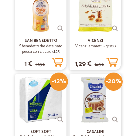
SAN BENEDETTO
VICENZI
S.benedetto the deteinato
Vicenzi amaretti - gr.100
pesca con ciuccio cl.25
1 €
1,29 €
1,09 €
1,49 €
-12%
-20%
SOFT SOFT
CASALINI