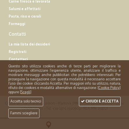
Carne fresca e lavorata
Salumi e affettati
Pasta, riso e cerali
Formaggi
Contatti
La mia lista dei desideri
Registrati
Contattaci
Questo sito utilizza cookies anche di terze parti per migliorare la
navigazione, ottimizzare l'esperienza utente, analizzare il traffico e
mostrare messaggi anche pubblicitari che potrebbero interessati. Per
proseguire la navigazione con questa modalità è necessario accettare
l'uso dei cookie cliccando Accetta. Per maggiori info su utilizzo, natura,
rifiuto dei cookies e modalità alternative di navigazione: [
Cookie Policy
]
oppure [
Scegli
]
Accetta solo tecnici
CHIUDI E ACCETTA
Cicalia srl - via Acerbi 35 - 46100 - Mantova (MN) - P.iva 02508120207 - C.Fisc
02508120207 - Tel. +39 0376 1590669 - REA: MN 258721
Fammi sciegliere