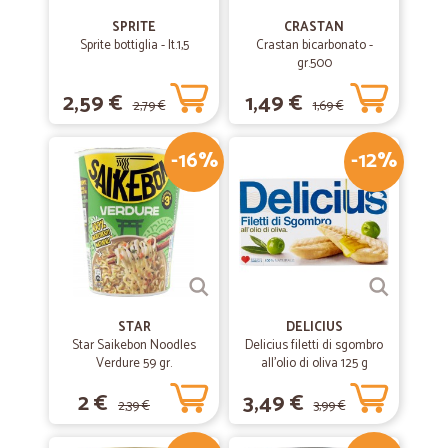
SPRITE
CRASTAN
Sprite bottiglia - lt.1,5
Crastan bicarbonato -
gr.500
2,59 €
1,49 €
2,79 €
1,69 €
-16%
-12%
STAR
DELICIUS
Star Saikebon Noodles
Delicius filetti di sgombro
Verdure 59 gr.
all'olio di oliva 125 g
2 €
3,49 €
2,39 €
3,99 €