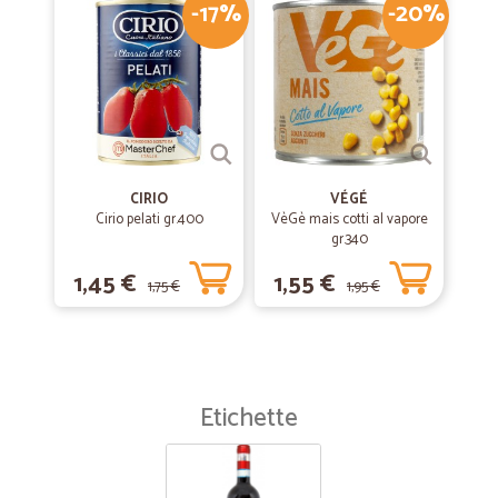
-17%
-20%
CIRIO
VÉGÉ
Cirio pelati gr.400
VèGè mais cotti al vapore
gr.340
1,45 €
1,55 €
1,75 €
1,95 €
Etichette