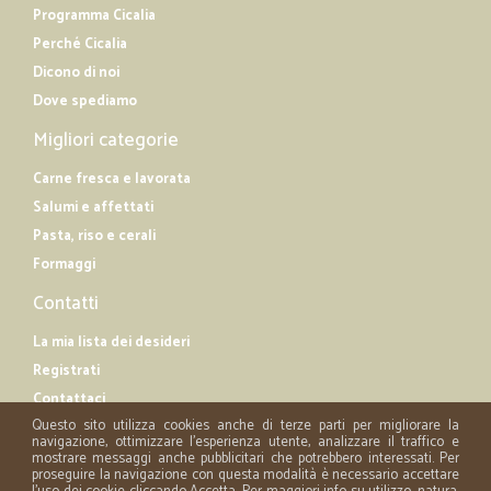
Programma Cicalia
Perché Cicalia
Dicono di noi
Dove spediamo
Migliori categorie
Carne fresca e lavorata
Salumi e affettati
Pasta, riso e cerali
Formaggi
Contatti
La mia lista dei desideri
Registrati
Contattaci
Questo sito utilizza cookies anche di terze parti per migliorare la
navigazione, ottimizzare l'esperienza utente, analizzare il traffico e
mostrare messaggi anche pubblicitari che potrebbero interessati. Per
proseguire la navigazione con questa modalità è necessario accettare