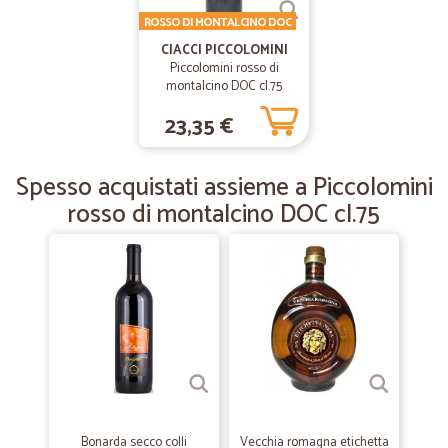
ITALIANA
ROSSO DI MONTALCINO DOC
CIACCI PICCOLOMINI
—
Tiziana M.
Piccolomini rosso di
18/07/2020
montalcino DOC cl.75
Tutto ok merce arrivata perfettamente…
23,35 €
Tutto ok merce arrivata perfettamente in tre giorni
Spesso acquistati assieme a Piccolomini
—
.
30/05/2020
rosso di montalcino DOC cl.75
Ottimo
Ottimo, tutto. Grazie
—
Carla M.
30/03/2020
Nell'arco delle 24 ore mi è stata…
Nell'arco delle 24 ore mi è stata recapitata la merce ordinata
esattamente corrispondente ai miei ordini.
Bonarda secco colli
Vecchia romagna etichetta