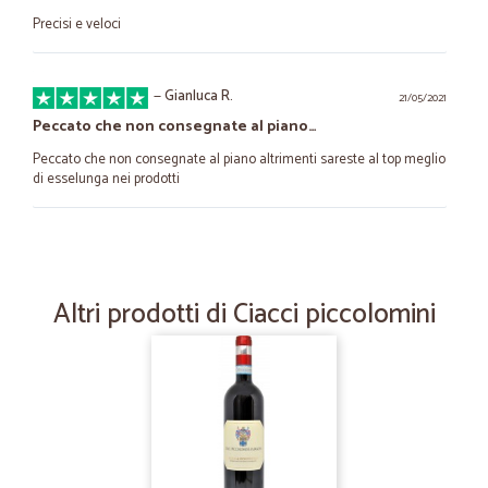
Precisi e veloci
—
Gianluca R.
21/05/2021
Peccato che non consegnate al piano…
Peccato che non consegnate al piano altrimenti sareste al top meglio
di esselunga nei prodotti
—
Eleonora M.
30/04/2021
perfetto tempi velocissimi imballi…
Altri prodotti di Ciacci piccolomini
tutto perfetto , tempi velocissimi, imballi perfetti, qualità ottima
—
Francesco B.
16/12/2020
LA MIA VALUTAZIONE E' 5 IL MASSIMO…
LA MIA VALUTAZIONE E' 5 IL MASSIMO SEMPRE PUNTUALI SEMPRE
CONSERVATA BENE REFRIGERATA E SOPRATUTTO MERCE