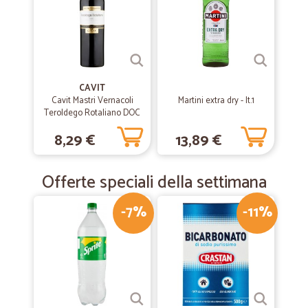
CAVIT
Cavit Mastri Vernacoli
Martini extra dry - lt.1
Teroldego Rotaliano DOC
75 CL.
8,29 €
13,89 €
Offerte speciali della settimana
-7%
-11%