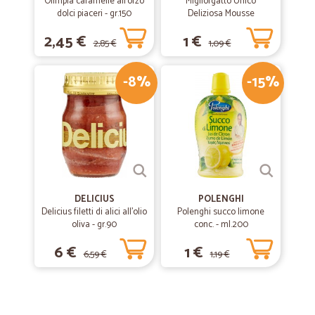
Olimpia caramelle all'orzo
Migliorgatto Unico
dolci piaceri - gr.150
Deliziosa Mousse
Prosciutto 85 gr.
2,45 €
1 €
2,85 €
1,09 €
-8%
-15%
DELICIUS
POLENGHI
Delicius filetti di alici all'olio
Polenghi succo limone
oliva - gr.90
conc. - ml.200
6 €
1 €
6,59 €
1,19 €