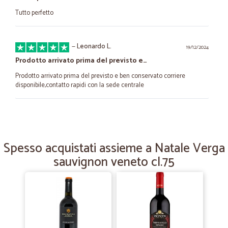
Tutto perfetto
—
Leonardo L.
19/12/2024
Prodotto arrivato prima del previsto e…
Prodotto arrivato prima del previsto e ben conservato corriere
disponibile,contatto rapidi con la sede centrale
—
Giorgio C.
20/02/2024
tutto molto curato. il cliente al primo posto prima di
tutto
Spesso acquistati assieme a Natale Verga
sauvignon veneto cl.75
tutto molto curato
—
Sabrina V.
16/05/2022
Tutto perfetto!
La merce arriva perfettamente imballata e confezionata in comode