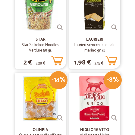
STAR
LAURIERI
Star Saikebon Noodles
Laurieri scrocchi con sale
Verdure 59 gr.
marino gr175
2 €
1,98 €
2,39 €
2,15 €
-14%
-8%
OLIMPIA
MIGLIORGATTO