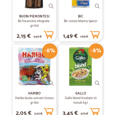
BUON PIEMONTESI
BIC
Bo focaccina integrale -
Bic rasoio bilama 5pezzi
gr.100
2,15 €
1,49 €
2,45 €
1,69 €
-8%
-8%
HARIBO
GALLO
Haribo busta unicorn licious
Gallo blond Insalate 10
gr.160
minuti kg.1
2,05 €
3,45 €
2,25 €
3,75 €