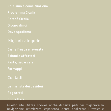
Chi siamo e come funziona
Programma Cicalia
Perché Cicalia
Dicono di noi
Dove spediamo
Migliori categorie
Carne fresca e lavorata
Salumi e affettati
Pasta, riso e cerali
Formaggi
Contatti
La mia lista dei desideri
Registrati
Contattaci
Questo sito utilizza cookies anche di terze parti per migliorare la
navigazione, ottimizzare l'esperienza utente, analizzare il traffico e