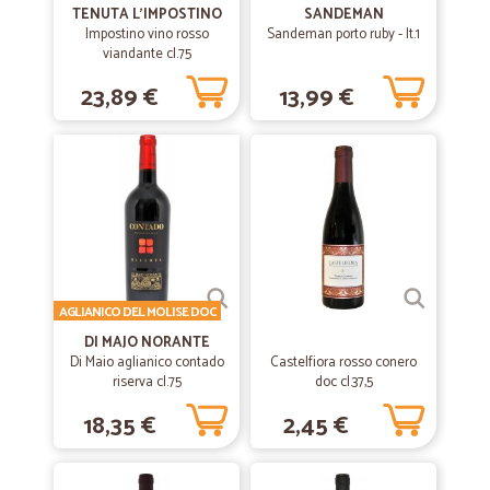
TENUTA L'IMPOSTINO
SANDEMAN
—
Josée L.
31/05/2020
Impostino vino rosso
Sandeman porto ruby - lt.1
Scelta ampia di prodotti
viandante cl.75
Scelta ampia di prodotti, sito di facile consultazione, invio merce
23,89 €
13,99 €
rapido, l'unico aspetto: i prodotti freschi hanno una scadenza molto a
ridosso dell'arrivo della merce
—
Trustpilot
23/02/2020
OTTIMA ESPERIENZA
Ordine arrivato in perfette condizioni e in tempi record come descritto
sul sito. Grazie!
AGLIANICO DEL MOLISE DOC
DI MAJO NORANTE
—
Giovanni P.
05/12/2019
Di Maio aglianico contado
Castelfiora rosso conero
Tutto perfetto
riserva cl.75
doc cl.37,5
Tutto perfetto, grazie
18,35 €
2,45 €
—
Giovanni V.