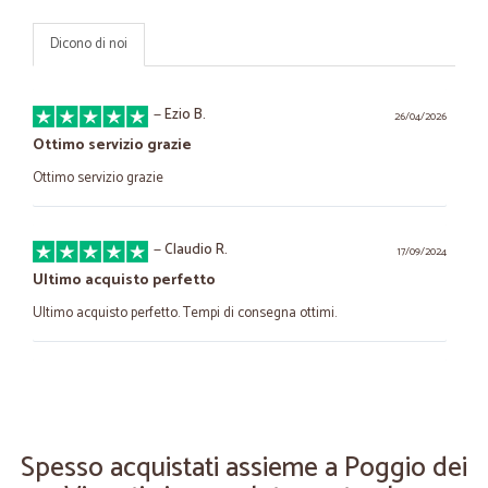
Dicono di noi
—
Ezio B.
26/04/2026
Ottimo servizio grazie
Ottimo servizio grazie
—
Claudio R.
17/09/2024
Ultimo acquisto perfetto
Ultimo acquisto perfetto. Tempi di consegna ottimi.
—
Trustpilot
04/08/2020
Servizio ottimo
Servizio ottimo, imballaggio perfetto, svelti e bravi nella consegna e
Spesso acquistati assieme a Poggio dei
sempre c'è un omaggio, prodotti freschissimi e ottimi anche se alcuni
un pò troppo cari.... sono soddisfatta ho già ordinato diverse volte e