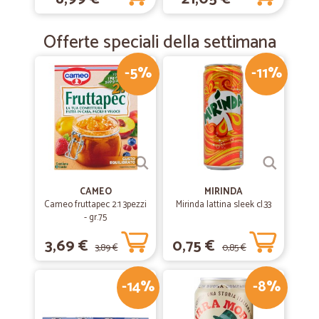
Prezzi convenienti spedizione velocissima
Offerte speciali della settimana
-5%
-11%
CAMEO
MIRINDA
Cameo fruttapec 2:1 3pezzi
Mirinda lattina sleek cl.33
- gr.75
3,69 €
0,75 €
3,89 €
0,85 €
-14%
-8%