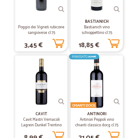
—
Alessandra N.
06/12/2019
Prodotti ottimi e consegna efficiente
BASTIANICH
Poggio dei Vigneti rubicone
Bastianich vino
Prodotti ottimi e consegna efficiente
sangiovese cl.75
schioppettino cl.75
3,45 €
18,85 €
—
Danilo R.
26/11/2019
RIBASSATO
21,99€
Ottimo venditore
Ottimo venditore, spedizione veloce consiglio a tutti
—
Emanuele B.
27/09/2019
Veloci e puntuali ottimi prodotti
CHIANTI DOCG
Veloci e puntuali ottimi prodotti
CAVIT
ANTINORI
Cavit Mastri Vernacoli
Antinori Peppoli vino
Lagrein Dunkel Trentino
chianti classico docg cl.75
—
Chiara R.
12/02/2019
DOC 75 cl.
8,99 €
21,05 €
OTTIMO