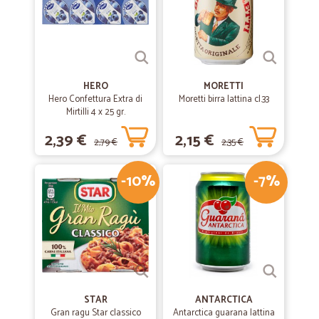
HERO
MORETTI
Hero Confettura Extra di
Moretti birra lattina cl.33
Mirtilli 4 x 25 gr.
2,39 €
2,15 €
2,79 €
2,35 €
-10%
-7%
STAR
ANTARCTICA
Gran ragu Star classico
Antarctica guarana lattina