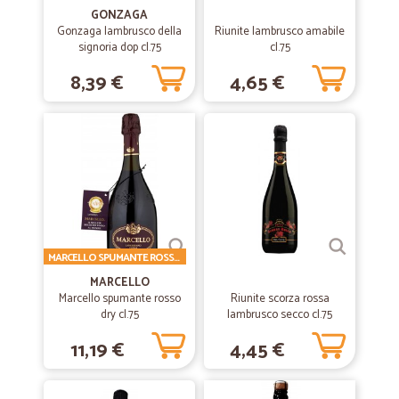
—
Anni F.
30/05/2020
GONZAGA
tutto va bene.
Gonzaga lambrusco della
Riunite lambrusco amabile
signoria dop cl.75
cl.75
tutto va bene.
8,39 €
4,65 €
—
Luigia B.
22/05/2020
Servizio rapido ed efficiente
Servizio rapido ed efficiente. Prodotti deperibili consegnati refrigerati
e sottovuoto. ottima qualità dei freschi.
—
Moreno A.
03/07/2019
MARCELLO SPUMANTE ROSSO DRY CL.75
Soddisfatto
MARCELLO
Soddisfatto
Marcello spumante rosso
Riunite scorza rossa
dry cl.75
lambrusco secco cl.75
11,19 €
4,45 €
—
Elisa M.
19/05/2019
Do il massimo