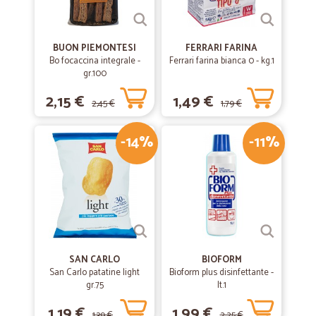
BUON PIEMONTESI
FERRARI FARINA
Bo focaccina integrale -
Ferrari farina bianca 0 - kg.1
gr.100
2,15 €
1,49 €
2,45 €
1,79 €
-14%
-11%
SAN CARLO
BIOFORM
San Carlo patatine light
Bioform plus disinfettante -
gr.75
lt.1
1,19 €
1,99 €
1,39 €
2,25 €