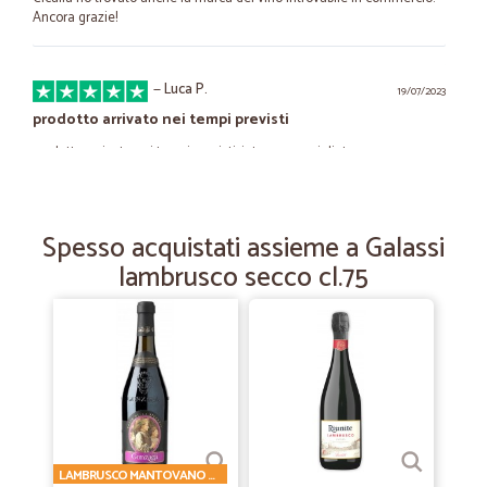
Ancora grazie!
—
Luca P.
19/07/2023
prodotto arrivato nei tempi previsti
prodotto arrivato nei tempi previsti. integro. consigliato
—
Alessandra R.
03/02/2022
Spesso acquistati assieme a Galassi
Sono soddisfatta bravi
lambrusco secco cl.75
Sono soddisfatta bravi
—
Stefano F.
28/03/2021
Ottimo rivenditore.
Consegne come previsto e merce ben protetta. Un ottimo acquisto.
LAMBRUSCO MANTOVANO DOP