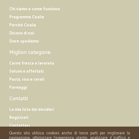
Chi siamo e come funziona
Programma Cicalia
Perché Cicalia
Dicono di noi
Dove spediamo
Migliori categorie
Carne fresca e lavorata
Salumi e affettati
Pasta, riso e cerali
Formaggi
Contatti
La mia lista dei desideri
Registrati
Contattaci
Questo sito utilizza cookies anche di terze parti per migliorare la
navigazione, ottimizzare l'esperienza utente, analizzare il traffico e