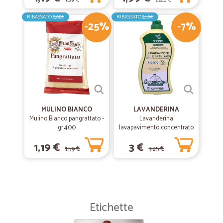
RIBASSATO
2,05€
RIBASSATO
3,49€
-25%
-7%
MULINO BIANCO
LAVANDERINA
Mulino Bianco pangrattato -
Lavanderina
gr.400
lavapavimento concentrato
fiorito bio lt.1
1,19 €
3 €
1,59 €
3,25 €
Etichette