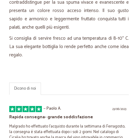
contraddistingue per la sua spuma vivace e evanescente e
presenta un colore rosso acceso intenso. Il suo gusto
sapido e armonico e leggermente fruttato conquista tutti i
palati, anche quelli più esigenti.
Si consiglia di servire fresco ad una temperatura di 8-10° C.
La sua elegante bottiglia lo rende perfetto anche come idea
regalo.
Dicono di noi
—
Paolo A.
23/08/2023
Rapida consegna- grande soddisfazione
Malgrado ho effettuato l'acquisto durante la settimana di Ferragosto,
la consegna é stata effettuata dopo i soli 2 giorni. Nel catalogo di
Cicalia ho trovato anche la marca del vino introvabile in commercio.