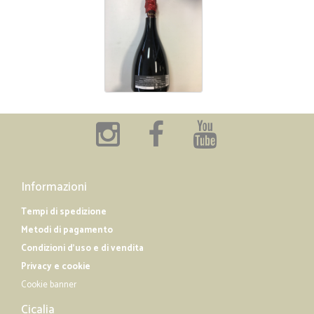
Informazioni
Tempi di spedizione
Metodi di pagamento
Condizioni d'uso e di vendita
Privacy e cookie
Cookie banner
Cicalia