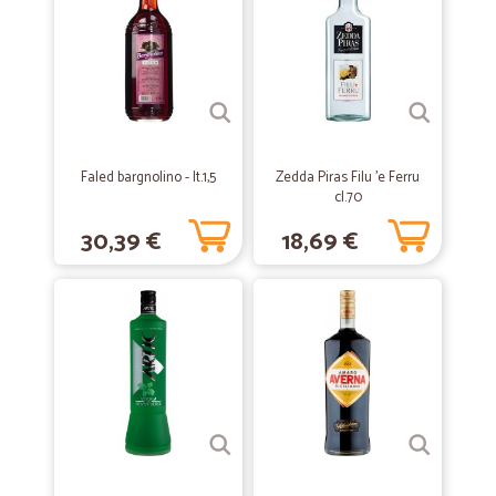
Mi sono trovata molto bene. Precisi e attenti lungo il viaggio del mio
pacco. Tutto ok.forse un pochino alto il prezzo della spedizione
—
Maurizio F.
30/06/2020
Ottimo
Ottimo soddisfatto
Faled bargnolino - lt.1,5
Zedda Piras Filu 'e Ferru
cl.70
30,39 €
18,69 €
—
Laura P.
27/12/2019
Affidabile
I prodotti richiestiwsono stati consegnati nei tempi previsti. Tutto ok
—
Francesco C.
03/08/2019
Continuate cosi
Consegna in tempo, pacco integro. Li raccomando.