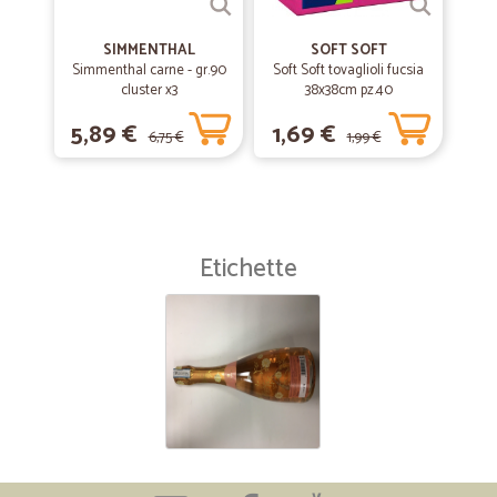
SIMMENTHAL
SOFT SOFT
Simmenthal carne - gr.90
Soft Soft tovaglioli fucsia
cluster x3
38x38cm pz.40
5,89 €
1,69 €
6,75 €
1,99 €
Etichette