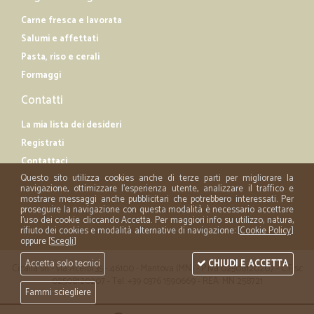
Carne fresca e lavorata
Salumi e affettati
Pasta, riso e cerali
Formaggi
Contatti
La mia lista dei desideri
Registrati
Contattaci
Questo sito utilizza cookies anche di terze parti per migliorare la
navigazione, ottimizzare l'esperienza utente, analizzare il traffico e
mostrare messaggi anche pubblicitari che potrebbero interessati. Per
proseguire la navigazione con questa modalità è necessario accettare
l'uso dei cookie cliccando Accetta. Per maggiori info su utilizzo, natura,
rifiuto dei cookies e modalità alternative di navigazione: [
Cookie Policy
]
oppure [
Scegli
]
Accetta solo tecnici
CHIUDI E ACCETTA
Cicalia srl - via Acerbi 35 - 46100 - Mantova (MN) - P.iva 02508120207 - C.Fisc
02508120207 - Tel. +39 0376 1590669 - REA: MN 258721
Fammi sciegliere