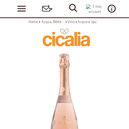
Home
Acqua, Bibite e Alcolici
Vino
Acquesi spumante rosato brut doc cl.75