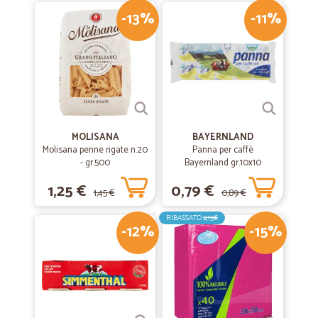
-13%
-11%
MOLISANA
BAYERNLAND
Molisana penne rigate n.20
Panna per caffè
- gr.500
Bayernland gr.10x10
1,25 €
0,79 €
1,45 €
0,89 €
RIBASSATO
2,15€
-12%
-15%