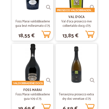
—
Silvia G.
05/12/2021
PROSECCO VALDOBBIADENE DOCG
Servizio molto buono
VAL D'OCA
Foss Marai valdobbiadene
Val d'oca prosecco rive
È la prima volta che usufruisco di Cicalia e il Servizio è molto buono.
guia brut millesimato cl.75
colbertaldo docg cl75
Merce imballata in modo accurato, non ho trovato nulla di rotto o
ammaccato. Ho ordinato anche frutta e verdura e devo dire di buona
18,55 €
13,85 €
qualità. Io abito in una zona disagiata e in certi momenti fa comodo
la consegna a domicilio.Non ho dato 5 stelle perché prezzi un pochino
alti, poche offerte e Non arriva in 48 h purtroppo nella mia
zona.Sicuramente da consigliare
—
Ciro D.
01/12/2021
Consegna veloce
Consegna veloce. Il prodotto (croccantini per gatto) conforme alle
attese.
VALDOBBIADENE DOCG
FOSS MARAI
Foss Marai valdobbiadene
Terravizina prosecco extra
guia 109 cl.75
—
Carmen P.
dry doc venetiae cl.75
26/01/2021
Consegna nei tempi previsti
19,69 €
6,59 €