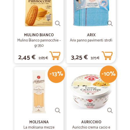
Scadenze delle merci deperibili non vicine alla data di acquisto.
MULINO BIANCO
ARIX
Mulino Bianco pannocchie -
Arix panno pavimenti strofi
gr.350
2,45 €
3,25 €
2,85 €
3,75 €
-13%
-10%
MOLISANA
AURICCHIO
La molisana mezze
Auricchio crema cacio e