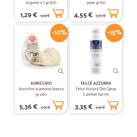
linguine n.7 gr.500
pepe gr.150
1,29 €
4,55 €
1,49 €
5,05 €
-10%
-15%
AURICCHIO
FELCE AZZURRA
Auricchio scamorza bianca
Felce Azzurra Deo Spray
gr.260
Comfort 150 ml.
5,36 €
3,35 €
5,95 €
3,95 €