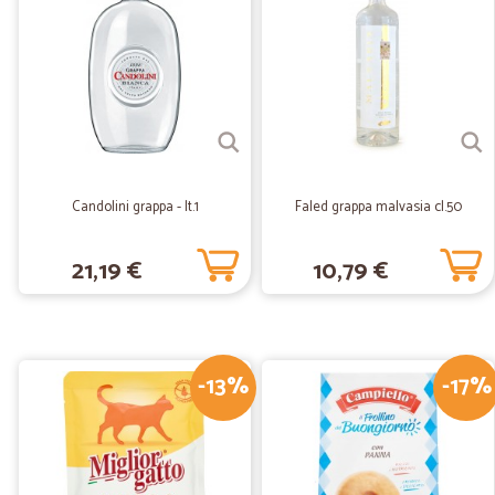
Candolini grappa - lt.1
Faled grappa malvasia cl.50
21,19 €
10,79 €
-13%
-17%