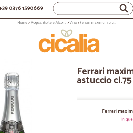
+39 0376 1590669
Home
Acqua, Bibite e Alcolici
Vino
Ferrari maximum brut DOC con astuccio cl.75
Ferrari maxi
astuccio cl.75
Ferrari maxi
In que