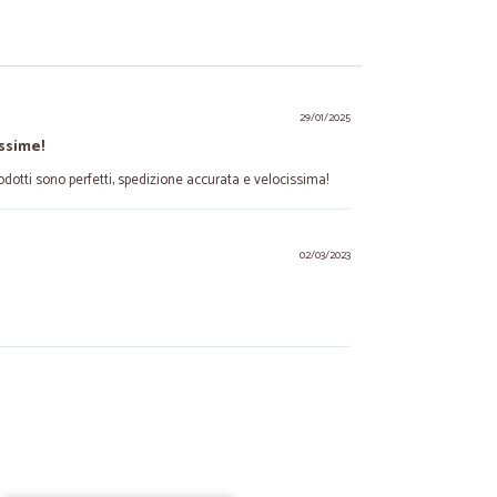
29/01/2025
ssime!
prodotti sono perfetti, spedizione accurata e velocissima!
02/03/2023
io B.
31/10/2021
ezzi interessanti, veloci e imballo serio, consigliato.