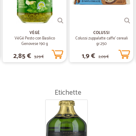
Velocissimi, precisi. Da fare conco
VÉGÉ
COLUSSI
VéGé Pesto con Basilico
Colussi zuppalatte caffe' cereali
Genovese 190 g
gr.250
2,85 €
1,9 €
3,29 €
2,09 €
Etichette