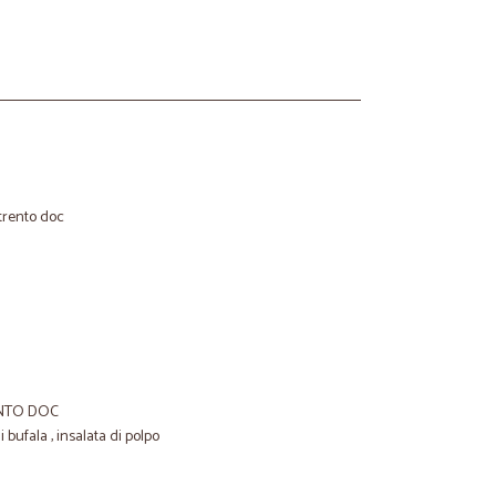
trento doc
ENTO DOC
bufala , insalata di polpo