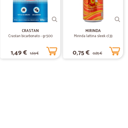
rrenza al servizio di amazon.
CRASTAN
MIRINDA
Crastan bicarbonato - gr.500
Mirinda lattina sleek cl.33
1,49 €
0,75 €
1,69 €
0,85 €