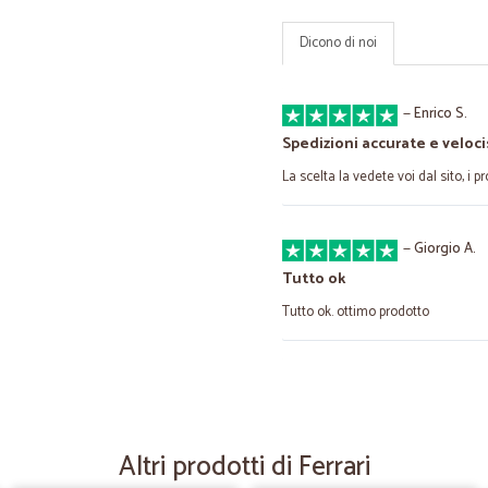
Dicono di noi
—
Enrico S.
Spedizioni accurate e veloci
La scelta la vedete voi dal sito, i 
—
Giorgio A.
Tutto ok
Tutto ok. ottimo prodotto
—
Tiziano mar
Ottimo
Buona offerta di prodotti con dei pr
Altri prodotti di Ferrari