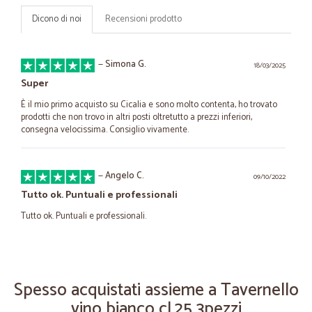
Dicono di noi
Recensioni prodotto
—
Simona G.
18/03/2025
Super
È il mio primo acquisto su Cicalia e sono molto contenta, ho trovato
prodotti che non trovo in altri posti oltretutto a prezzi inferiori,
consegna velocissima. Consiglio vivamente.
—
Angelo C.
09/10/2022
Tutto ok. Puntuali e professionali
Tutto ok. Puntuali e professionali.
—
Lorenzo R.
12/05/2022
Velocità di consegna eccezionale.
Spesso acquistati assieme a Tavernello
vino bianco cl.25 3pezzi
Velocità di consegna eccezionale.