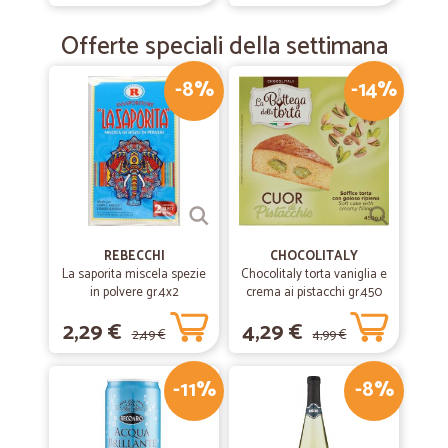
Come sempre....tutto perfetto!
Come sempre, Venditore eccellente...veloce e preciso,..prodotto
Offerte speciali della settimana
conforme alla descrizione. Consigliato!
-8%
-14%
REBECCHI
CHOCOLITALY
La saporita miscela spezie
Chocolitaly torta vaniglia e
in polvere gr.4x2
crema ai pistacchi gr.450
2,29 €
4,29 €
2,49 €
4,99 €
-11%
-8%