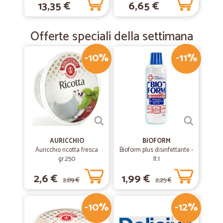
13,35 €
6,65 €
Offerte speciali della settimana
-10%
-11%
AURICCHIO
BIOFORM
Auricchio ricotta fresca
Bioform plus disinfettante -
gr.250
lt.1
2,6 €
1,99 €
2,89 €
2,25 €
-10%
-12%