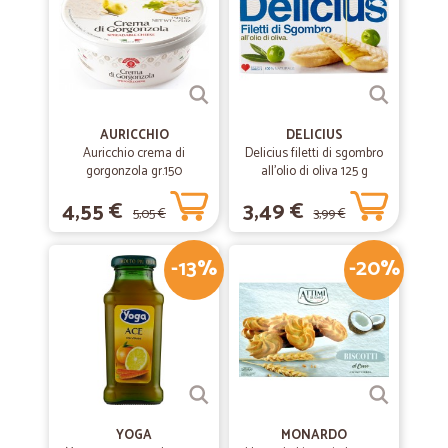
AURICCHIO
DELICIUS
Auricchio crema di
Delicius filetti di sgombro
gorgonzola gr.150
all'olio di oliva 125 g
4,55 €
3,49 €
5,05 €
3,99 €
-13%
-20%
YOGA
MONARDO