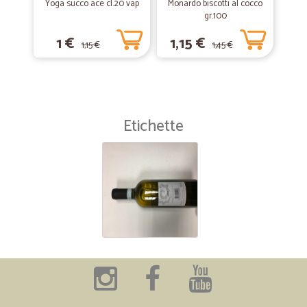
Yoga succo ace cl.20 vap
Monardo biscotti al cocco
gr.100
1 €
1,15 €
1,15 €
1,45 €
Etichette