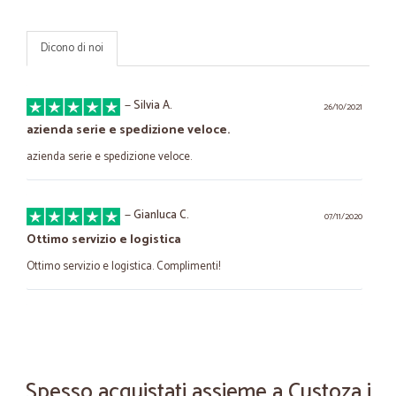
Dicono di noi
—
Silvia A.
26/10/2021
azienda serie e spedizione veloce.
azienda serie e spedizione veloce.
—
Gianluca C.
07/11/2020
Ottimo servizio e logistica
Ottimo servizio e logistica. Complimenti!
—
Franco N.
21/06/2020
Servizio impeccabile
Servizio impeccabile
Spesso acquistati assieme a Custoza i