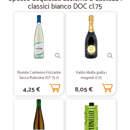
classici bianco DOC cl.75
—
Sara R.
27/04/2020
Consegna ultra rapida
Consegna ultra rapida, imballaggio perfetto!! Ottimo lavoro!!
—
Giliola T.
13/04/2020
Ottimo
Ottimo servizio
Riunite Canterino Frizzante
Valdo ribolla gialla i
Secco Rubicone IGT 75 cl
magredi cl.75
—
Nicoletta I.
31/03/2020
4,25 €
8,05 €
Ottimo servizio soprattutto in questo…
Ottimo servizio soprattutto in questo periodo complicato .
—
Paola C.
26/11/2019
Al momento non ho nulla da dire sul…