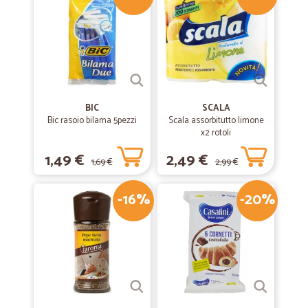
BIC
SCALA
Bic rasoio bilama 5pezzi
Scala assorbitutto limone
x2 rotoli
1,49 €
2,49 €
1,69 €
2,99 €
-16%
-20%