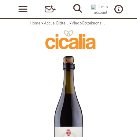
Home
Acqua, Bibite e Alcolici
Vino
Bottebuona lambrusco secco cl.75