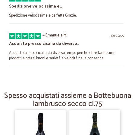
Spedizione velocissima e…
Spedizione velocissima e perfetta.Grazie.
—
Emanuela M.
31/05/2025
Acquisto presso cicalia da diverso…
Acquisto presso cicalia da diverso tempo perché offre tantissimi
prodotti a prezzi buoni e serietà e velocità nella consegna
—
Dino B.
24/03/2025
Tutto ok
Spesso acquistati assieme a Bottebuona
Tutto ok e spedizione veloce
lambrusco secco cl.75
—
Giovanna B.
01/12/2024
Quasar
Cercavo questo prodotto ma tanto è finalmente l ho trovato. Anche