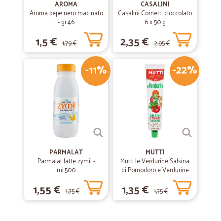
AROMA
CASALINI
Aroma pepe nero macinato
Casalini Cornetti cioccolato
- gr.46
6 x 50 g
1,5 €
2,35 €
1,79 €
2,95 €
-11%
-22%
PARMALAT
MUTTI
Parmalat latte zymil -
Mutti le Verdurine Salsina
ml.500
di Pomodoro e Verdurine
130 g
1,55 €
1,35 €
1,75 €
1,75 €