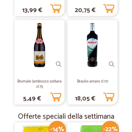
13,99 €
20,75 €
Brumale lambrusco sorbara
Braulio amaro cl.70
cl.75
5,49 €
18,05 €
Offerte speciali della settimana
-14%
-22%