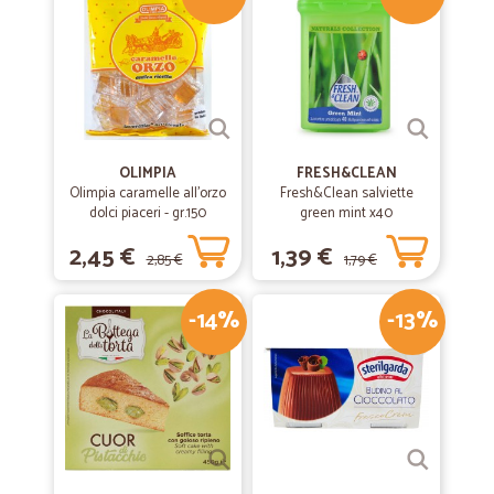
OLIMPIA
FRESH&CLEAN
Olimpia caramelle all'orzo
Fresh&Clean salviette
dolci piaceri - gr.150
green mint x40
2,45 €
1,39 €
2,85 €
1,79 €
-14%
-13%