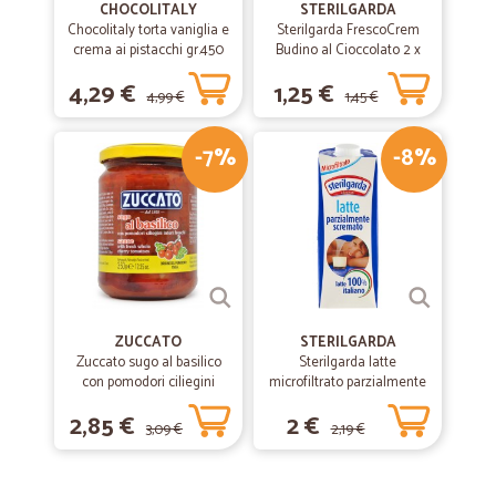
CHOCOLITALY
STERILGARDA
Chocolitaly torta vaniglia e
Sterilgarda FrescoCrem
crema ai pistacchi gr.450
Budino al Cioccolato 2 x
100 gr.
4,29 €
1,25 €
4,99 €
1,45 €
-7%
-8%
ZUCCATO
STERILGARDA
Zuccato sugo al basilico
Sterilgarda latte
con pomodori ciliegini
microfiltrato parzialmente
interi freschi gr.370
scremato lt.1
2,85 €
2 €
3,09 €
2,19 €