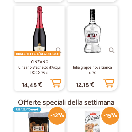
—
Noemi Z.
16/12/2019
Merce perfettamente integra.
Merce perfettamente integra. Tempi di consegna ottimali.
—
Patrizio S.
01/10/2019
puntuali e precisi
BRACCHETTO D'ACQUI DOCG
CINZANO
puntuali e precisi
Cinzano Brachetto d'Acqui
Julia grappa nova bianca
DOCG 75 cl.
cl.70
14,45 €
12,15 €
Offerte speciali della settimana
RIBASSATO
2,59€
-12%
-15%