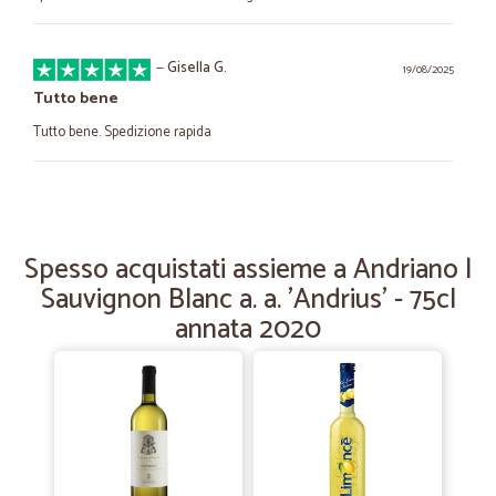
—
Gisella G.
19/08/2025
Tutto bene
Tutto bene. Spedizione rapida
—
Paolo V.
07/07/2025
Estrema cortesia e invio rspido
Spesso acquistati assieme a Andriano |
Estrema cortesia e invio rspido
Sauvignon Blanc a. a. 'Andrius' - 75cl
annata 2020
—
Nadia B.
07/11/2024
Preciso e puntuale.
Preciso e puntuale.
—
Roberto B.
11/06/2024