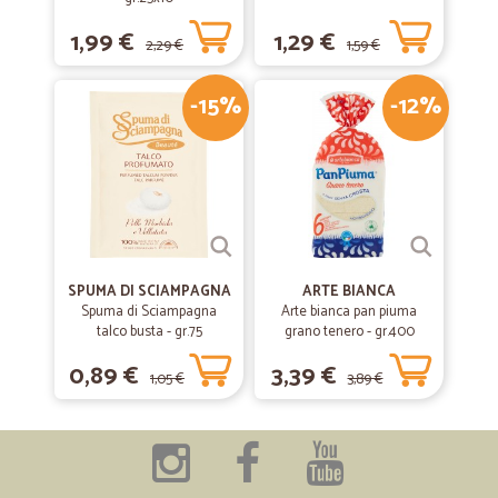
1,99 €
1,29 €
2,29 €
1,59 €
-15%
-12%
SPUMA DI SCIAMPAGNA
ARTE BIANCA
Spuma di Sciampagna
Arte bianca pan piuma
talco busta - gr.75
grano tenero - gr.400
0,89 €
3,39 €
1,05 €
3,89 €