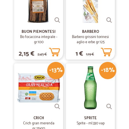
BUON PIEMONTESI
BARBERO
Bo focaccina integrale -
Barbero grissini torinesi
gr.100
aglio e erbe gr.125
2,15 €
1 €
2,45 €
1,19 €
-13%
-18%
CRICH
SPRITE
Crich gran merenda
Sprite - ml.330 vap
gr.25x10