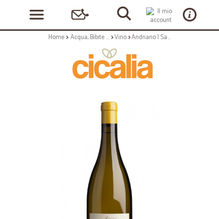
Home
Acqua, Bibite e Alcolici
Vino
Andriano | Sauvignon Blanc a. a. 'Andrius' - 75cl annata 2020