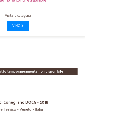
sto momento non è disponibile
Visita la categoria
VINO
otto temporaneamente non disponibile
i di Conegliano DOCG
-
2015
e Treviso - Veneto - Italia