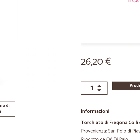
In que
26,20 €
Prod
no di
Informazioni
i
Torchiato di Fregona Coll
Provenienza: San Polo di Piav
Prodotto da Ca' Di Rajo