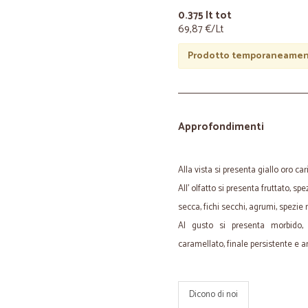
0.375 lt tot
69,87 €/Lt
Prodotto temporaneament
Approfondimenti
Alla vista si presenta giallo oro car
All' olfatto si presenta fruttato, sp
secca, fichi secchi, agrumi, spezie 
Al gusto si presenta morbido, v
caramellato, finale persistente e 
Dicono di noi