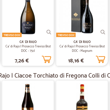
Consegna abbastanza veloce. Nes
—
Filippo R.
semplice veloce convenien
TREVISO DOC
TREVISO DOC
semplice veloce conveniente
CA' DI RAJO
CA' DI RAJO
Ca' di Rajo | Prosecco Treviso Brut
Ca' di Rajo | Prosecco Treviso Brut
DOC - 75cl
DOC - Magnum
—
Lina D.
7,26 €
18,16 €
servizio buono
servizio buono
Rajo | Ciacoe Torchiato di Fregona Colli d
—
Maria rosari
Il servizio è ottimo
Il servizio è ottimo. La spedizione 
ampli la varietà dei prodotti offerti.