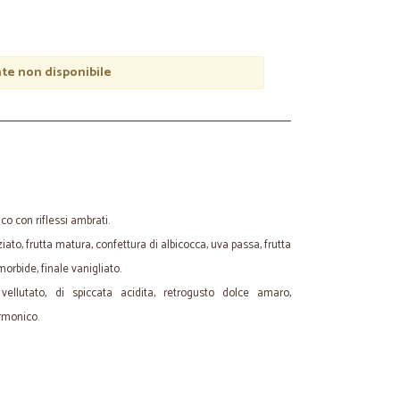
e non disponibile
ico con riflessi ambrati.
eziato, frutta matura, confettura di albicocca, uva passa, frutta
morbide, finale vanigliato.
ellutato, di spiccata acidita, retrogusto dolce amaro,
armonico.