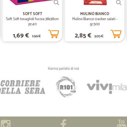
SOFT SOFT
MULINO BIANCO
Soft Soft tovaglioli fucsia 38x38cm
Mulino Bianco cracker salati -
pz.40
gr.500
1,69 €
2,85 €
1,99 €
3,05 €
Hanno parlato di noi