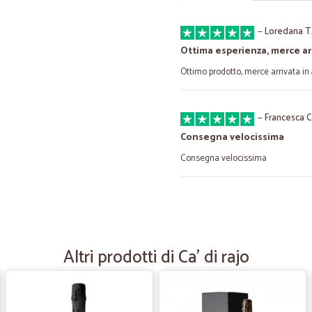
—
Loredana T
Ottima esperienza, merce ar
Ottimo prodotto, merce arrivata in 
—
Francesca C
Consegna velocissima
Consegna velocissima
—
Elisabetta M
AFFIDABILI E PUNTUALI
AFFIDABILI E PUNTUALI
Altri prodotti di Ca' di rajo
—
Adriana M.
Consegna abbastanza veloc