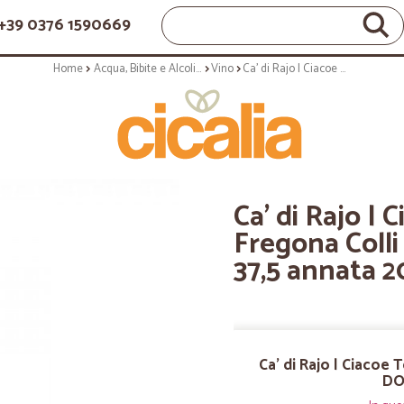
+39 0376 1590669
Home
Acqua, Bibite e Alcolici
Vino
Ca' di Rajo | Ciacoe Torchiato di Fregona Colli di Conegliano DOCG - 37,5 annata 2015
Ca' di Rajo | 
Fregona Colli
37,5 annata 2
Ca' di Rajo | Ciacoe 
DOC