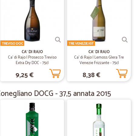
sun problema.
24/09/2020
te
TREVISO DOC
TRE VENEZIE IGT
CA' DI RAJO
CA' DI RAJO
Ca' di Rajo | Prosecco Treviso
Ca' di Rajo | Lemoss Glera Tre
Extra Dry DOC - 75cl
Venezie Frizzante - 75cl
06/07/2020
9,25 €
8,38 €
i Conegliano DOCG - 37,5 annata 2015
a C.
07/07/2020
è rapida. L'imballaggio è accurato. Spero che l'azienda
 Sito molto affidabile. Grazie.