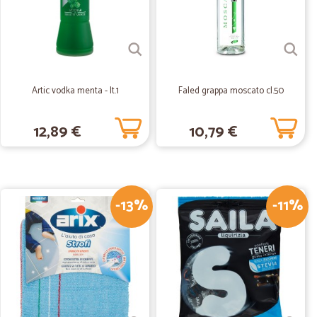
ge S.
17/06/2020
?
Artic vodka menta - lt.1
Faled grappa moscato cl.50
.
29/01/2020
12,89 €
10,79 €
bene, tutto arriva in perfette condizioni e il sito è comodo
-13%
-11%
.
05/05/2019
ta, prodotti freschi. Vasta scelta e di tutte le marche.