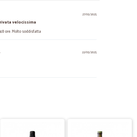
.
27/05/2025
rivata velocissima
48 ore. Molto soddisfatta
.
22/05/2025
.
24/01/2024
17/10/2021
e