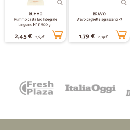
RUMMO
BRAVO
Rummo pasta Bio Integrale
Bravo pagliette sgrassanti x7
Linguine N° 13 500 gr.
2,45 €
1,79 €
2,65 €
2,09 €