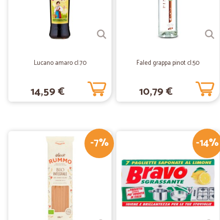
Lucano amaro cl.70
Faled grappa pinot cl.50
14,59 €
10,79 €
-7%
-14%