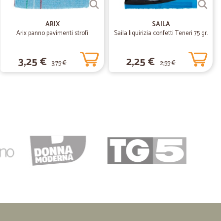
ARIX
SAILA
Arix panno pavimenti strofi
Saila liquirizia confetti Teneri 75 gr.
3,25 €
2,25 €
3,75 €
2,55 €