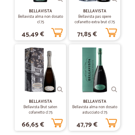
—
Giuliana T.
25/10/2020
BELLAVISTA
BELLAVISTA
ottima esperienza
Bellavista alma non dosato
Bellavista pas opere
cl.75
cofanetto extra brut cl.75
ottima esperienza. acquisto da un po e mi trovo bene
45,49 €
71,85 €
—
Lorena C.
12/10/2020
Adeguato alle mie esigenze.
Adeguato alle mie esigenze.
—
Silvia M.
12/06/2020
Soddisfatta
Mi trovo benissimo con il vostro shopping on line prodotti buoni, prezzi
BELLAVISTA
BELLAVISTA
nella norma.
Bellavista Brut saten
Bellavista alma non dosato
cofanetto cl.75
astucciato cl.75
66,65 €
47,79 €
—
Franco B.
12/04/2020
Molto comodo e veloce