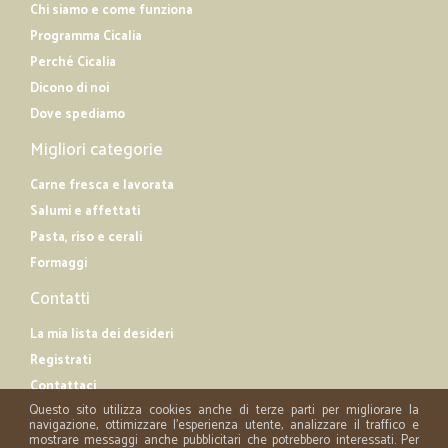
Chi siamo e come funziona
Programma Cicalia
Perché Cicalia
Dicono di noi
Dove spediamo
Migliori categorie
Carne fresca e lavorata
Salumi e affettati
Pasta, riso e cerali
Formaggi
Contatti
La mia lista dei desideri
Registrati
Contattaci
Questo sito utilizza cookies anche di terze parti per migliorare la
navigazione, ottimizzare l'esperienza utente, analizzare il traffico e
mostrare messaggi anche pubblicitari che potrebbero interessati. Per