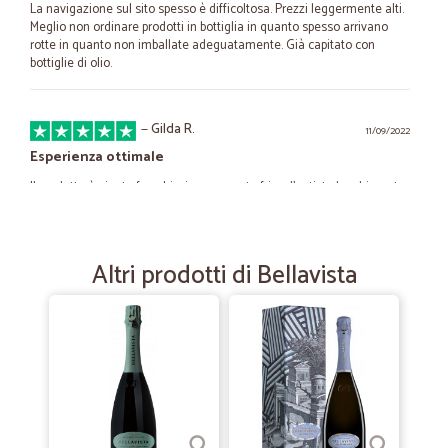
La navigazione sul sito spesso è difficoltosa. Prezzi leggermente alti.
Meglio non ordinare prodotti in bottiglia in quanto spesso arrivano
rotte in quanto non imballate adeguatamente. Già capitato con
bottiglie di olio.
—
Gilda R.
11/09/2022
Esperienza ottimale
Il prodotto è giunto freschissimo con auto frigo; l’autista ha chiamato
per assincerarsi che ci fosse qualcuno a ritirare la merce.Il tutto è
stato impeccabile !!!
Altri prodotti di Bellavista
—
Rossana L.
21/03/2021
Cicalia consegna rapidamente quanto…
Cicalia consegna rapidamente quanto ordinato. È affidabile perché
rispetta i tempi di consegna indicati. Lo consiglio a tutti quelli che
hanno l'urgenza di aiutare famiglie che si trovano in paesi con pochi
negozi.