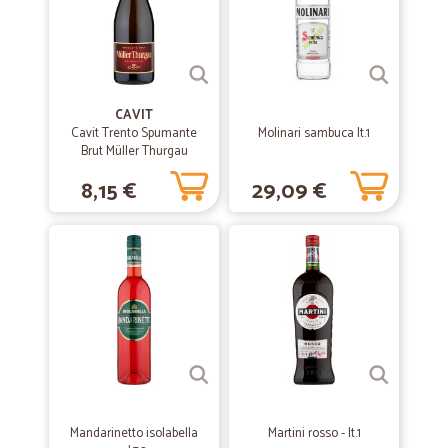
Ottimo.Lo consiglio.
CAVIT
Cavit Trento Spumante
Molinari sambuca lt.1
Brut Müller Thurgau
Dolomiti IGT 75 cl.
8,15 €
29,09 €
Mandarinetto isolabella
Martini rosso - lt.1