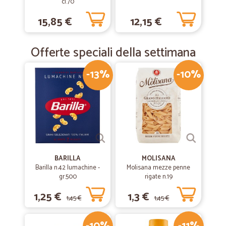
cl.70
15,85 €
12,15 €
Offerte speciali della settimana
-13%
-10%
BARILLA
MOLISANA
Barilla n.42 lumachine -
Molisana mezze penne
gr.500
rigate n.19
1,25 €
1,3 €
1,45 €
1,45 €