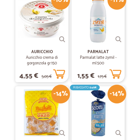
-10%
-11%
AURICCHIO
PARMALAT
Auricchio crema di
Parmalat latte zymil -
gorgonzola gr.150
ml.500
4,55 €
1,55 €
5,05 €
1,75 €
RIBASSATO
2,45€
-14%
-14%