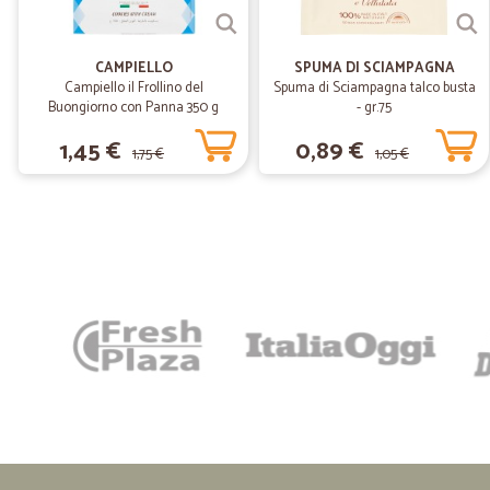
CAMPIELLO
SPUMA DI SCIAMPAGNA
Campiello il Frollino del
Spuma di Sciampagna talco busta
Buongiorno con Panna 350 g
- gr.75
1,45 €
0,89 €
1,75 €
1,05 €