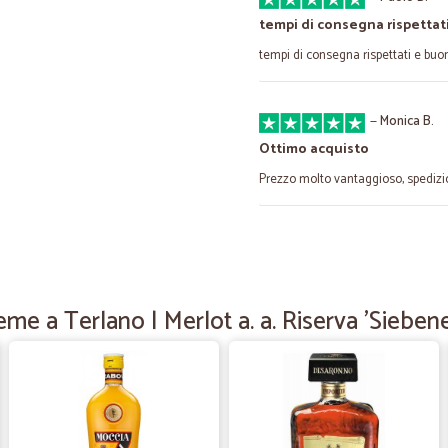
tempi di consegna rispettat
tempi di consegna rispettati e buo
—
Monica B.
Ottimo acquisto
Prezzo molto vantaggioso, spedizi
—
Donatella Z
Servizio eccellente
Ordinare su Cicalia è stato semplic
eme a Terlano | Merlot a. a. Riserva 'Siebene
all'arrivo del pacco da manuale. S
molto ben imballati. Sicuramente r
—
Claudia C.
Tutto perfetto