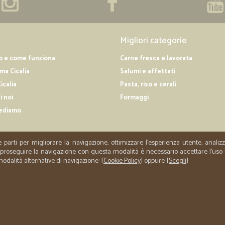
Migliori categorie
o e come funziona
Carne fresca e lavorata
a Cicalia
Salumi e affettati
icalia
Pasta, riso e cerali
i noi
Formaggi
ediamo
e parti per migliorare la navigazione, ottimizzare l'esperienza utente, anali
er proseguire la navigazione con questa modalità è necessario accettare l'uso
 modalità alternative di navigazione: [
Cookie Policy
] oppure [
Scegli
]