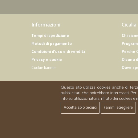
Informazioni
Cicalia
Tempi di spedizione
Chi siam
Metodi di pagamento
Programm
Condizioni d'uso e di vendita
Perché C
Privacy e cookie
Dicono d
Cookie banner
Dove sp
Questo sito utilizza cookies anche di terz
pubblicitari che potrebbero interessati. P
info su utilizzo, natura, rifiuto dei cookies e
Accetta solo tecnici
Fammi sciegliere