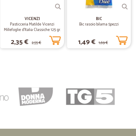
 P.
VICENZI
BIC
18/06/2020
Pasticceria Matilde Vicenzi
Bic rasoio bilama 5pezzi
Millefoglie d'Italia Classiche 125 gr.
2,35 €
1,49 €
2,55 €
1,69 €
co C.
18/09/2019
sto…
fatto, ottimi i prodotti, prezzo concorrenziali e veloce la
a fare acquisti...lo consiglio
12/07/2019