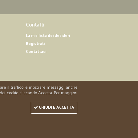
Contatti
La mia lista dei desideri
Registrati
Contattaci
zzare il traffico e mostrare messaggi anche
 dei cookie cliccando Accetta. Per maggiori
CHIUDI E ACCETTA