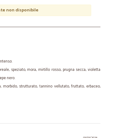
e non disponibile
intenso.
loreale, speziato, mora, mirtillo rosso, prugna secca, violetta
pepe nero.
 morbido, strutturato, tannino vellutato, fruttato, erbaceo,
03/03/2026