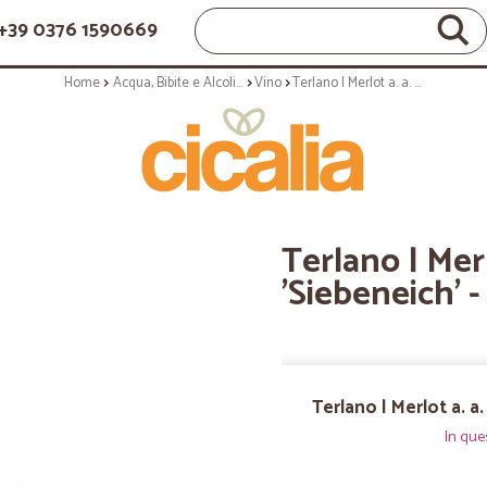
+39 0376 1590669
Home
Acqua, Bibite e Alcolici
Vino
Terlano | Merlot a. a. Riserva 'Siebeneich' - 75cl annata 2019
Terlano | Merl
'Siebeneich' 
Terlano | Merlot a. a
In que