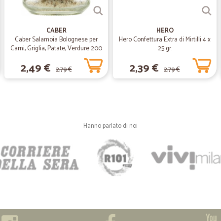
—
Cicli prezan
CABER
HERO
Caber Salamoia Bolognese per
Hero Confettura Extra di Mirtilli 4 x
fornitura precisa e rapida
Carni, Griglia, Patate, Verdure 200
25 gr.
gr.
fornitura precisa e rapida
2,49 €
2,39 €
2,79 €
2,79 €
—
Giandomeni
Come prima volta sono rima
Come prima volta sono rimasto sodis
Hanno parlato di noi
spedizione. Credo proprio di tornare 
—
Helena B.
Ottimo
Puntuale . Lo consiglio