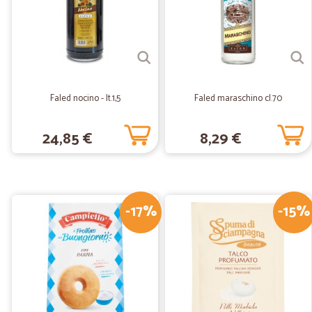
Faled nocino - lt.1,5
Faled maraschino cl.70
24,85 €
8,29 €
-17%
-15%