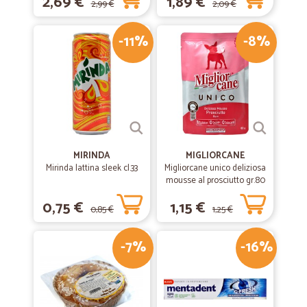
2,69 €
1,89 €
2,99 €
2,09 €
-11%
-8%
MIRINDA
MIGLIORCANE
Mirinda lattina sleek cl.33
Migliorcane unico deliziosa
mousse al prosciutto gr.80
0,75 €
1,15 €
0,85 €
1,25 €
-7%
-16%