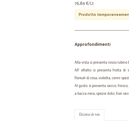
76,89 €/Lt
Prodotto temporaneament
Approfondimenti
Alla vista si presenta rosso rubino b
All' olfatto si presenta frutta di s
floreali di rosa, violetta, cenni sp
Al gusto si presenta secco, fresco, d
a bacca nera, spezie dolci, fiori se
Dicono di noi