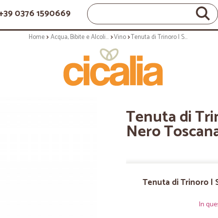
+39 0376 1590669
Home
Acqua, Bibite e Alcolici
Vino
Tenuta di Trinoro | Sancaba Pinot Nero Toscana IGT - 75cl annata 2017
Tenuta di Tri
Nero Toscana 
Tenuta di Trinoro |
In que