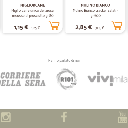
Ottimo supermercato
MIGLIORCANE
MULINO BIANCO
Migliorcane unico deliziosa
Mulino Bianco cracker salati -
Ottimo supermercato, tanti bei prodo
mousse al prosciutto gr.80
gr.500
1,15 €
2,85 €
1,25 €
3,05 €
Hanno parlato di noi