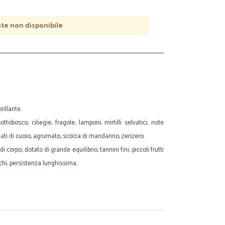
e non disponibile
rillante.
ottobosco, ciliegie, fragole, lamponi, mirtilli selvatici, note
eziati di cuoio, agrumato, scorza di mandarino, zenzero.
i corpo, dotato di grande equilibrio, tannini fini, piccoli frutti
cchi, persistenza lunghissima.