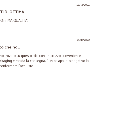
20/12/2024
TI DI OTTIMA…
 OTTIMA QUALITA'
26/11/2022
co che ho…
ho trovato su questo sito con un prezzo conveniente,
ckaging e rapida la consegna, l' unico appunto negativo la
onfermare l'acquisto.
03/10/2021
confermo le buone impressioni avute con il primo ordine.
ordine in 2 giorni! Farò anche il quinto!
16/08/2020