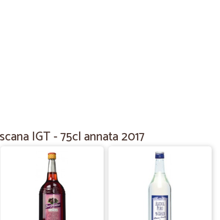
30/07/2020
ROVATO PRODOTTI OTTIMI.PECCATO IL CORRIERE,CHE
TODITO,MI MERAVIGLIO DELLA DITTA BARTOLINI,O
scana IGT - 75cl annata 2017
21/04/2020
30/10/2019
ne come previsto, prodotti integri e freschi!