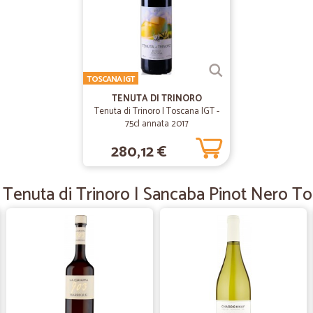
Bravissimi...
Bravissimi...
TOSCANA IGT
—
Umberto G.
TENUTA DI TRINORO
TUTTO OK
Tenuta di Trinoro | Toscana IGT -
TUTTO OK PER I PRODOTTI.HO T
75cl annata 2017
SUONA E LASCIA IL PACCO INCUS
280,12 €
MEGLIO IL CORRIERE...
 Tenuta di Trinoro | Sancaba Pinot Nero To
—
Luigi D.
ottimo servizio
ottimo servizio
—
Elisa P.
Servizio efficiente, spedizio