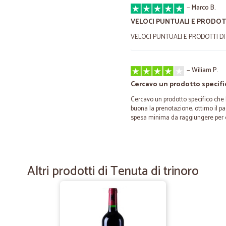
—
Marco B.
VELOCI PUNTUALI E PRODOT
VELOCI PUNTUALI E PRODOTTI DI
—
Wiliam P.
Cercavo un prodotto specifi
Cercavo un prodotto specifico che 
buona la prenotazione, ottimo il pa
spesa minima da raggiungere per c
—
Andrea P.
Cicalia tutto perfetto!
Altri prodotti di Tenuta di trinoro
Quarto ordine fatto con Cicalia e 
Tutto ben imballato e ho ricevuto l'
—
Alberto L.