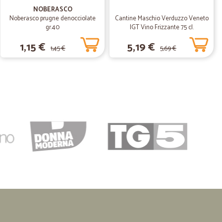
NOBERASCO
Noberasco prugne denocciolate
Cantine Maschio Verduzzo Veneto
tti,spedizioni veloci,consigliato a tutti
gr.40
IGT Vino Frizzante 75 cl.
1,15 €
5,19 €
1,45 €
5,69 €