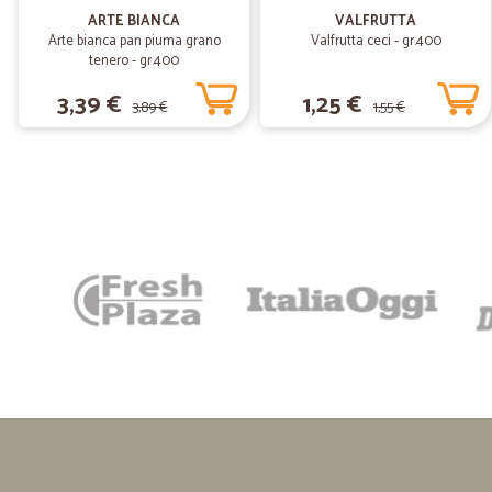
ARTE BIANCA
VALFRUTTA
Arte bianca pan piuma grano
Valfrutta ceci - gr.400
tenero - gr.400
3,39 €
1,25 €
3,89 €
1,55 €