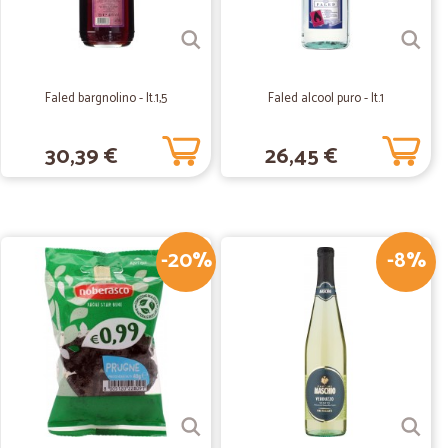
ù che efficiente, sono stata contattata per la consegna
i sarebbero stati consegnati i pacchi (in base alla zona
ntegri e ben conservati. Non ho dovuto buttare nulla, le
ol integri, gli yogurt tutti interi, ecc...in futuro non
calia, anche se (unica pecca) le spese di spedizione sono
Faled bargnolino - lt.1,5
Faled alcool puro - lt.1
e la spesa è grande, € 2,90 per la spedizione non mi
30,39 €
26,45 €
11/09/2019
ci, complimenti
-20%
-8%
16/05/2019
nte servizio e ottimi prodotti
04/12/2018