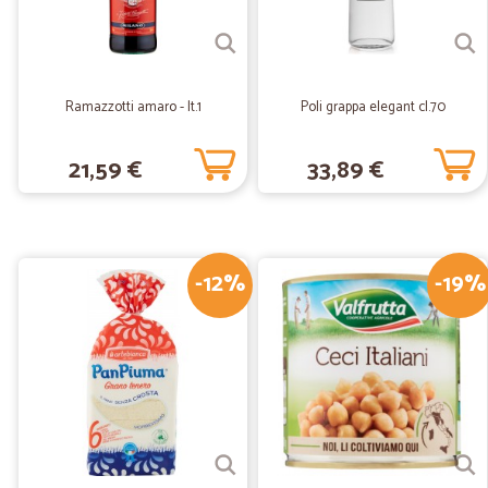
Ramazzotti amaro - lt.1
Poli grappa elegant cl.70
21,59 €
33,89 €
-12%
-19%