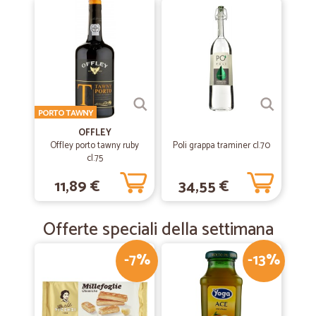
ottimo prezzo tempi di consegna davvero veloci
—
Massimo M.
08/03/2019
stinchi di maiale precotti eccelente
stinchi di maiale precotti eccelente
PORTO TAWNY
OFFLEY
Offley porto tawny ruby
Poli grappa traminer cl.70
—
Marilena M.
04/12/2018
cl.75
Azienda seria.
11,89 €
34,55 €
Azienda seria. Purtroppo i prezzi sono un po' cari.
Offerte speciali della settimana
-7%
-13%