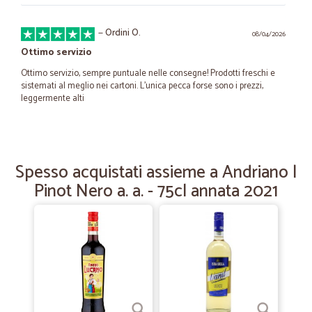
—
Ordini O.
08/04/2026
Ottimo servizio
Ottimo servizio, sempre puntuale nelle consegne! Prodotti freschi e
sistemati al meglio nei cartoni. L'unica pecca forse sono i prezzi,
leggermente alti
—
Aniello Z.
07/06/2023
perfetta organizzazione
Spesso acquistati assieme a Andriano |
Pinot Nero a. a. - 75cl annata 2021
perfetta organizzazione
—
Franco S.
26/12/2020
Sono contento e ringrazio Cicalia …
Sono contento e ringrazio Cicalia per il servizio veloce fino a casa e la
roba buona e a buon prezzo !!!! Ancora Grazie Cicalia Sgheri Franco !!!!