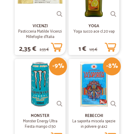
VICENZI
YOGA
Pasticceria Matilde Vicenzi
Yoga succo ace cl.20 vap
Millefoglie d'Italia
Classiche 125 gr.
2,35 €
1 €
2,55 €
1,15 €
-9%
-8%
MONSTER
REBECCHI
Monster Energy Ultra
La saporita miscela spezie
Fiesta mango cl.50
in polvere gr.4x2