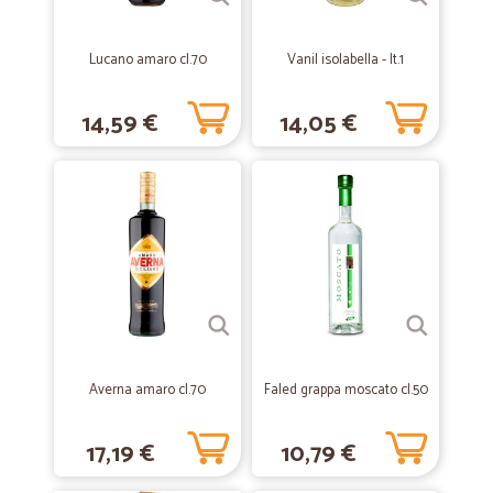
—
Walter S.
29/07/2020
Spedizione veloce con imballaggio…
Lucano amaro cl.70
Vanil isolabella - lt.1
Spedizione veloce con imballaggio perfetto,
14,59 €
14,05 €
—
Oscar S.
14/07/2020
Consegna rapida e precisa.
Consegna rapida e precisa.
—
Emanuela T.
14/06/2020
Tutto perfetto...il personale…
Tutto perfetto...il personale professionale gentile ed efficiente.
Esperienza da rifare ancora.
Averna amaro cl.70
Faled grappa moscato cl.50
17,19 €
10,79 €
—
Luca M.
03/06/2019
ottimo prezzo tempi di consegna davvero…