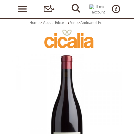
Home
Acqua, Bibite e Alcolici
Vino
Andriano | Pinot Nero a. a. - 75cl annata 2021