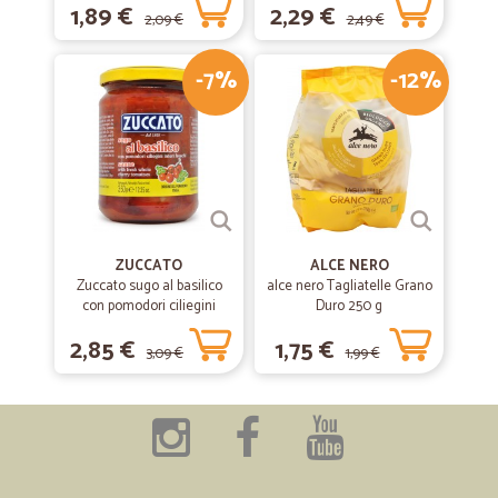
1,89 €
2,29 €
2,09 €
2,49 €
-7%
-12%
ZUCCATO
ALCE NERO
Zuccato sugo al basilico
alce nero Tagliatelle Grano
con pomodori ciliegini
Duro 250 g
interi freschi gr.370
2,85 €
1,75 €
3,09 €
1,99 €