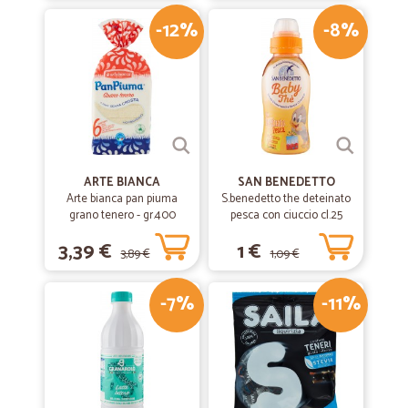
-12%
-8%
€
ARTE BIANCA
SAN BENEDETTO
Arte bianca pan piuma
S.benedetto the deteinato
grano tenero - gr.400
pesca con ciuccio cl.25
3,39 €
1 €
3,89 €
1,09 €
-7%
-11%