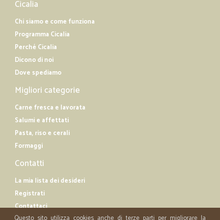
Cicalia
Chi siamo e come funziona
Programma Cicalia
Perché Cicalia
Dicono di noi
Dove spediamo
Migliori categorie
Carne fresca e lavorata
Salumi e affettati
Pasta, riso e cerali
Formaggi
Contatti
La mia lista dei desideri
Registrati
Contattaci
Questo sito utilizza cookies anche di terze parti per migliorare la