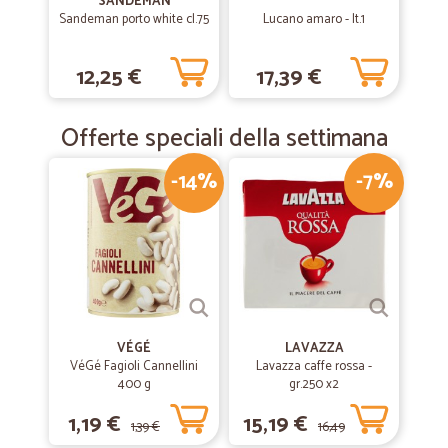
SANDEMAN
Sandeman porto white cl.75
Lucano amaro - lt.1
Ottimo in tutto
12,25 €
17,39 €
—
Angelo C.
14/07/2019
Completamente soddisfatto
Offerte speciali della settimana
Completamente soddisfatto, Grazie
-14%
-7%
VÉGÉ
LAVAZZA
VéGé Fagioli Cannellini
Lavazza caffe rossa -
400 g
gr.250 x2
1,19 €
15,19 €
1,39 €
16,49