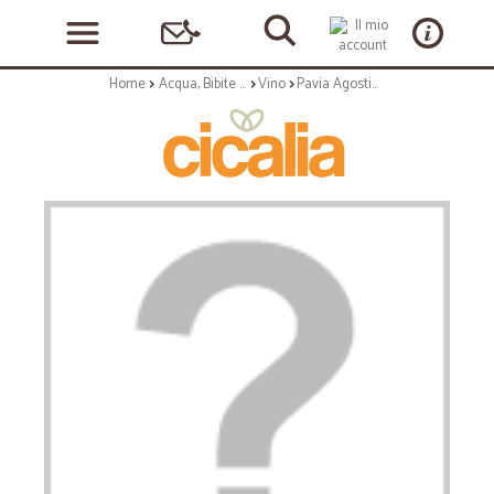
Home
Acqua, Bibite e Alcolici
Vino
Pavia Agostino | Barbera Asti 'La Marescialla' - 75cl annata 2018