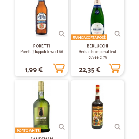
—
Anna S.
21/06/2020
eccezionale esperienza
eccezionale esperienza
FRANCIACORTA ROSÈ
PORETTI
—
Fabio C.
BERLUCCHI
02/04/2020
Poretti 3 luppoli birra cl.66
Berlucchi imperial brut
ottimi e precisi.anche i corrieri…
cuvee cl.75
ottimi e precisi. Anche i corrieri rispettano le normative anti covid con
1,99 €
22,35 €
guanti mask e distanze
—
Raffaele M.
03/09/2019
Precisi e affidabili consegne come da…
Precisi e affidabili consegne come da ordine
—
Anna lisa N.
28/08/2019
PORTO WHITE
Ottimo in tutto