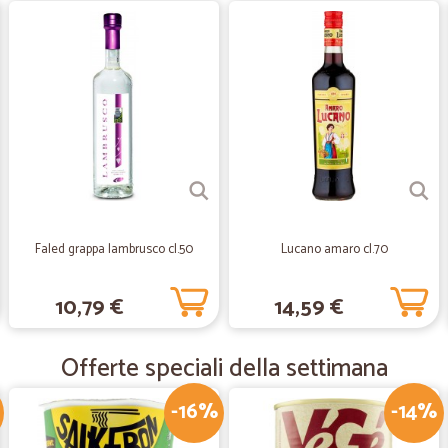
—
Renzo C.
Pacchi arrivati in maniera i
Pacchi arrivati in maniera impeccabi
—
Daniela E.
Sono stata soddisfatta
Sono stata soddisfatta. C'è una gra
Faled grappa lambrusco cl.50
Lucano amaro cl.70
cercavo.La spedizione è stata abba
10,79 €
14,59 €
—
Ivana P.
Offerte speciali della settimana
Arrivato presto con corriere
Arrivato presto con corriere molto 
-16%
-14%