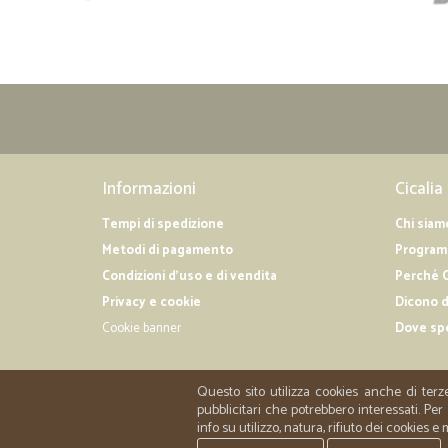
Informazioni
Cicalia
Tempi di spedizione
Chi siam
Metodi di pagamento
Programm
Condizioni d'uso e di vendita
Perché C
Privacy e cookie
Dicono d
Cookie banner
Dove sp
Questo sito utilizza cookies anche di terz
pubblicitari che potrebbero interessati. P
info su utilizzo, natura, rifiuto dei cookies e