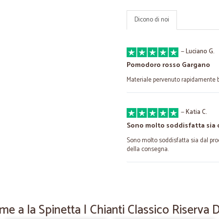
Dicono di noi
—
Luciano G.
Pomodoro rosso Gargano
Materiale pervenuto rapidamente 
—
Katia C.
Sono molto soddisfatta sia 
Sono molto soddisfatta sia dal pro
della consegna.
—
Luca P.
Servizio buono,
me a la Spinetta | Chianti Classico Riserva
Servizio buono, i tempi non sono vel
la spesa come se si andasse fisic