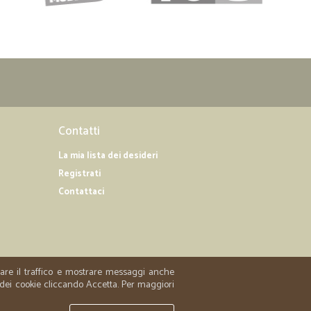
e la consegna al piano.
Contatti
La mia lista dei desideri
Registrati
Contattaci
zzare il traffico e mostrare messaggi anche
 dei cookie cliccando Accetta. Per maggiori