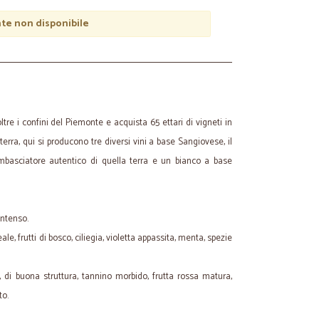
e non disponibile
tre i confini del Piemonte e acquista 65 ettari di vigneti in
erra, qui si producono tre diversi vini a base Sangiovese, il
mbasciatore autentico di quella terra e un bianco a base
intenso.
reale, frutti di bosco, ciliegia, violetta appassita, menta, spezie
, di buona struttura, tannino morbido, frutta rossa matura,
to.