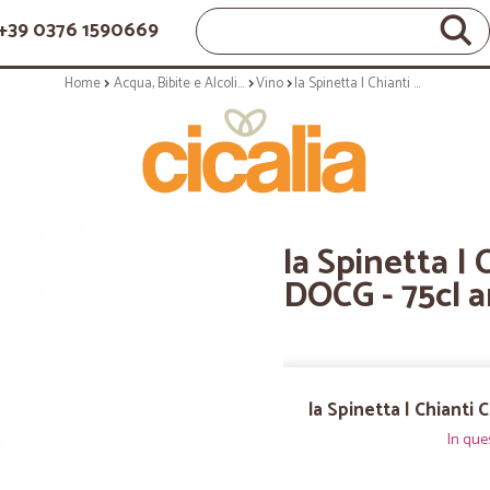
+39 0376 1590669
Home
Acqua, Bibite e Alcolici
Vino
la Spinetta | Chianti Classico Riserva DOCG - 75cl annata 2018
la Spinetta | 
DOCG - 75cl 
la Spinetta | Chianti
In que