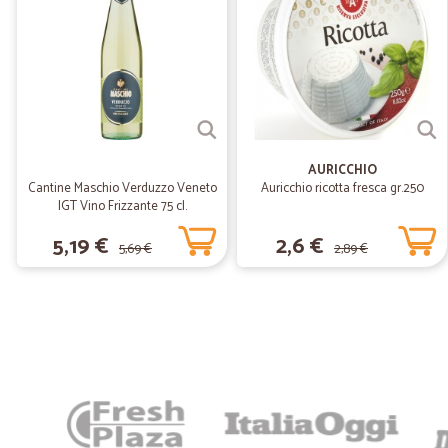
AURICCHIO
Cantine Maschio Verduzzo Veneto
Auricchio ricotta fresca gr.250
IGT Vino Frizzante 75 cl.
5,19 €
2,6 €
5,69 €
2,89 €