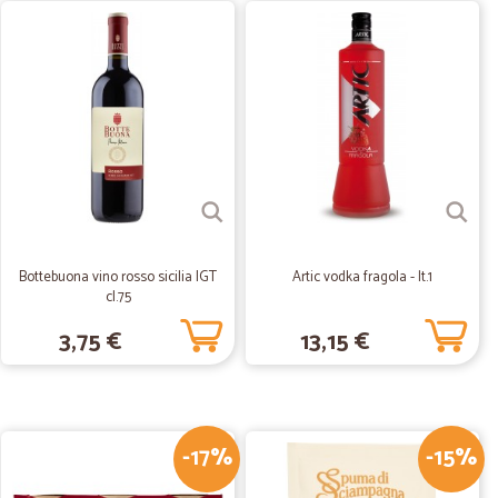
16/07/2020
mpeccabile…
le ottimo il trasporto tutto perfetto
24/05/2020
nde varietà di prodotti e ho trovato subito quello che
Bottebuona vino rosso sicilia IGT
Artic vodka fragola - lt.1
stanza veloce.Condiglio Cicalia!
cl.75
3,75 €
13,15 €
12/02/2020
 molto…
gentile
-17%
-15%