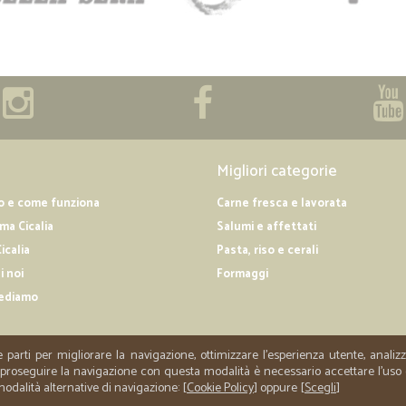
Ottimo servizio. Peccato far pagar
Migliori categorie
o e come funziona
Carne fresca e lavorata
a Cicalia
Salumi e affettati
icalia
Pasta, riso e cerali
i noi
Formaggi
ediamo
e parti per migliorare la navigazione, ottimizzare l'esperienza utente, anali
er proseguire la navigazione con questa modalità è necessario accettare l'uso
 modalità alternative di navigazione: [
Cookie Policy
] oppure [
Scegli
]