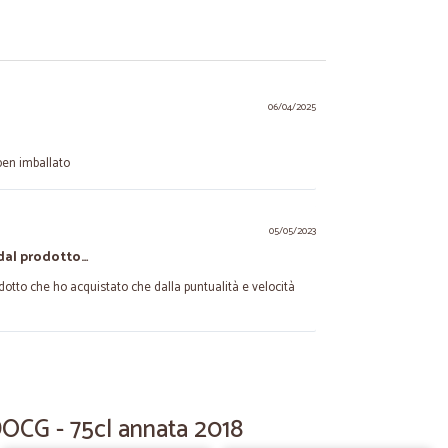
06/04/2025
ben imballato
05/05/2023
dal prodotto…
dotto che ho acquistato che dalla puntualità e velocità
23/10/2020
 DOCG - 75cl annata 2018
ocissimi per chi abita in periferia. Consente però di fare
amente al supermercato con prezzi competitivi.