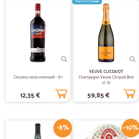
RIBASSATO
71,85€
VEUVE CLICQUOT
Cinzano rosso vermouth - lt.1
Champagne Veuve Clicquot Brut
cl. 75
12,35 €
59,85 €
-8%
-10%