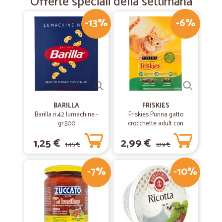
Offerte speciali della settimana
-13%
-6%
BARILLA
FRISKIES
Barilla n.42 lumachine -
Friskies Purina gatto
gr.500
crocchette adult con
coniglio, pollo e verdure
1,25 €
2,99 €
scatola gr.400
1,45 €
3,19 €
-7%
-10%