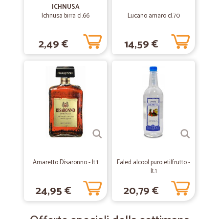
ICHNUSA
—
Darka P.
Ichnusa birra cl.66
Lucano amaro cl.70
19/09/2019
Prodotto buono consegna precisa.
2,49 €
14,59 €
Prodotto buono consegna precisa.
—
Francesco R.
17/06/2019
Tempismo perfetto!
Tempismo perfetto!
—
Paolo P.
17/04/2019
e infatti la consiglio
Amaretto Disaronno - lt.1
Faled alcool puro etilfrutto -
e infatti la consiglio: i prezzi per alcuni articoli, non per tutti però, sono
lt.1
davvero ottimi e la consegna è precisa e rapidissima
24,95 €
20,79 €