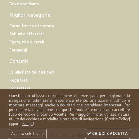
Dove spediamo
Migliori categorie
Carne fresca e lavorata
Salumi e affettati
Pasta, riso e cerali
Formaggi
Contatti
La mia lista dei desideri
Registrati
Contattaci
Questo sito utilizza cookies anche di terze parti per migliorare la
navigazione, ottimizzare l'esperienza utente, analizzare il traffico e
mostrare messaggi anche pubblicitari che potrebbero interessati. Per
proseguire la navigazione con questa modalità è necessario accettare
l'uso dei cookie cliccando Accetta. Per maggiori info su utilizzo, natura,
rifiuto dei cookies e modalità alternative di navigazione: [
Cookie Policy
]
oppure [
Scegli
]
Accetta solo tecnici
CHIUDI E ACCETTA
Cicalia srl - via Acerbi 35 - 46100 - Mantova (MN) - P.iva 02508120207 - C.Fisc