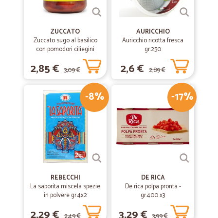
ZUCCATO
AURICCHIO
Zuccato sugo al basilico
Auricchio ricotta fresca
con pomodori ciliegini
gr.250
interi freschi gr.370
2,85 €
2,6 €
3,09 €
2,89 €
-8%
-17%
REBECCHI
DE RICA
La saporita miscela spezie
De rica polpa pronta -
in polvere gr.4x2
gr.400 x3
2,29 €
3,29 €
2,49 €
3,99 €