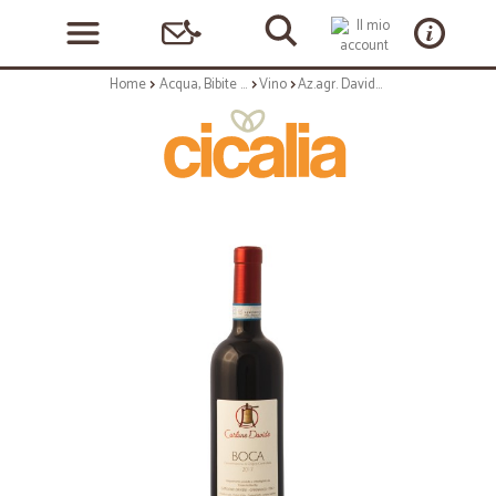
Home
Acqua, Bibite e Alcolici
Vino
Az.agr. Davide Carlone | Boca 'Adele' DOC - 75cl annata 2017