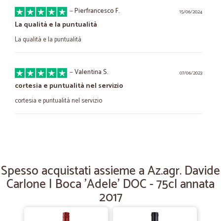
—
Pierfrancesco F.
15/06/2024
La qualità e la puntualità
La qualità e la puntualità
—
Valentina S.
07/06/2023
cortesia e puntualità nel servizio
cortesia e puntualità nel servizio
—
Adela C.
07/12/2021
Eccellente
Eccellente..
Spesso acquistati assieme a Az.agr. Davide
Carlone | Boca 'Adele' DOC - 75cl annata
2017
—
Francesca G.
29/06/2021
Servizio accurato