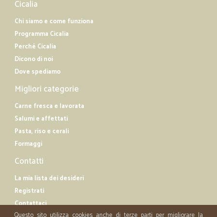
Cicalia
Chi siamo e come funziona
Programma Cicalia
Perché Cicalia
Dicono di noi
Dove spediamo
Migliori categorie
Carne fresca e lavorata
Salumi e affettati
Pasta, riso e cerali
Formaggi
Contatti
La mia lista dei desideri
Registrati
Contattaci
Questo sito utilizza cookies anche di terze parti per migliorare la