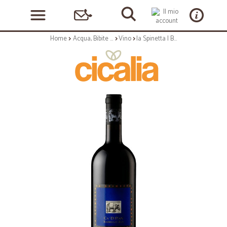
Home
Acqua, Bibite e Alcolici
Vino
la Spinetta | Barbera Asti 'Ca' di Pian' - 75cl annata 2019