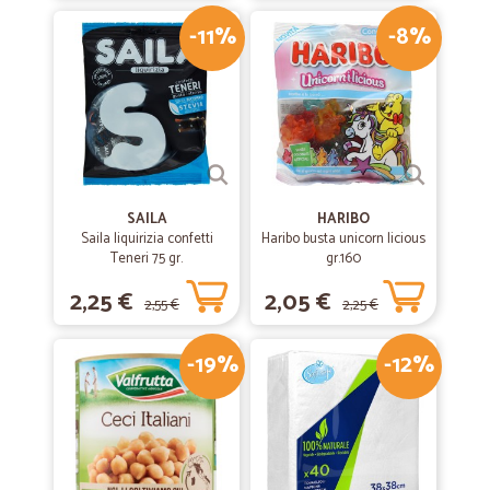
-11%
-8%
SAILA
HARIBO
Saila liquirizia confetti
Haribo busta unicorn licious
Teneri 75 gr.
gr.160
2,25 €
2,05 €
2,55 €
2,25 €
-19%
-12%