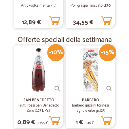
Artic vodka menta - lt.1
Poli grappa moscato cl.70
—
Pasquale G.
13/01/2020
Economico
12,89 €
34,55 €
Economico, veloce e preciso
Offerte speciali della settimana
-10%
-15%
SAN BENEDETTO
BARBERO
Frutti rossi San Benedetto
Barbero grissini torinesi
Zero 0,75 L PET
aglio e erbe gr.125
0,89 €
1 €
0,99 €
1,19 €