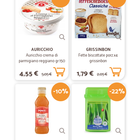
Semplice intuitivo e consegna veloce
Semplice intuitivo e consegna veloce
AURICCHIO
GRISSINBON
Auricchio crema di
Fette biscottate porz.x4
parmigiano reggiano gr.150
grissinbon
4,55 €
1,79 €
5,05 €
2,05 €
-10%
-22%