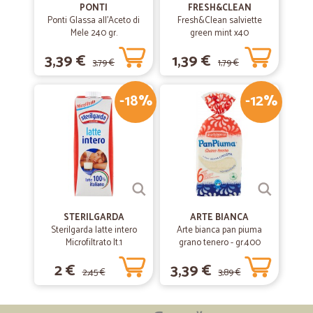
PONTI
FRESH&CLEAN
Ponti Glassa all'Aceto di
Fresh&Clean salviette
Mele 240 gr.
green mint x40
3,39 €
1,39 €
3,79 €
1,79 €
-18%
-12%
STERILGARDA
ARTE BIANCA
Sterilgarda latte intero
Arte bianca pan piuma
Microfiltrato lt.1
grano tenero - gr.400
2 €
3,39 €
2,45 €
3,89 €