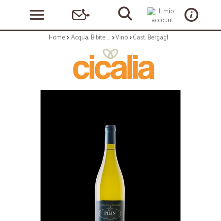
Home
Acqua, Bibite e Alcolici
Vino
Cast. Bergaglio | Gavi di Rovereto 'Pilin' Barrique - 75cl annata 2014