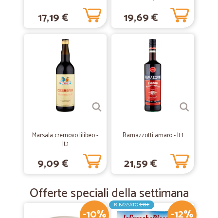
17,19 €
19,69 €
—
Enrico B.
18/06/2020
Uso cicalia da un paio d'anni e mi…
Uso cicalia da un paio d'anni e mi trovo benissimo
—
Patrizia F.
31/01/2020
Consegna rapida
Consegna rapida, materiale (non deperibile) in ottimo stato.
Marsala cremovo lilibeo -
Ramazzotti amaro - lt.1
lt.1
—
Giuseppe C.
07/11/2019
Orzo al ginseng
9,09 €
21,59 €
Servizio rapidissimo . Prodotto veramente ok... Consigliatissimo...
Offerte speciali della settimana
—
Federico D.
RIBASSATO
2,19€
08/08/2019
-10%
-12%