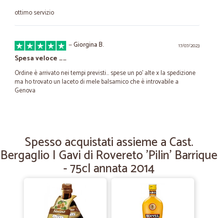
ottimo servizio
—
Giorgina B.
17/07/2023
Spesa veloce ……
Ordine è arrivato nei tempi previsti… spese un po’ alte x la spedizione
ma ho trovato un laceto di mele balsamico che è introvabile a
Genova
—
Mirella D.
03/12/2021
Rapidità nella consegna....
Spesso acquistati assieme a Cast.
Bergaglio | Gavi di Rovereto 'Pilin' Barrique
Rapidità nella consegna..... Peccato che le confezioni contenute nel
pacco fossero tutte rovinate.
- 75cl annata 2014
—
Roberto B.
28/04/2021
Prodotti buoni e di qualità, imballaggio curato e
logistica puntuale.