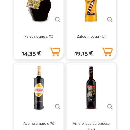
Prodotti buoni e di qualità, ampia scelta personalizzata rispetto alla
grande distribuzione. Particolari i formaggi ma anche le bevande
meno note come quelle di produzione francese, e le italiane meno
note. L'imballaggio è sempre fatto con cura e non ho mai avuto
consegne con bottiglie rotte o altri danni. La catena del freddo è
rispettata e puntuale. Un unico spunto di miglioramento: ora che si
Faled nocino cl.70
Zabov moccia - lt.1
lavora un po' da casa ed un po' in presenza, quando non ci sono
prodotti da frigorifero, sarebbe utile poter programmare esattamente
il giorno della consegna.
14,35 €
19,15 €
—
Alessandro S.
18/04/2021
Buon rapporto qualità prezzo e ottimo…
Buon rapporto qualità prezzo e ottimo servizio di consegna.
—
Raffaele M.
07/07/2020
Precisi sulle ordinazioni massima…
Precisi sulle ordinazioni massima serietà nell'assistenza , consegne
Averna amaro cl.70
Amaro rabarbaro zucca
perfette.
cl.70