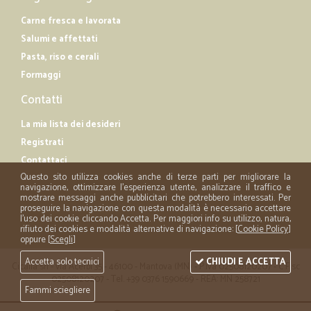
Carne fresca e lavorata
Salumi e affettati
Pasta, riso e cerali
Formaggi
Contatti
La mia lista dei desideri
Registrati
Contattaci
Questo sito utilizza cookies anche di terze parti per migliorare la
navigazione, ottimizzare l'esperienza utente, analizzare il traffico e
mostrare messaggi anche pubblicitari che potrebbero interessati. Per
proseguire la navigazione con questa modalità è necessario accettare
l'uso dei cookie cliccando Accetta. Per maggiori info su utilizzo, natura,
rifiuto dei cookies e modalità alternative di navigazione: [
Cookie Policy
]
oppure [
Scegli
]
Accetta solo tecnici
CHIUDI E ACCETTA
Cicalia srl - via Acerbi 35 - 46100 - Mantova (MN) - P.iva 02508120207 - C.Fisc
02508120207 - Tel. +39 0376 1590669 - REA: MN 258721
Fammi sciegliere