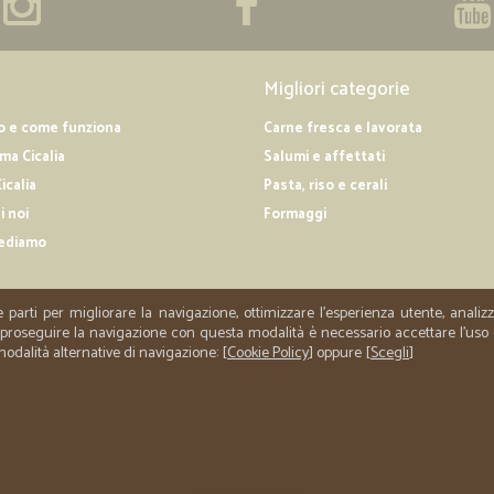
Migliori categorie
o e come funziona
Carne fresca e lavorata
a Cicalia
Salumi e affettati
icalia
Pasta, riso e cerali
i noi
Formaggi
ediamo
e parti per migliorare la navigazione, ottimizzare l'esperienza utente, anali
er proseguire la navigazione con questa modalità è necessario accettare l'uso
 modalità alternative di navigazione: [
Cookie Policy
] oppure [
Scegli
]