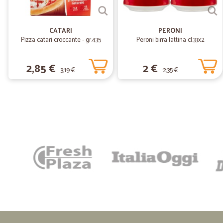
CATARI
PERONI
Pizza catari croccante - gr.435
Peroni birra lattina cl.33x2
2,85 €
2 €
3,19 €
2,35 €