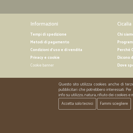
Informazioni
Cicalia
Tempi di spedizione
Chi siam
Metodi di pagamento
Programm
Condizioni d'uso e di vendita
Perché C
Privacy e cookie
Dicono d
Cookie banner
Dove sp
Questo sito utilizza cookies anche di terz
pubblicitari che potrebbero interessati. P
info su utilizzo, natura, rifiuto dei cookies e
Accetta solo tecnici
Fammi sciegliere