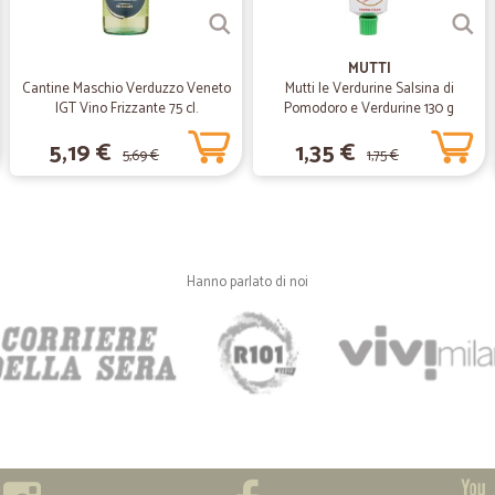
nel sito ho trovato prodotti non fac
Buoni prodotti a prezzi più che one
MUTTI
delle 4 è che il pacco mi è arrivato
Cantine Maschio Verduzzo Veneto
Mutti le Verdurine Salsina di
IGT Vino Frizzante 75 cl.
Pomodoro e Verdurine 130 g
—
Paolo F.
5,19 €
1,35 €
5,69 €
1,75 €
Quasi tutto ok
Quasi tutto ok
—
Angelo B.
Hanno parlato di noi
Buono
Buono, ben confezionato e prodotti d