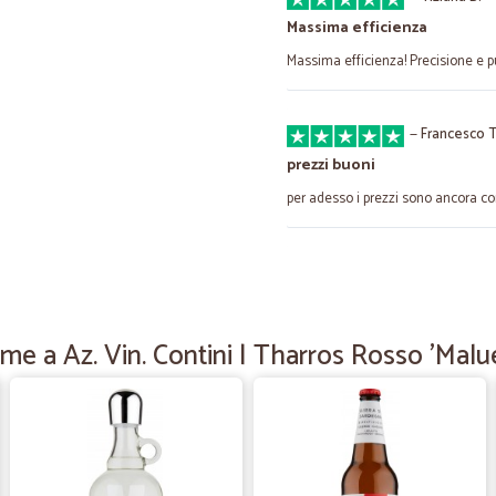
Massima efficienza
Massima efficienza! Precisione e p
—
Francesco T
prezzi buoni
per adesso i prezzi sono ancora co
—
Alessandro 
professionali e puntuali...v
professionali e puntuali...veramente
me a Az. Vin. Contini | Tharros Rosso 'Malu
—
Danilo L.
IL SUPERMERCATO IN CASA M
SERVIZIO ECCELLENTE COME I PR