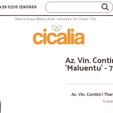
+39 0376 1590669
Home
Acqua, Bibite e Alcolici
Vino
Az. Vin. Contini | Tharros Rosso 'Maluentu' - 75cl annata 2018
Az. Vin. Cont
'Maluentu' - 
Az. Vin. Contini | Th
In que