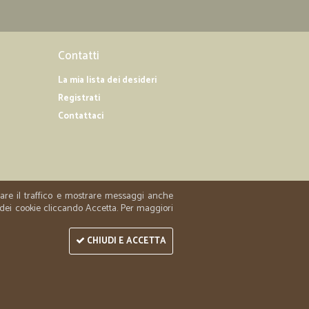
Contatti
La mia lista dei desideri
Registrati
Contattaci
zzare il traffico e mostrare messaggi anche
 dei cookie cliccando Accetta. Per maggiori
CHIUDI E ACCETTA