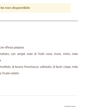
e non disponibile
on riflessi porpora.
 fruttato, con ampie note di frutti rossi, more, mirto, note
a.
 morbido, di buona freschezza, vellutato, di buon corpo, note
, finale iodato.
15/06/2025