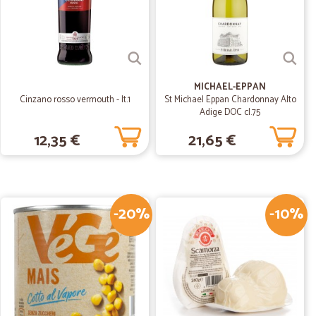
24/10/2020
n ottime condizioni
MICHAEL-EPPAN
Cinzano rosso vermouth - lt.1
St Michael Eppan Chardonnay Alto
Adige DOC cl.75
20/06/2020
12,35 €
21,65 €
-20%
18/02/2020
-10%
onsegna
a
11/09/2019