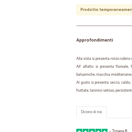
Prodotto temporaneament
Approfondimenti
Alla vista si presenta rosso rubino c
All' olfatto si presenta floreale,
balsamiche, macchia mediterrane
Al gusto si presenta secco, caldo,
fruttate, tannino setoso, persistente
Dicono di noi
—
Tiziana B.