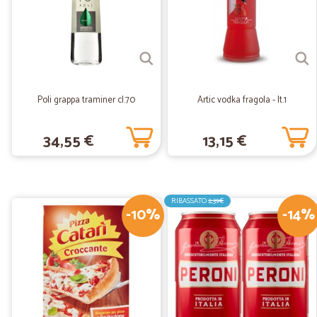
Poli grappa traminer cl.70
Artic vodka fragola - lt.1
34,55 €
13,15 €
RIBASSATO
2,39€
-10%
-14%