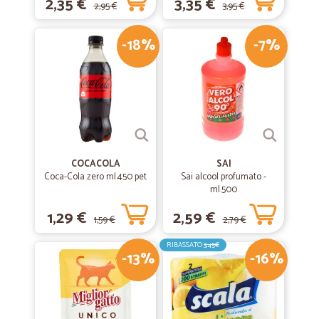
2,35 €
3,35 €
2,95 €
3,95 €
-18%
-7%
COCACOLA
SAI
Coca-Cola zero ml.450 pet
Sai alcool profumato -
ml.500
1,29 €
2,59 €
1,59 €
2,79 €
RIBASSATO
3,45€
-13%
-16%