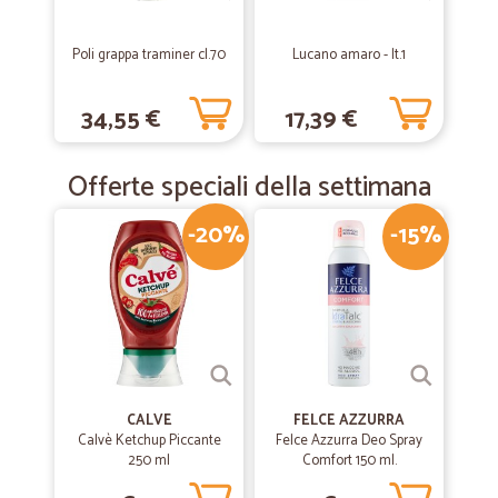
Rapidità di spedizione. Ottima qualità e conservazione del prodotto,
attenzione al confezionamento.
Poli grappa traminer cl.70
Lucano amaro - lt.1
34,55 €
17,39 €
Offerte speciali della settimana
-20%
-15%
CALVE
FELCE AZZURRA
Calvè Ketchup Piccante
Felce Azzurra Deo Spray
250 ml
Comfort 150 ml.