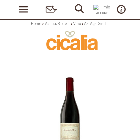
Home
Acqua, Bibite e Alcolici
Vino
Az. Agr. Gini | Pinot Nero Veneto 'Campo Alle More' - biologico - IGT - 75cl annata 2016