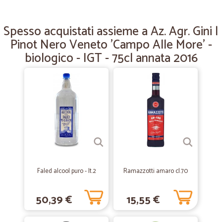
—
Patrizia G.
17/05/2021
Puntualità
Spesso acquistati assieme a Az. Agr. Gini |
Puntualità, merce ottima e raggiungono proprio tutti i luoghi
Pinot Nero Veneto 'Campo Alle More' -
biologico - IGT - 75cl annata 2016
—
Spartaco L.
25/03/2021
Tutto bene
Tutto bene. Tempi rispettati e confezionamento del pacco fatto bene.
—
Daniela Q.
16/10/2020
OTTIMO SERVIZIO
OTTIMO SERVIZIO
Faled alcool puro - lt.2
Ramazzotti amaro cl.70
—
Vincenzo N.
07/06/2020
50,39 €
15,55 €
Togliere spese spedizione già…
Togliere spese spedizione già guadagnate sulla merce