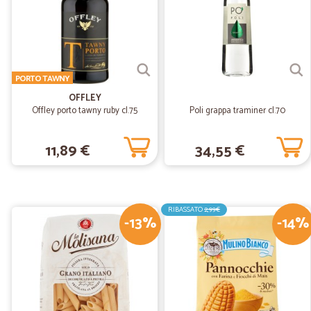
PORTO TAWNY
OFFLEY
Offley porto tawny ruby cl.75
Poli grappa traminer cl.70
11,89 €
34,55 €
RIBASSATO
2,99€
-13%
-14%