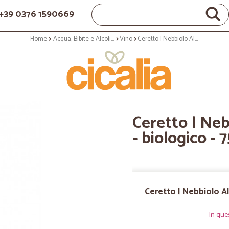
+39 0376 1590669
Home
Acqua, Bibite e Alcolici
Vino
Ceretto | Nebbiolo Alba 'Bernardina - biologico - 75cl annata 2019
Ceretto | Neb
- biologico - 
Ceretto | Nebbiolo Al
In que