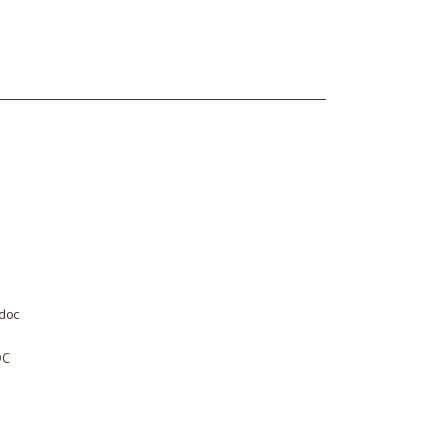
 doc
OC