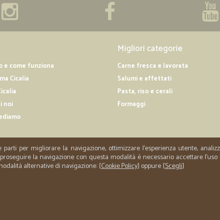
Migliori categorie
o e come funziona
Carne fresca e lavorata
a Cicalia
Salumi e affettati
icalia
Pasta, riso e cerali
i noi
Formaggi
ediamo
e parti per migliorare la navigazione, ottimizzare l'esperienza utente, anali
er proseguire la navigazione con questa modalità è necessario accettare l'uso
 modalità alternative di navigazione: [
Cookie Policy
] oppure [
Scegli
]