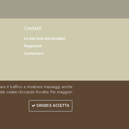
Contatti
La mia lista dei desideri
Registrati
Contattaci
zzare il traffico e mostrare messaggi anche
 dei cookie cliccando Accetta. Per maggiori
CHIUDI E ACCETTA