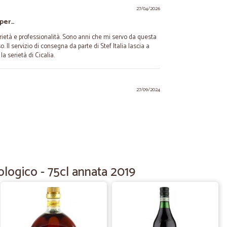
27/04/2026
 per…
erietà e professionalità. Sono anni che mi servo da questa
Il servizio di consegna da parte di Stef Italia lascia a
 serietà di Cicalia.
27/09/2024
17/09/2024
ologico - 75cl annata 2019
 consegna ottimi.
C.
24/06/2024