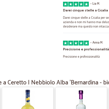
—
Lia M.
Darei cinque stelle a Cicalia
Darei cinque stelle a Cicalia per s
azienda e non mi hanno mai deluso. 
desiderare ma questo non intacca la
—
Anna M.
Precisione e professionalità
Precisione e professionalità
—
Claudio R.
Ultimo acquisto perfetto
 a Ceretto | Nebbiolo Alba 'Bernardina - bi
Ultimo acquisto perfetto. Tempi di
—
Alessandro 