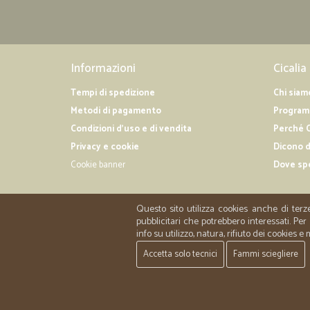
Informazioni
Cicalia
Tempi di spedizione
Chi siam
Metodi di pagamento
Programm
Condizioni d'uso e di vendita
Perché C
Privacy e cookie
Dicono d
Cookie banner
Dove sp
Questo sito utilizza cookies anche di terz
pubblicitari che potrebbero interessati. P
info su utilizzo, natura, rifiuto dei cookies e
Accetta solo tecnici
Fammi sciegliere