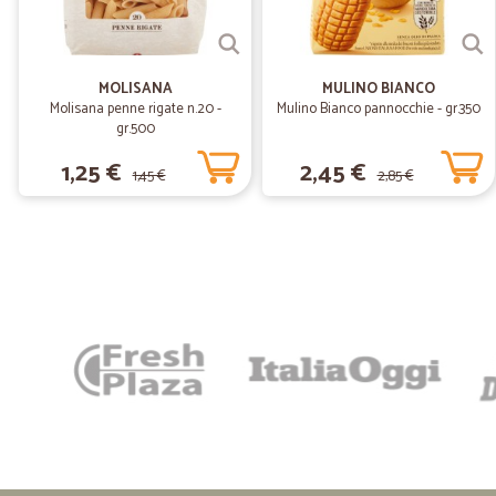
MOLISANA
MULINO BIANCO
Molisana penne rigate n.20 -
Mulino Bianco pannocchie - gr.350
gr.500
1,25 €
2,45 €
1,45 €
2,85 €