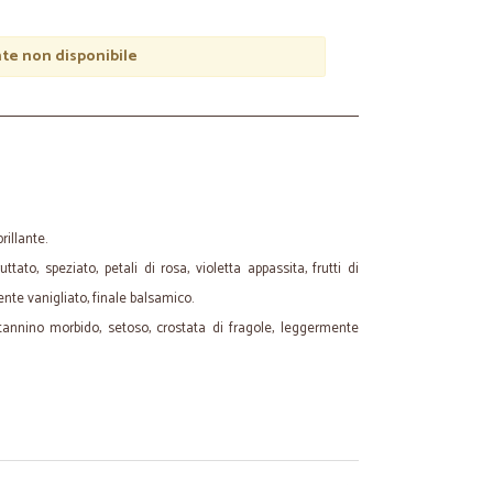
e non disponibile
rillante.
ruttato, speziato, petali di rosa, violetta appassita, frutti di
nte vanigliato, finale balsamico.
tannino morbido, setoso, crostata di fragole, leggermente