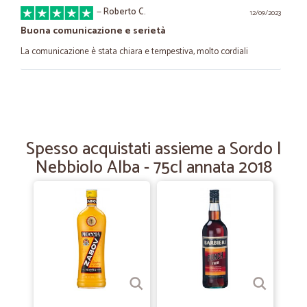
—
Roberto C.
12/09/2023
Buona comunicazione e serietà
La comunicazione è stata chiara e tempestiva, molto cordiali
—
Giorgio A.
02/03/2023
Tutto ok
Tutto ok. ottimo prodotto
Spesso acquistati assieme a Sordo |
Nebbiolo Alba - 75cl annata 2018
—
Marina F.
08/01/2023
Ordine Cicalia
La precisione nell'ordine e consegna
—
Enrico P.
30/09/2022
Consegna rapida
Consegna rapida. Prodotti di ottima qualità.