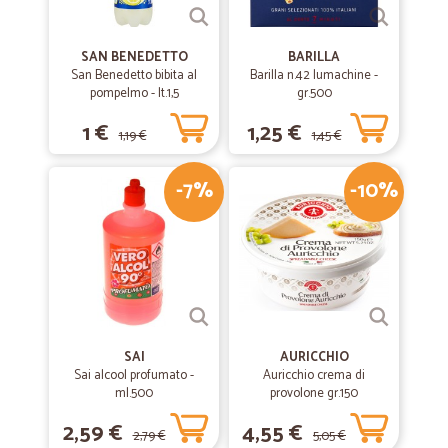
SAN BENEDETTO
BARILLA
San Benedetto bibita al
Barilla n.42 lumachine -
pompelmo - lt.1,5
gr.500
1 €
1,25 €
1,19 €
1,45 €
-7%
-10%
SAI
AURICCHIO
Sai alcool profumato -
Auricchio crema di
ml.500
provolone gr.150
2,59 €
4,55 €
2,79 €
5,05 €