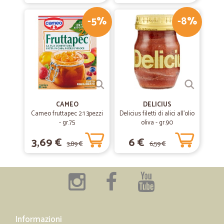
-5%
-8%
CAMEO
DELICIUS
Cameo fruttapec 2:1 3pezzi
Delicius filetti di alici all'olio
- gr.75
oliva - gr.90
3,69 €
6 €
3,89 €
6,59 €
Informazioni