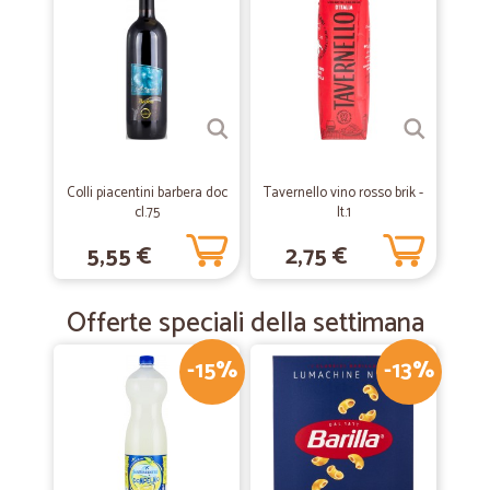
—
Corneliu D.
13/11/2019
Spedizione a rate, ma merce di qualità
Non vi preoccupate se la merce arriva in più spedizioni a distanza di
giorni. Alla fine arriva tutta, a buon prezzo ed è di qualità.
—
Giuliano C.
17/12/2018
Colli piacentini barbera doc
Tavernello vino rosso brik -
Ottimi prodotti e consegne in time
cl.75
lt.1
Ottimi prodotti e consegne in time
5,55 €
2,75 €
Offerte speciali della settimana
-15%
-13%