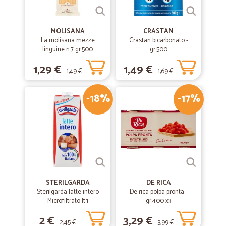
MOLISANA
CRASTAN
La molisana mezze
Crastan bicarbonato -
linguine n.7 gr.500
gr.500
1,29 €
1,49 €
1,49 €
1,69 €
-18%
-17%
STERILGARDA
DE RICA
Sterilgarda latte intero
De rica polpa pronta -
Microfiltrato lt.1
gr.400 x3
2 €
3,29 €
2,45 €
3,99 €