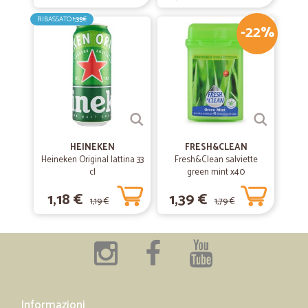
RIBASSATO
1,35€
-22%
HEINEKEN
FRESH&CLEAN
Heineken Original lattina 33
Fresh&Clean salviette
cl
green mint x40
1,18 €
1,39 €
1,19 €
1,79 €
Informazioni