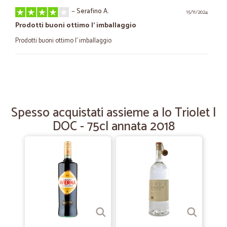
—
Serafino A.
15/11/2024
Prodotti buoni ottimo l' imballaggio
Prodotti buoni ottimo l' imballaggio
—
Massimo P.
30/10/2024
Ottimo
Ottimo tutto perfetto
Spesso acquistati assieme a lo Triolet |
DOC - 75cl annata 2018
—
Antonio walter R.
21/06/2023
Perfetto! Una garanzia!
Velocità, cordialità e disponibilità. Sito di alto livello!!! Complimenti
—
Emanuela M.
03/05/2023
Ottimo servizio onesto e veloce