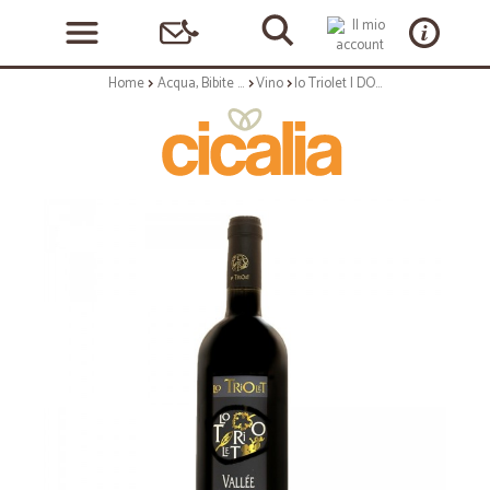
Home
Acqua, Bibite e Alcolici
Vino
lo Triolet | DOC - 75cl annata 2018