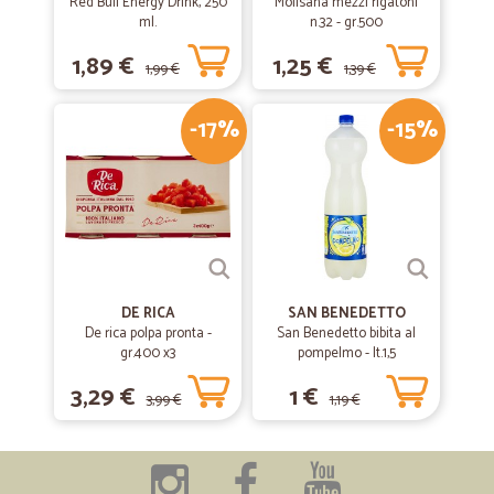
Red Bull Energy Drink, 250
Molisana mezzi rigatoni
ml.
n.32 - gr.500
1,89 €
1,25 €
1,99 €
1,39 €
-17%
-15%
DE RICA
SAN BENEDETTO
De rica polpa pronta -
San Benedetto bibita al
gr.400 x3
pompelmo - lt.1,5
3,29 €
1 €
3,99 €
1,19 €