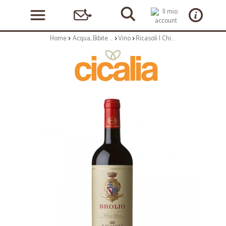
Home
Acqua, Bibite e Alcolici
Vino
Ricasoli | Chianti Classico 'Brolio' - 75cl annata 2020