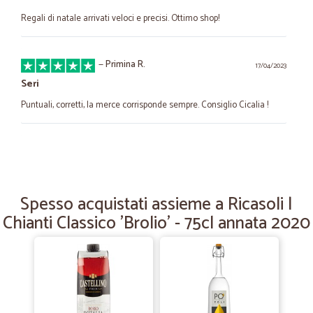
Regali di natale arrivati veloci e precisi. Ottimo shop!
—
Primina R.
17/04/2023
Seri
Puntuali, corretti, la merce corrisponde sempre. Consiglio Cicalia !
—
Mari M.
23/02/2022
Ottimo sito, veloce e precisa la consegna
Ottimo sito. Utilizzato solo per comprare un prodotto specifico per
Spesso acquistati assieme a Ricasoli |
addolcitori che ho trovato ad un prezzo molto competitivo. Precisa e
Chianti Classico 'Brolio' - 75cl annata 2020
puntualissima la consegna. Sicuramente acquisterò ancora qui, visto
l'assortimento dei prodotti trattati.
—
Tiziana P.
28/10/2021
Ottimobservizio