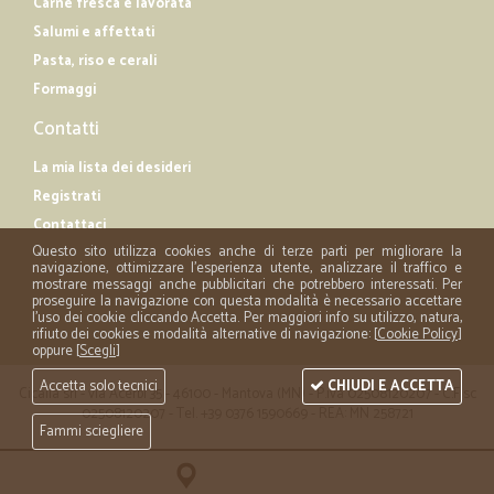
Carne fresca e lavorata
Salumi e affettati
Pasta, riso e cerali
Formaggi
Contatti
La mia lista dei desideri
Registrati
Contattaci
Questo sito utilizza cookies anche di terze parti per migliorare la
navigazione, ottimizzare l'esperienza utente, analizzare il traffico e
mostrare messaggi anche pubblicitari che potrebbero interessati. Per
proseguire la navigazione con questa modalità è necessario accettare
l'uso dei cookie cliccando Accetta. Per maggiori info su utilizzo, natura,
rifiuto dei cookies e modalità alternative di navigazione: [
Cookie Policy
]
oppure [
Scegli
]
Accetta solo tecnici
CHIUDI E ACCETTA
Cicalia srl - via Acerbi 35 - 46100 - Mantova (MN) - P.iva 02508120207 - C.Fisc
02508120207 - Tel. +39 0376 1590669 - REA: MN 258721
Fammi sciegliere