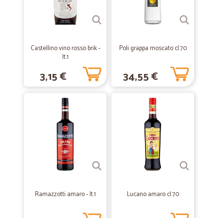
Ottimobservizio, veloce e puntuale. Sicuramente rifarò acquisti a
breve
—
Mirosa G.
19/10/2021
Castellino vino rosso brik -
Poli grappa moscato cl.70
Molto molto bene !!!
lt.1
Molto molto bene !!!
3,15 €
34,55 €
—
Nadia S.
27/05/2021
Incredibilmente veloci!
Incredibilmente veloci!
—
Fausta S.
08/05/2021
Sono rimasta soddisfatta del servizio
Sono rimasta soddisfatta del servizio. L'unico neo è il non poter
Ramazzotti amaro - lt.1
Lucano amaro cl.70
scegliere la data e l'ora di consegna.