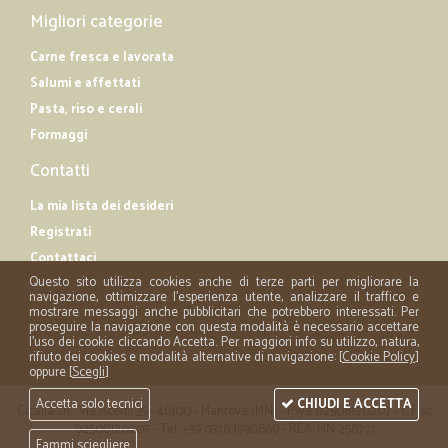
Migliori categorie
Carne fresca e lavorata
Salumi e affettati
Pasta, riso e cerali
Formaggi
Contatti
La mia lista dei desideri
Registrati
Contattaci
Questo sito utilizza cookies anche di terze parti per migliorare la
navigazione, ottimizzare l'esperienza utente, analizzare il traffico e
mostrare messaggi anche pubblicitari che potrebbero interessati. Per
proseguire la navigazione con questa modalità è necessario accettare
l'uso dei cookie cliccando Accetta. Per maggiori info su utilizzo, natura,
rifiuto dei cookies e modalità alternative di navigazione: [
Cookie Policy
]
oppure [
Scegli
]
Accetta solo tecnici
CHIUDI E ACCETTA
Cicalia srl - via Acerbi 35 - 46100 - Mantova (MN) - P.iva 02508120207 - C.Fisc
02508120207 - Tel. +39 0376 1590669 - REA: MN 258721
Fammi sciegliere