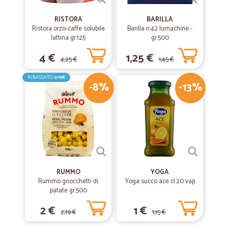
RISTORA
BARILLA
Ristora orzo-caffe solubile
Barilla n.42 lumachine -
lattina gr.125
gr.500
4 €
1,25 €
4,25 €
1,45 €
RIBASSATO
2,75€
-8%
-13%
RUMMO
YOGA
Rummo gnocchetti di
Yoga succo ace cl.20 vap
patate gr.500
2 €
1 €
2,19 €
1,15 €