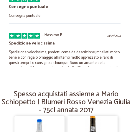
Consegna puntuale
Consegna puntuale
—
Massimo B.
04/07/2024
Spedizione velocissima
Spedizione velocissima, prodotti come da descrizione,imballati molto
bene e con regalo omaggio all’interno molto apprezzato e raro di
questi tempi. Lo consiglio a chiunque. Sono un amante della
coltivazione di bonsai e prebonsai quindi utilizzerò spesso questo sito
per rifornirmi
Spesso acquistati assieme a Mario
—
Daniela G.
26/02/2024
Schiopetto | Blumeri Rosso Venezia Giulia
Ottimo servizio
- 75cl annata 2017
Ottimo servizio Merce perfetta
—
Luigi M.
28/02/2023