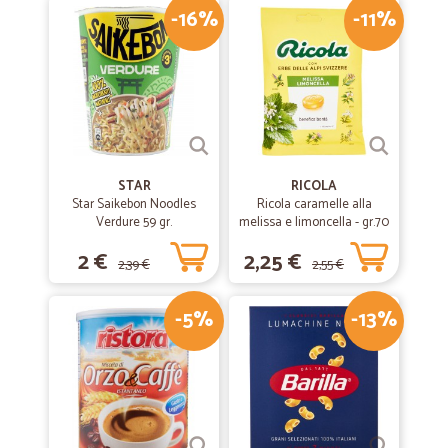
-16%
-11%
STAR
RICOLA
Star Saikebon Noodles
Ricola caramelle alla
Verdure 59 gr.
melissa e limoncella - gr.70
2 €
2,25 €
2,39 €
2,55 €
-5%
-13%