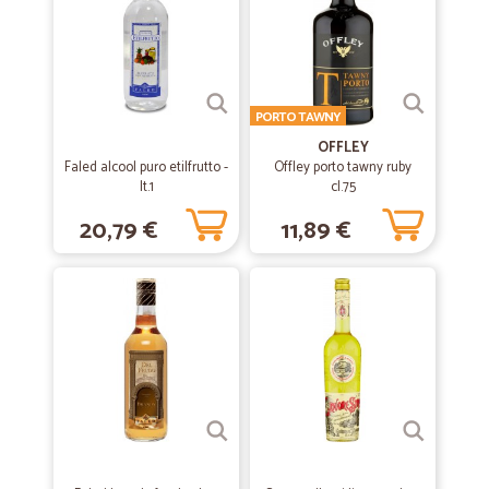
velocità e precisione
velocità e precisione
PORTO TAWNY
—
Giuseppe M.
09/02/2023
OFFLEY
Prezzi convenienti
Faled alcool puro etilfrutto -
Offley porto tawny ruby
lt.1
cl.75
Prezzi convenienti, spedizione accurata e rapidissima, tutto bene
20,79 €
11,89 €
—
Rosita S.
21/11/2021
dita molto seria la consiglio.
dita molto seria la consiglio.
—
Mario T.
26/08/2021
Fatto ordine e il giorno dopo è…
Fatto ordine e il giorno dopo è arrivato, incartato perfettamente, un
prodotto che non riuscivo a trovare, loro ce lo avevano, acquisterò