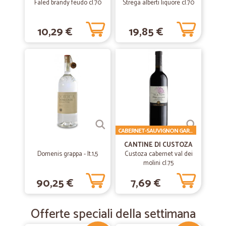
Faled brandy feudo cl.70
Strega alberti liquore cl.70
sicuramente di nuovo su Cicalia e invito tutti a farlo.
10,29 €
19,85 €
—
Stefano R.
18/04/2020
Molto bravi
Veloci, precisi,pratici. Bravi veramente....
—
.
04/03/2020
Eccellente
Eccellente. Puntuali prodotti freschi
CABERNET-SAUVIGNON GARDA DOC
CANTINE DI CUSTOZA
Domenis grappa - lt.1,5
Custoza cabernet val dei
—
Angelo G.
molini cl.75
19/12/2019
Prodotto con prezzo buono.Spedizione…
90,25 €
7,69 €
Prodotto con prezzo buono.Spedizione veloce. Sono molto soddisfatto
del servizio Cicalia. A presto per nuovi a questi.
Offerte speciali della settimana