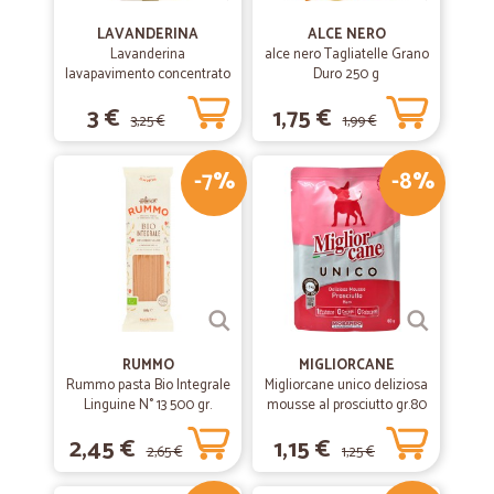
LAVANDERINA
ALCE NERO
Lavanderina
alce nero Tagliatelle Grano
lavapavimento concentrato
Duro 250 g
fiorito bio lt.1
3 €
1,75 €
3,25 €
1,99 €
-7%
-8%
RUMMO
MIGLIORCANE
Rummo pasta Bio Integrale
Migliorcane unico deliziosa
Linguine N° 13 500 gr.
mousse al prosciutto gr.80
2,45 €
1,15 €
2,65 €
1,25 €