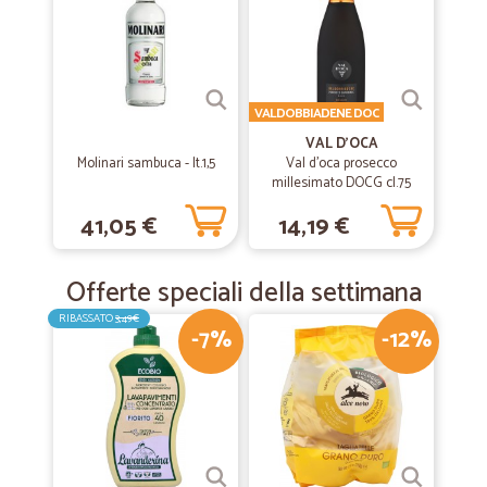
VALDOBBIADENE DOC
VAL D'OCA
Molinari sambuca - lt.1,5
Val d'oca prosecco
millesimato DOCG cl.75
41,05 €
14,19 €
Offerte speciali della settimana
RIBASSATO
3,49€
-7%
-12%