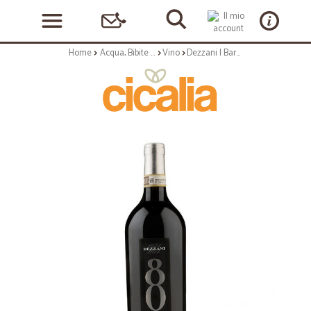
Home
Acqua, Bibite e Alcolici
Vino
Dezzani | Barbera Asti Superiore '80 Anni' DOCG - 75cl annata 2017