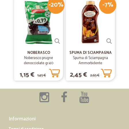
-20%
-7%
NOBERASCO
SPUMA DI SCIAMPAGNA
Noberasco prugne
Spuma di Sciampagna
denocciolate gr.40
Ammorbidente
Concentrato Carezza
1,15 €
2,45 €
d'Argan 600 ml
1,45 €
2,65 €
Informazioni