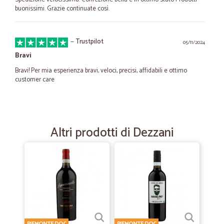
buonissimi. Grazie continuate così.
—
Trustpilot
05/11/2024
Bravi
Bravi! Per mia esperienza bravi, veloci, precisi, affidabili e ottimo
customer care
—
Rosita S.
21/11/2021
dita molto seria la consiglio.
Altri prodotti di Dezzani
dita molto seria la consiglio.
—
.
24/11/2021
Mi sono convinto ad acquistare leggendo…
Mi sono convinto ad acquistare leggendo le recensioni, e devo
confermare che il servizio è stato eccellente in tutto!!! Sicuramente
continuerò nel fare gli acquisti
PIEMONTE DOC
PIEMONTE DOC